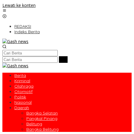
Lewati ke konten
REDAKSI
Indeks Berita
Berita
Kriminal
Olahraga
Otomotif
Politik
Nasional
Daerah
Bangka Selatan
Pangkal Pinang
Belitung
Bangka Belitung