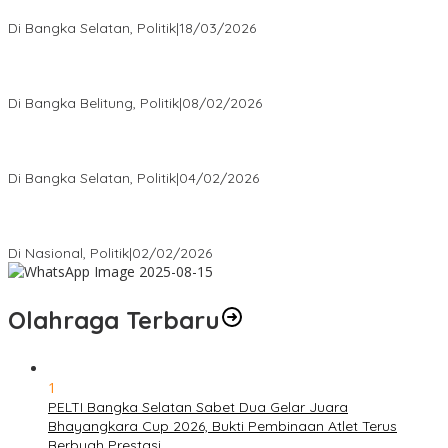
Bagikan Takjil
Di Bangka Selatan, Politik
|
18/03/2026
Rudianto Tjen Dorong Seluruh Struktur Partai Aktif Turun ke
Rakyat
Di Bangka Belitung, Politik
|
08/02/2026
Nursito Tancap Gas Siap Pimpin KNPI Bangka Selatan: Pemuda
Bukan Penonton
Di Bangka Selatan, Politik
|
04/02/2026
Matoridi Tegaskan Polri Pilar Strategis Bangsa Wacana di
Bawah Kementerian Dinilai Salah Arah
Di Nasional, Politik
|
02/02/2026
Olahraga Terbaru
1
PELTI Bangka Selatan Sabet Dua Gelar Juara
Bhayangkara Cup 2026, Bukti Pembinaan Atlet Terus
Berbuah Prestasi