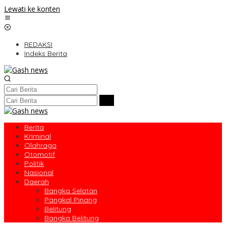
Lewati ke konten
REDAKSI
Indeks Berita
Berita
Kriminal
Olahraga
Otomotif
Politik
Nasional
Daerah
Bangka Selatan
Pangkal Pinang
Belitung
Bangka Belitung