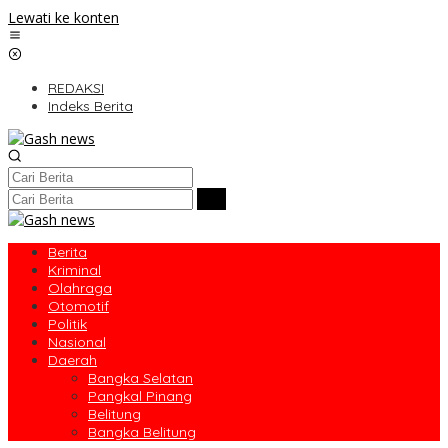
Lewati ke konten
REDAKSI
Indeks Berita
Berita
Kriminal
Olahraga
Otomotif
Politik
Nasional
Daerah
Bangka Selatan
Pangkal Pinang
Belitung
Bangka Belitung