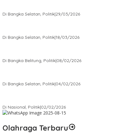
Terpilih di Musda VI, Rina Tarol Bawa Misi Besar Bangkitkan
Golkar Bangka Selatan
Di Bangka Selatan, Politik
|
29/03/2026
Ramadan Penuh Berkah, PAC Toboali partai PDI Perjuangan
Bagikan Takjil
Di Bangka Selatan, Politik
|
18/03/2026
Rudianto Tjen Dorong Seluruh Struktur Partai Aktif Turun ke
Rakyat
Di Bangka Belitung, Politik
|
08/02/2026
Nursito Tancap Gas Siap Pimpin KNPI Bangka Selatan: Pemuda
Bukan Penonton
Di Bangka Selatan, Politik
|
04/02/2026
Matoridi Tegaskan Polri Pilar Strategis Bangsa Wacana di
Bawah Kementerian Dinilai Salah Arah
Di Nasional, Politik
|
02/02/2026
Olahraga Terbaru