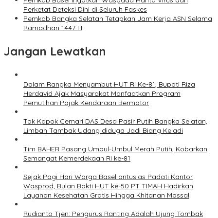
Pemkab Basel ingatkan Waspada Hanta Virus dan
Perketat Deteksi Dini di Seluruh Faskes
Pemkab Bangka Selatan Tetapkan Jam Kerja ASN Selama
Ramadhan 1447 H
Jangan Lewatkan
Dalam Rangka Menyambut HUT RI Ke-81, Bupati Riza
Herdavid Ajak Masyarakat Manfaatkan Program
Pemutihan Pajak Kendaraan Bermotor
Tak Kapok Cemari DAS Desa Pasir Putih Bangka Selatan,
Limbah Tambak Udang diduga Jadi Biang Keladi
Tim BAHER Pasang Umbul-Umbul Merah Putih, Kobarkan
Semangat Kemerdekaan RI ke-81
Sejak Pagi Hari Warga Basel antusias Padati Kantor
Wasprod, Bulan Bakti HUT ke-50 PT TIMAH Hadirkan
Layanan Kesehatan Gratis Hingga Khitanan Massal
Rudianto Tjen: Pengurus Ranting Adalah Ujung Tombak