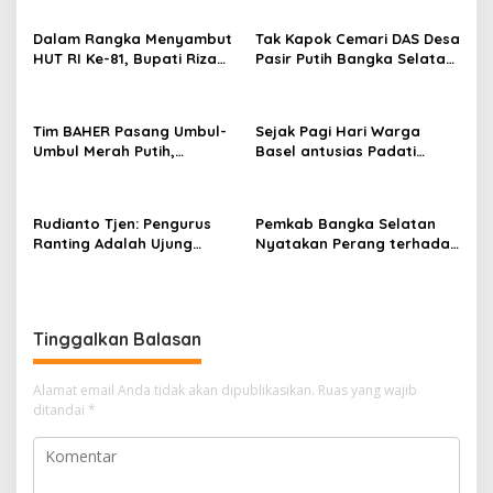
Dalam Rangka Menyambut
Tak Kapok Cemari DAS Desa
HUT RI Ke-81, Bupati Riza
Pasir Putih Bangka Selatan,
Herdavid Ajak Masyarakat
Limbah Tambak Udang
Manfaatkan Program
diduga Jadi Biang Keladi
Pemutihan Pajak
Tim BAHER Pasang Umbul-
Sejak Pagi Hari Warga
Kendaraan Bermotor
Umbul Merah Putih,
Basel antusias Padati
Kobarkan Semangat
Kantor Wasprod, Bulan
Kemerdekaan RI ke-81
Bakti HUT ke-50 PT TIMAH
Hadirkan Layanan
Rudianto Tjen: Pengurus
Pemkab Bangka Selatan
Kesehatan Gratis Hingga
Ranting Adalah Ujung
Nyatakan Perang terhadap
Khitanan Massal
Tombak PDI Perjuangan
Fenomena Maraknya
Mendengar Suara Rakyat
Lesbian, Gay, Biseksual,
dan Transgender
Tinggalkan Balasan
Alamat email Anda tidak akan dipublikasikan.
Ruas yang wajib
ditandai
*