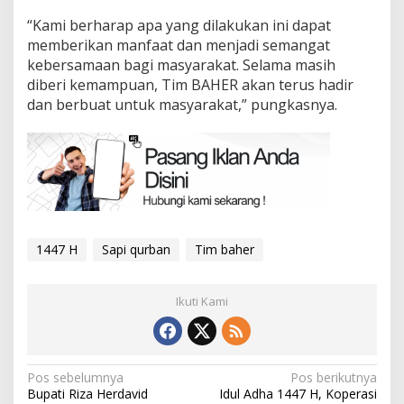
“Kami berharap apa yang dilakukan ini dapat
memberikan manfaat dan menjadi semangat
kebersamaan bagi masyarakat. Selama masih
diberi kemampuan, Tim BAHER akan terus hadir
dan berbuat untuk masyarakat,” pungkasnya.
1447 H
Sapi qurban
Tim baher
Ikuti Kami
Navigasi
Pos sebelumnya
Pos berikutnya
Bupati Riza Herdavid
Idul Adha 1447 H, Koperasi