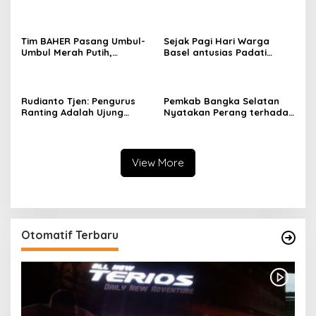
Herdavid Ajak Masyarakat
Limbah Tambak Udang
Manfaatkan Program
diduga Jadi Biang Keladi
Pemutihan Pajak
Kendaraan Bermotor
Tim BAHER Pasang Umbul-
Sejak Pagi Hari Warga
Umbul Merah Putih,
Basel antusias Padati
Kobarkan Semangat
Kantor Wasprod, Bulan
Kemerdekaan RI ke-81
Bakti HUT ke-50 PT TIMAH
Hadirkan Layanan
Kesehatan Gratis Hingga
Rudianto Tjen: Pengurus
Pemkab Bangka Selatan
Khitanan Massal
Ranting Adalah Ujung
Nyatakan Perang terhadap
Tombak PDI Perjuangan
Fenomena Maraknya
Mendengar Suara Rakyat
Lesbian, Gay, Biseksual,
dan Transgender
View More
Otomatif Terbaru