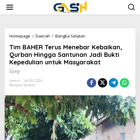
Lewati
ke
konten
Tim
Homepage
/
Daerah
/
Bangka Selatan
BAHER
Tim BAHER Terus Menebar Kebaikan,
Terus
Menebar
Qurban Hingga Santunan Jadi Bukti
Kebaikan,
Kepedulian untuk Masyarakat
Qurban
Hingga
Sony
Santunan
Jadi
Admin
26/05/2026
Bangka Selatan
Bukti
Kepedulian
untuk
Masyarakat