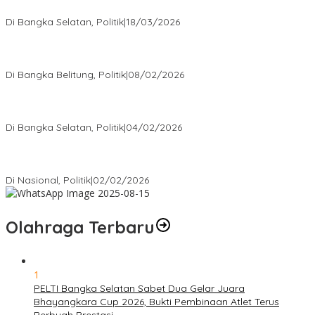
Bagikan Takjil
Di Bangka Selatan, Politik
|
18/03/2026
Rudianto Tjen Dorong Seluruh Struktur Partai Aktif Turun ke
Rakyat
Di Bangka Belitung, Politik
|
08/02/2026
Nursito Tancap Gas Siap Pimpin KNPI Bangka Selatan: Pemuda
Bukan Penonton
Di Bangka Selatan, Politik
|
04/02/2026
Matoridi Tegaskan Polri Pilar Strategis Bangsa Wacana di
Bawah Kementerian Dinilai Salah Arah
Di Nasional, Politik
|
02/02/2026
Olahraga Terbaru
1
PELTI Bangka Selatan Sabet Dua Gelar Juara
Bhayangkara Cup 2026, Bukti Pembinaan Atlet Terus