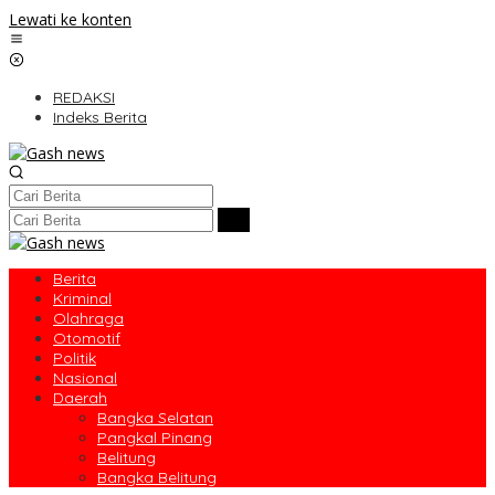
Lewati ke konten
REDAKSI
Indeks Berita
Berita
Kriminal
Olahraga
Otomotif
Politik
Nasional
Daerah
Bangka Selatan
Pangkal Pinang
Belitung
Bangka Belitung