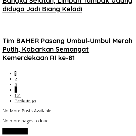
Bangka Selatan, Limbah Tambak Udang
diduga Jadi Biang Keladi
Tim BAHER Pasang Umbul-Umbul Merah
Putih, Kobarkan Semangat
Kemerdekaan RI ke-81
1
2
3
…
151
Berikutnya
No More Posts Available.
No more pages to load.
View More