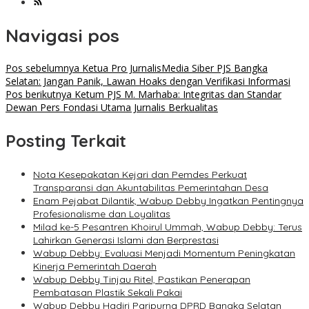
Navigasi pos
Pos sebelumnya
Ketua Pro JurnalisMedia Siber PJS Bangka
Selatan: Jangan Panik, Lawan Hoaks dengan Verifikasi Informasi
Pos berikutnya
Ketum PJS M. Marhaba: Integritas dan Standar
Dewan Pers Fondasi Utama Jurnalis Berkualitas
Posting Terkait
Nota Kesepakatan Kejari dan Pemdes Perkuat
Transparansi dan Akuntabilitas Pemerintahan Desa
Enam Pejabat Dilantik, Wabup Debby Ingatkan Pentingnya
Profesionalisme dan Loyalitas
Milad ke-5 Pesantren Khoirul Ummah, Wabup Debby: Terus
Lahirkan Generasi Islami dan Berprestasi
Wabup Debby: Evaluasi Menjadi Momentum Peningkatan
Kinerja Pemerintah Daerah
Wabup Debby Tinjau Ritel, Pastikan Penerapan
Pembatasan Plastik Sekali Pakai
Wabup Debby Hadiri Paripurna DPRD Bangka Selatan