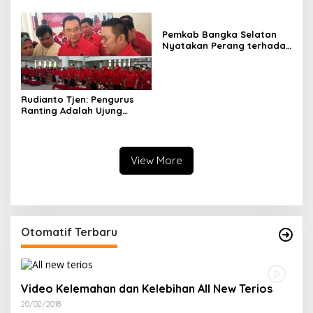
Kemerdekaan RI ke-81
Pemkab Bangka Selatan
Nyatakan Perang terhadap
Fenomena Maraknya
Lesbian, Gay, Biseksual,
dan Transgender
Rudianto Tjen: Pengurus
Ranting Adalah Ujung
Tombak PDI Perjuangan
Mendengar Suara Rakyat
View More
Otomatif Terbaru
Video Kelemahan dan Kelebihan All New Terios
20/02/2018