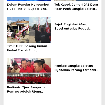
Dalam Rangka Menyambut
Tak Kapok Cemari DAS Desa
HUT RI Ke-81, Bupati Riza
Pasir Putih Bangka Selatan,
Herdavid Ajak Masyarakat
Limbah Tambak Udang
Manfaatkan Program
diduga Jadi Biang Keladi
Pemutihan Pajak
Sejak Pagi Hari Warga
Kendaraan Bermotor
Basel antusias Padati
Kantor Wasprod, Bulan
Bakti HUT ke-50 PT TIMAH
Hadirkan Layanan
Kesehatan Gratis Hingga
Tim BAHER Pasang Umbul-
Khitanan Massal
Umbul Merah Putih,
Kobarkan Semangat
Kemerdekaan RI ke-81
Pemkab Bangka Selatan
Nyatakan Perang terhadap
Fenomena Maraknya
Lesbian, Gay, Biseksual,
dan Transgender
Rudianto Tjen: Pengurus
Ranting Adalah Ujung
Tombak PDI Perjuangan
Mendengar Suara Rakyat