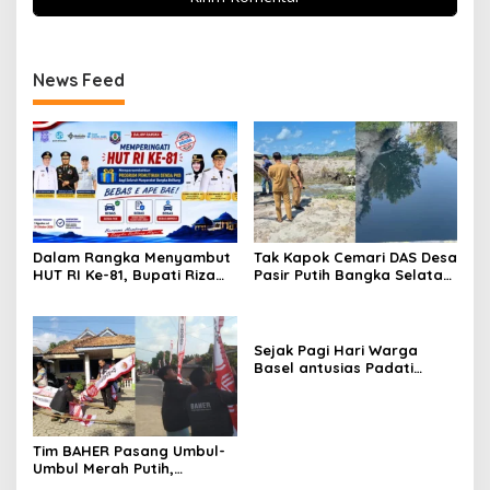
News Feed
Dalam Rangka Menyambut
Tak Kapok Cemari DAS Desa
HUT RI Ke-81, Bupati Riza
Pasir Putih Bangka Selatan,
Herdavid Ajak Masyarakat
Limbah Tambak Udang
Manfaatkan Program
diduga Jadi Biang Keladi
Pemutihan Pajak
Kendaraan Bermotor
Sejak Pagi Hari Warga
Basel antusias Padati
Kantor Wasprod, Bulan
Bakti HUT ke-50 PT TIMAH
Hadirkan Layanan
Kesehatan Gratis Hingga
Tim BAHER Pasang Umbul-
Khitanan Massal
Umbul Merah Putih,
Kobarkan Semangat