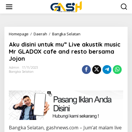
Lewati
ke
konten
Aku
Homepage
/
Daerah
/
Bangka Selatan
disini
Aku disini untuk mu” Live akustik music
untuk
mu"
Mr GLADOX cafe and resto bersama
Live
Jojon
akustik
music
Admin
17/11/2023
Mr
Bangka Selatan
GLADOX
cafe
and
resto
bersama
Jojon
Bangka Selatan, gashnews.com – Jum’at malam live