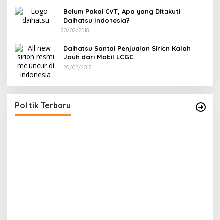
Belum Pakai CVT, Apa yang Ditakuti
Daihatsu Indonesia?
20/02/2018
Daihatsu Santai Penjualan Sirion Kalah
Jauh dari Mobil LCGC
20/02/2018
Ramadan Penuh Berkah, PAC Toboali partai
PDI Perjuangan Bagikan Takjil
Di Bangka Selatan, Politik
|
18/03/2026
Politik Terbaru
R
A
Di