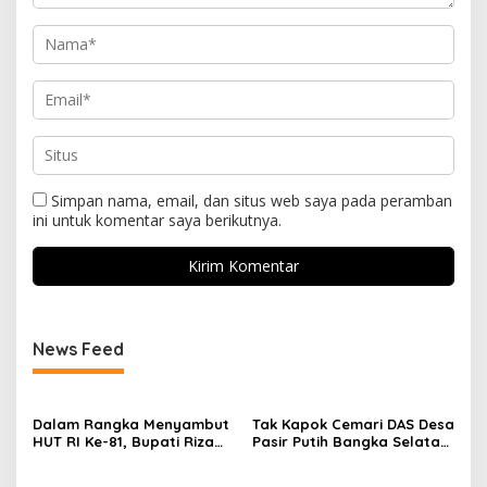
Simpan nama, email, dan situs web saya pada peramban
ini untuk komentar saya berikutnya.
News Feed
Dalam Rangka Menyambut
Tak Kapok Cemari DAS Desa
HUT RI Ke-81, Bupati Riza
Pasir Putih Bangka Selatan,
Herdavid Ajak Masyarakat
Limbah Tambak Udang
Manfaatkan Program
diduga Jadi Biang Keladi