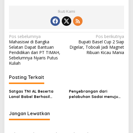
Ikuti Kami
Navigasi
Pos sebelumnya
Pos berikutnya
Mahasiswi di Bangka
Bupati Basel Cup 2 Siap
pos
Selatan Dapat Bantuan
Digelar, Toboali Jadi Magnet
Pendidikan dari PT TIMAH,
Ribuan Kicau Mania
Sebelumnya Nyaris Putus
Kuliah
Posting Terkait
Satgas TNI AL Beserta
Penyebrangan dari
Lanal Babel Berhasil
pelabuhan Sadai menuju
Amankan Pasir Timah Ilegal
tanjung Ru Belitung masih
Di Pelabuhan Sadai
normal
Jangan Lewatkan