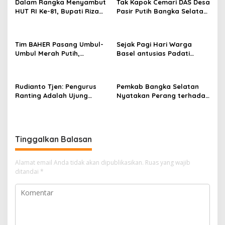
Dalam Rangka Menyambut
Tak Kapok Cemari DAS Desa
HUT RI Ke-81, Bupati Riza
Pasir Putih Bangka Selatan,
Herdavid Ajak Masyarakat
Limbah Tambak Udang
Manfaatkan Program
diduga Jadi Biang Keladi
Pemutihan Pajak
Tim BAHER Pasang Umbul-
Sejak Pagi Hari Warga
Kendaraan Bermotor
Umbul Merah Putih,
Basel antusias Padati
Kobarkan Semangat
Kantor Wasprod, Bulan
Kemerdekaan RI ke-81
Bakti HUT ke-50 PT TIMAH
Hadirkan Layanan
Rudianto Tjen: Pengurus
Pemkab Bangka Selatan
Kesehatan Gratis Hingga
Ranting Adalah Ujung
Nyatakan Perang terhadap
Khitanan Massal
Tombak PDI Perjuangan
Fenomena Maraknya
Mendengar Suara Rakyat
Lesbian, Gay, Biseksual,
dan Transgender
Tinggalkan Balasan
Alamat email Anda tidak akan dipublikasikan.
Ruas yang wajib
ditandai
*