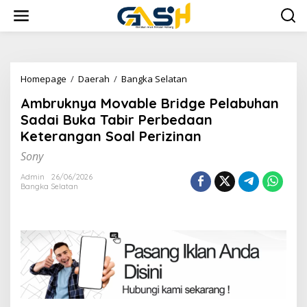
Lewati
ke
konten
Ambruknya
Homepage
/
Daerah
/
Bangka Selatan
Movable
Ambruknya Movable Bridge Pelabuhan
Bridge
Pelabuhan
Sadai Buka Tabir Perbedaan
Sadai
Keterangan Soal Perizinan
Buka
Tabir
Sony
Perbedaan
Keterangan
Admin
26/06/2026
Bangka Selatan
Soal
Perizinan