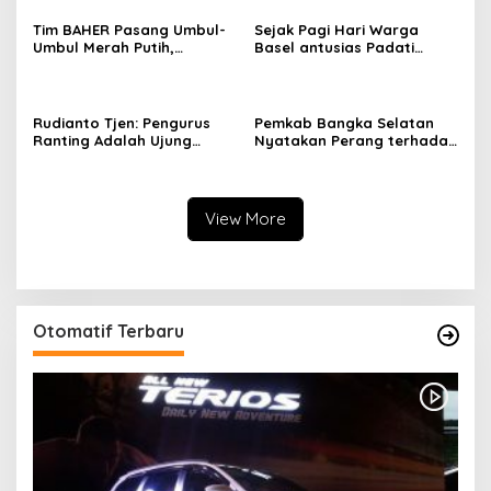
Pemutihan Pajak
Kendaraan Bermotor
Tim BAHER Pasang Umbul-
Sejak Pagi Hari Warga
Umbul Merah Putih,
Basel antusias Padati
Kobarkan Semangat
Kantor Wasprod, Bulan
Kemerdekaan RI ke-81
Bakti HUT ke-50 PT TIMAH
Hadirkan Layanan
Kesehatan Gratis Hingga
Rudianto Tjen: Pengurus
Pemkab Bangka Selatan
Khitanan Massal
Ranting Adalah Ujung
Nyatakan Perang terhadap
Tombak PDI Perjuangan
Fenomena Maraknya
Mendengar Suara Rakyat
Lesbian, Gay, Biseksual,
dan Transgender
View More
Otomatif Terbaru