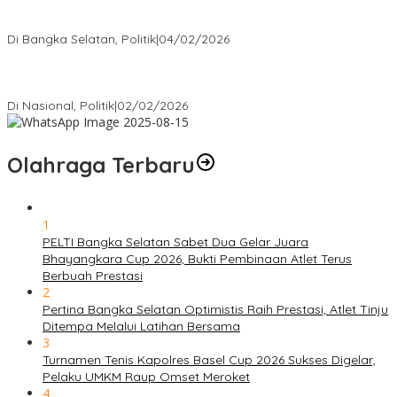
Nursito Tancap Gas Siap Pimpin KNPI Bangka Selatan: Pemuda
Bukan Penonton
Di Bangka Selatan, Politik
|
04/02/2026
Matoridi Tegaskan Polri Pilar Strategis Bangsa Wacana di
Bawah Kementerian Dinilai Salah Arah
Di Nasional, Politik
|
02/02/2026
Olahraga Terbaru
1
PELTI Bangka Selatan Sabet Dua Gelar Juara
Bhayangkara Cup 2026, Bukti Pembinaan Atlet Terus
Berbuah Prestasi
2
Pertina Bangka Selatan Optimistis Raih Prestasi, Atlet Tinju
Ditempa Melalui Latihan Bersama
3
Turnamen Tenis Kapolres Basel Cup 2026 Sukses Digelar,
Pelaku UMKM Raup Omset Meroket
4