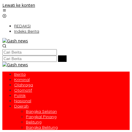
Lewati ke konten
REDAKSI
Indeks Berita
Berita
Kriminal
Olahraga
Otomotif
Politik
Nasional
Daerah
Bangka Selatan
Pangkal Pinang
Belitung
Bangka Belitung