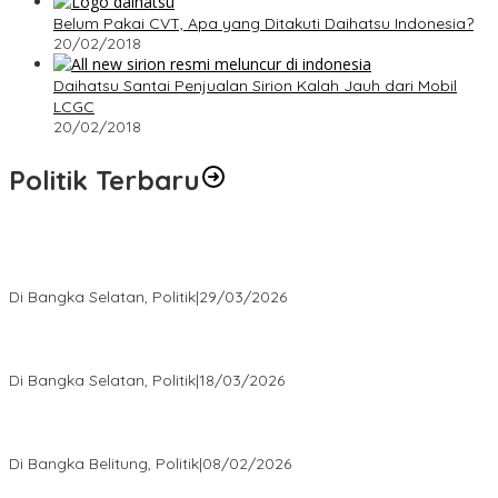
Belum Pakai CVT, Apa yang Ditakuti Daihatsu Indonesia?
20/02/2018
Daihatsu Santai Penjualan Sirion Kalah Jauh dari Mobil
LCGC
20/02/2018
Politik Terbaru
Terpilih di Musda VI, Rina Tarol Bawa Misi Besar Bangkitkan
Golkar Bangka Selatan
Di Bangka Selatan, Politik
|
29/03/2026
Ramadan Penuh Berkah, PAC Toboali partai PDI Perjuangan
Bagikan Takjil
Di Bangka Selatan, Politik
|
18/03/2026
Rudianto Tjen Dorong Seluruh Struktur Partai Aktif Turun ke
Rakyat
Di Bangka Belitung, Politik
|
08/02/2026