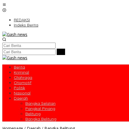
Lewati
ke
konten
REDAKSI
Indeks Berita
Berita
Kriminal
Olahraga
Otomotif
Politik
Nasional
Daerah
Bangka Selatan
Pangkal Pinang
Belitung
Bangka Belitung
Bank
Homepage
/
Daerah
/
Bangka Belitung