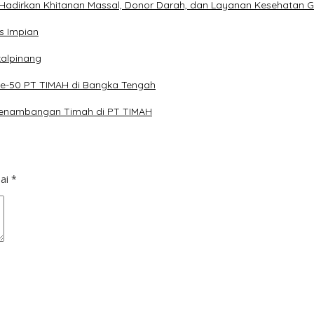
Hadirkan Khitanan Massal, Donor Darah, dan Layanan Kesehatan G
s Impian
kalpinang
ke-50 PT TIMAH di Bangka Tengah
 Penambangan Timah di PT TIMAH
dai
*