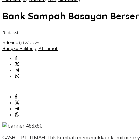
Sampah
Basayan
Bank Sampah Basayan Berseri
Berseri
Terima
Motor
Redaksi
Sampah
dari
Admin
01/12/2025
PT
Bangka Belitung
,
PT Timah
TIMAH
Tbk
GASH – PT TIMAH Tbk kembali menunjukkan komitmennya