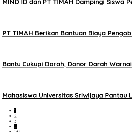
MIND ID dan PT TIMAH Dampingi Siswa P
PT TIMAH Berikan Bantuan Biaya Pengoba
Bantu Cukupi Darah, Donor Darah Warnai
Mahasiswa Universitas Sriwijaya Panta
1
2
3
…
144