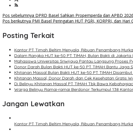
Navigasi
Pos sebelumnya
DPRD Basel Sahkan Propemperda dan APBD 202
Pos berikutnya
PMI Basel Peringatan HUT PGRI, KORPRI, dan Hari 
pos
Posting Terkait
Kantor PT Timah Beltim Menyala, Ribuan Penambang Murka
Dalam Rangka HUT ke-50 PT TIMAH, Bulan Bakti di Jakarta 
Mahasiswa Universitas Sriwijaya Pantau Langsung Proses
Donor Darah Bulan Bakti HUT ke-50 PT TIMAH Bantu Jaga S
Khitanan Massal Bulan Bakti HUT ke-50 PT TIMAH Disambut
Khitanan Massal, Donor Darah dan Cek Kesehatan Gratis W
Di Belinyu Khitanan Massal PT TIMAH Tbk Bawa Kebahagiaa
Warga Belinyu Ramai-ramai Berdonor Terkumpul 138 Kanto
Jangan Lewatkan
Kantor PT Timah Beltim Menyala, Ribuan Penambang Murka