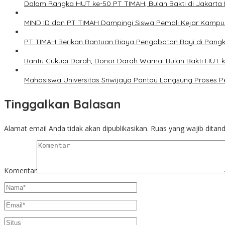
Dalam Rangka HUT ke-50 PT TIMAH, Bulan Bakti di Jakarta 
MIND ID dan PT TIMAH Dampingi Siswa Pemali Kejar Kampu
PT TIMAH Berikan Bantuan Biaya Pengobatan Bayi di Pang
Bantu Cukupi Darah, Donor Darah Warnai Bulan Bakti HUT 
Mahasiswa Universitas Sriwijaya Pantau Langsung Proses
Tinggalkan Balasan
Alamat email Anda tidak akan dipublikasikan.
Ruas yang wajib ditan
Komentar