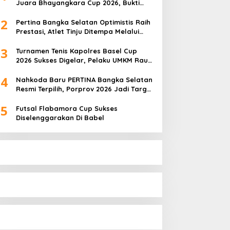
Juara Bhayangkara Cup 2026, Bukti
Pembinaan Atlet Terus Berbuah Prestasi
2
Pertina Bangka Selatan Optimistis Raih
Prestasi, Atlet Tinju Ditempa Melalui
Latihan Bersama
3
Turnamen Tenis Kapolres Basel Cup
2026 Sukses Digelar, Pelaku UMKM Raup
Omset Meroket
4
Nahkoda Baru PERTINA Bangka Selatan
Resmi Terpilih, Porprov 2026 Jadi Target
Utama
5
Futsal Flabamora Cup Sukses
Diselenggarakan Di Babel