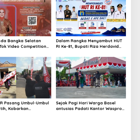
sda Bangka Selatan
Dalam Rangka Menyambut HUT
kTok Video Competition
RI Ke-81, Bupati Riza Herdavid
Ajak Masyarakat Manfaatkan
Program Pemutihan Pajak
Kendaraan Bermotor
ER Pasang Umbul-Umbul
Sejak Pagi Hari Warga Basel
tih, Kobarkan
antusias Padati Kantor Wasprod,
 Kemerdekaan RI ke-81
Bulan Bakti HUT ke-50 PT TIMAH
Hadirkan Layanan Kesehatan
Gratis Hingga Khitanan Massal