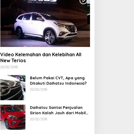
Video Kelemahan dan Kelebihan All
New Terios
20/02/2018
Belum Pakai CVT, Apa yang
Ditakuti Daihatsu Indonesia?
20/02/2018
Daihatsu Santai Penjualan
Sirion Kalah Jauh dari Mobil
LCGC
20/02/2018