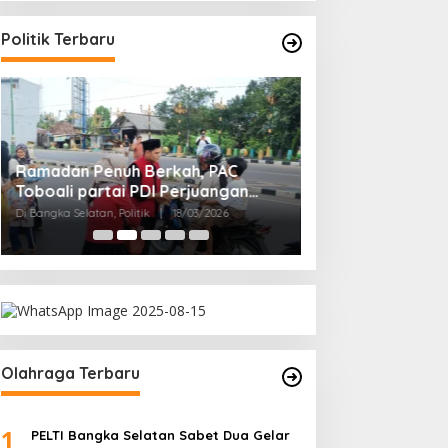
Politik Terbaru
Ramadan Penuh Berkah, PAC
Rudianto Tjen D
Toboali partai PDI Perjuangan
Struktur Partai A
Bagikan Takjil
Rakyat
Di Bangka Selatan, Politik
|
18/03/2026
Di Bangka Belitung, Polit
Olahraga Terbaru
1
PELTI Bangka Selatan Sabet Dua Gelar