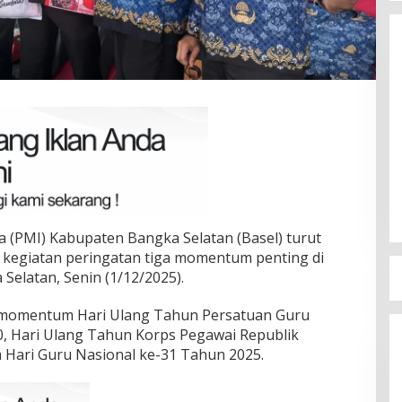
Terpilih di Musda VI, Rina Tarol
Bawa Misi Besar Bangkitkan
Golkar Bangka Selatan
Di Bangka Selatan, Politik
|
29/03/2026
 (PMI) Kabupaten Bangka Selatan (Basel) turut
n kegiatan peringatan tiga momentum penting di
elatan, Senin (1/12/2025).
 momentum Hari Ulang Tahun Persatuan Guru
80, Hari Ulang Tahun Korps Pegawai Republik
a Hari Guru Nasional ke-31 Tahun 2025.