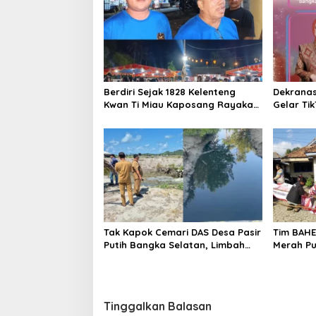
Berdiri Sejak 1828 Kelenteng
Dekrana
Kwan Ti Miau Kaposang Rayakan
Gelar Ti
Hari Jadi, Acara Berlangsung
2026
Meriah
Tak Kapok Cemari DAS Desa Pasir
Tim BAH
Putih Bangka Selatan, Limbah
Merah Pu
Tambak Udang diduga Jadi
Semangat
Biang Keladi
Tinggalkan Balasan