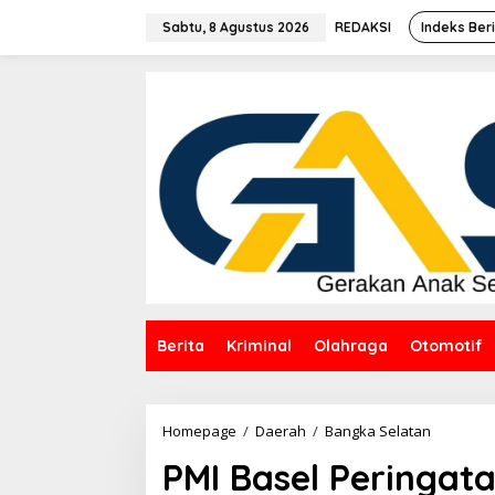
Lewati
ke
Sabtu, 8 Agustus 2026
REDAKSI
Indeks Ber
konten
Berita
Kriminal
Olahraga
Otomotif
PMI
Homepage
/
Daerah
/
Bangka Selatan
Basel
PMI Basel Peringat
Peringat
HUT