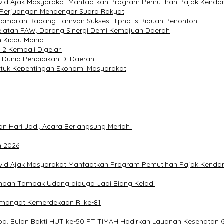
avid Ajak Masyarakat Manfaatkan Program Pemutihan Pajak Kenda
I Perjuangan Mendengar Suara Rakyat
enampilan Babang Tamvan Sukses Hipnotis Ribuan Penonton
latan PAW, Dorong Sinergi Demi Kemajuan Daerah
n Kicau Mania
2 Kembali Digelar.
 Dunia Pendidikan Di Daerah
ntuk Kepentingan Ekonomi Masyarakat
an Hari Jadi, Acara Berlangsung Meriah
n 2026
avid Ajak Masyarakat Manfaatkan Program Pemutihan Pajak Kenda
imbah Tambak Udang diduga Jadi Biang Keladi
mangat Kemerdekaan RI ke-81
od, Bulan Bakti HUT ke-50 PT TIMAH Hadirkan Layanan Kesehatan G