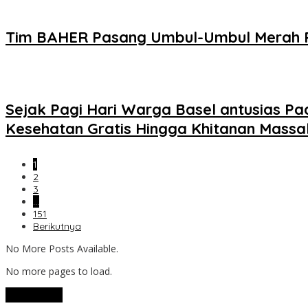
Tim BAHER Pasang Umbul-Umbul Merah P
Sejak Pagi Hari Warga Basel antusias P
Kesehatan Gratis Hingga Khitanan Massa
1
2
3
…
151
Berikutnya
No More Posts Available.
No more pages to load.
View More