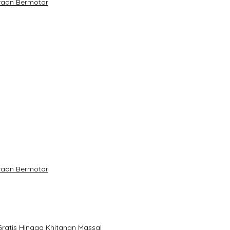
raan Bermotor
raan Bermotor
ratis Hingga Khitanan Massal