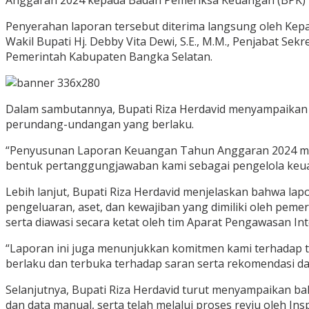
Anggaran 2024 kepada Badan Pemeriksa Keuangan (BPK) RI
Penyerahan laporan tersebut diterima langsung oleh Kepal
Wakil Bupati Hj. Debby Vita Dewi, S.E., M.M., Penjabat Sek
Pemerintah Kabupaten Bangka Selatan.
Dalam sambutannya, Bupati Riza Herdavid menyampaikan b
perundang-undangan yang berlaku.
“Penyusunan Laporan Keuangan Tahun Anggaran 2024 men
bentuk pertanggungjawaban kami sebagai pengelola keua
Lebih lanjut, Bupati Riza Herdavid menjelaskan bahwa l
pengeluaran, aset, dan kewajiban yang dimiliki oleh pem
serta diawasi secara ketat oleh tim Aparat Pengawasan I
“Laporan ini juga menunjukkan komitmen kami terhadap t
berlaku dan terbuka terhadap saran serta rekomendasi da
Selanjutnya, Bupati Riza Herdavid turut menyampaikan ba
dan data manual, serta telah melalui proses reviu oleh I