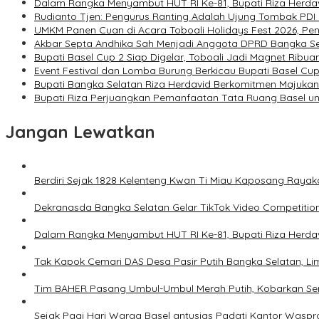
Dalam Rangka Menyambut HUT RI Ke-81, Bupati Riza Herd
Rudianto Tjen: Pengurus Ranting Adalah Ujung Tombak PD
UMKM Panen Cuan di Acara Toboali Holidays Fest 2026, P
Akbar Septa Andhika Sah Menjadi Anggota DPRD Bangka Se
Bupati Basel Cup 2 Siap Digelar, Toboali Jadi Magnet Ribua
Event Festival dan Lomba Burung Berkicau Bupati Basel Cup 
Bupati Bangka Selatan Riza Herdavid Berkomitmen Majukan
Bupati Riza Perjuangkan Pemanfaatan Tata Ruang Basel u
Jangan Lewatkan
Berdiri Sejak 1828 Kelenteng Kwan Ti Miau Kaposang Rayak
Dekranasda Bangka Selatan Gelar TikTok Video Competitio
Dalam Rangka Menyambut HUT RI Ke-81, Bupati Riza Herd
Tak Kapok Cemari DAS Desa Pasir Putih Bangka Selatan, L
Tim BAHER Pasang Umbul-Umbul Merah Putih, Kobarkan Se
Sejak Pagi Hari Warga Basel antusias Padati Kantor Waspr