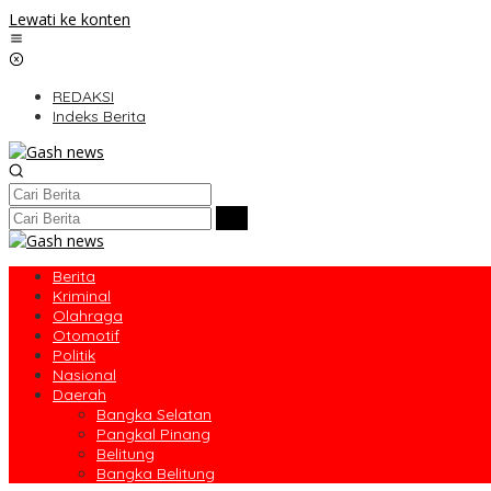
Lewati ke konten
REDAKSI
Indeks Berita
Berita
Kriminal
Olahraga
Otomotif
Politik
Nasional
Daerah
Bangka Selatan
Pangkal Pinang
Belitung
Bangka Belitung