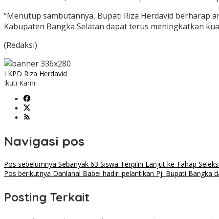
“Menutup sambutannya, Bupati Riza Herdavid berharap ara
Kabupaten Bangka Selatan dapat terus meningkatkan kual
(Redaksi)
LKPD
Riza Herdavid
Ikuti Kami
Navigasi pos
Pos sebelumnya
Sebanyak 63 Siswa Terpilih Lanjut ke Tahap Sele
Pos berikutnya
Danlanal Babel hadiri pelantikan Pj. Bupati Bangka
Posting Terkait