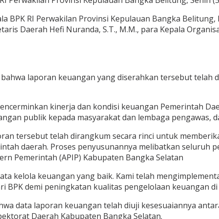
 Perwakilan Provinsi Kepulauan Bangka Belitung, Senin (5
a BPK RI Perwakilan Provinsi Kepulauan Bangka Belitung, I
retaris Daerah Hefi Nuranda, S.T., M.M., para Kepala Organis
ahwa laporan keuangan yang diserahkan tersebut telah di
cerminkan kinerja dan kondisi keuangan Pemerintah Dae
ngan publik kepada masyarakat dan lembaga pengawas, dal
aporan tersebut telah dirangkum secara rinci untuk membe
erintah daerah. Proses penyusunannya melibatkan seluruh 
ntern Pemerintah (APIP) Kabupaten Bangka Selatan
ata kelola keuangan yang baik. Kami telah mengimplement
ri BPK demi peningkatan kualitas pengelolaan keuangan di
hwa data laporan keuangan telah diuji kesesuaiannya antar
nspektorat Daerah Kabupaten Bangka Selatan.