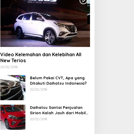
Video Kelemahan dan Kelebihan All
New Terios
20/02/2018
Belum Pakai CVT, Apa yang
Ditakuti Daihatsu Indonesia?
20/02/2018
Daihatsu Santai Penjualan
Sirion Kalah Jauh dari Mobil
LCGC
20/02/2018