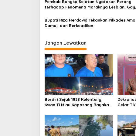
Pemkab Bangka Selatan Nyatakan Perang
terhadap Fenomena Maraknya Lesbian, Gay
Biseksual, dan Transgender
Bupati Riza Herdavid Tekankan Pilkades Ama
Damai, dan Berkeadilan
Jangan Lewatkan
Berdiri Sejak 1828 Kelenteng
Dekrana
Kwan Ti Miau Kaposang Rayakan
Gelar Ti
Hari Jadi, Acara Berlangsung
2026
Meriah