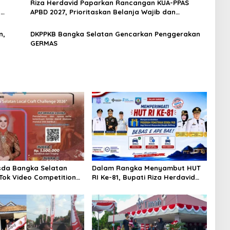
Riza Herdavid Paparkan Rancangan KUA-PPAS
,
APBD 2027, Prioritaskan Belanja Wajib dan
Pelayanan Publik
n,
DKPPKB Bangka Selatan Gencarkan Penggerakan
GERMAS
sda Bangka Selatan
Dalam Rangka Menyambut HUT
kTok Video Competition
RI Ke-81, Bupati Riza Herdavid
Ajak Masyarakat Manfaatkan
Program Pemutihan Pajak
Kendaraan Bermotor