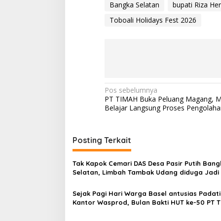
Bangka Selatan
bupati Riza He
Toboali Holidays Fest 2026
Navigasi
Pos sebelumnya
PT TIMAH Buka Peluang Magang, 
pos
Belajar Langsung Proses Pengolah
Posting Terkait
Tak Kapok Cemari DAS Desa Pasir Putih Bang
Selatan, Limbah Tambak Udang diduga Jadi
Keladi
Sejak Pagi Hari Warga Basel antusias Padati
Kantor Wasprod, Bulan Bakti HUT ke-50 PT 
Hadirkan Layanan Kesehatan Gratis Hingga
Khitanan Massal