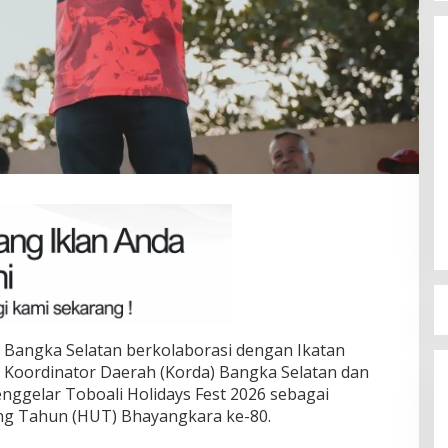
VI, Rina Tarol
Ramadan Penuh Berkah, PAC
Bangkitkan
Toboali partai PDI Perjuangan
elatan
Bagikan Takjil
|
29/03/2026
Di Bangka Selatan, Politik
|
18/03/2026
Bangka Selatan berkolaborasi dengan Ikatan
TI) Koordinator Daerah (Korda) Bangka Selatan dan
nggelar Toboali Holidays Fest 2026 sebagai
ang Tahun (HUT) Bhayangkara ke-80.