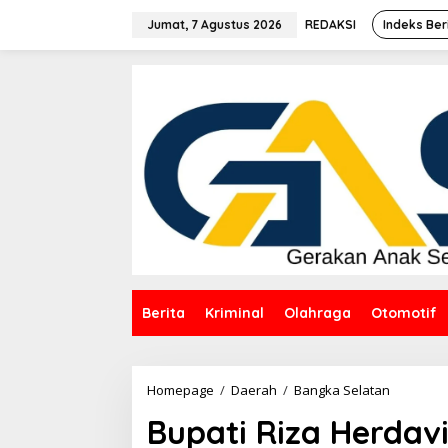
Lewati
ke
Jumat, 7 Agustus 2026
REDAKSI
Indeks Ber
konten
Berita
Kriminal
Olahraga
Otomotif
Bupati
Homepage
/
Daerah
/
Bangka Selatan
Riza
Bupati Riza Herdav
Herdavid
Ajak