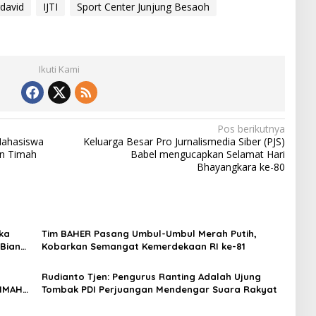
rdavid
IJTI
Sport Center Junjung Besaoh
Ikuti Kami
Pos berikutnya
Mahasiswa
Keluarga Besar Pro Jurnalismedia Siber (PJS)
an Timah
Babel mengucapkan Selamat Hari
Bhayangkara ke-80
ka
Tim BAHER Pasang Umbul-Umbul Merah Putih,
 Biang
Kobarkan Semangat Kemerdekaan RI ke-81
Rudianto Tjen: Pengurus Ranting Adalah Ujung
TIMAH
Tombak PDI Perjuangan Mendengar Suara Rakyat