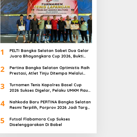
1
PELTI Bangka Selatan Sabet Dua Gelar
Juara Bhayangkara Cup 2026, Bukti
Pembinaan Atlet Terus Berbuah Prestasi
2
Pertina Bangka Selatan Optimistis Raih
Prestasi, Atlet Tinju Ditempa Melalui
Latihan Bersama
3
Turnamen Tenis Kapolres Basel Cup
2026 Sukses Digelar, Pelaku UMKM Raup
Omset Meroket
4
Nahkoda Baru PERTINA Bangka Selatan
Resmi Terpilih, Porprov 2026 Jadi Target
Utama
5
Futsal Flabamora Cup Sukses
Diselenggarakan Di Babel