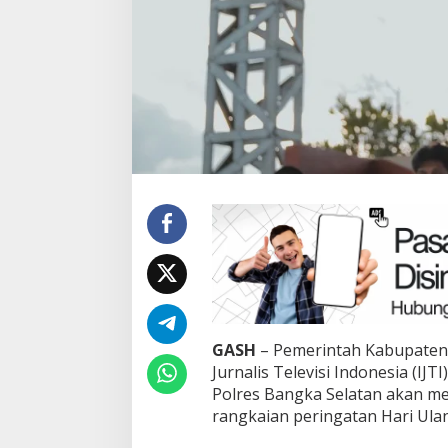
Terpilih di Musda 
Bawa Misi Besar 
Golkar Bangka S
Di Bangka Selatan, Politik
GASH
– Pemerintah Kabupaten 
Jurnalis Televisi Indonesia (IJ
Polres Bangka Selatan akan me
rangkaian peringatan Hari Ul