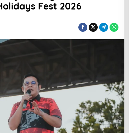
Holidays Fest 2026
at
n