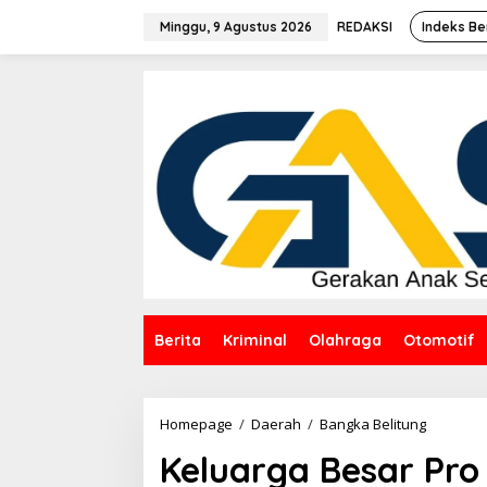
Lewati
ke
Minggu, 9 Agustus 2026
REDAKSI
Indeks Be
konten
Berita
Kriminal
Olahraga
Otomotif
Keluarga
Homepage
/
Daerah
/
Bangka Belitung
Besar
Keluarga Besar Pro 
Pro
Jurnalis