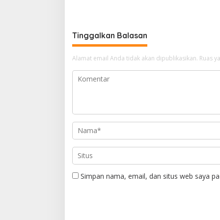
Rumah Coku Bangka Barat
Komisi X
Dorong P
Diterbitk
Tinggalkan Balasan
Alamat email Anda tidak akan dipublikasikan.
Ruas ya
Simpan nama, email, dan situs web saya pa