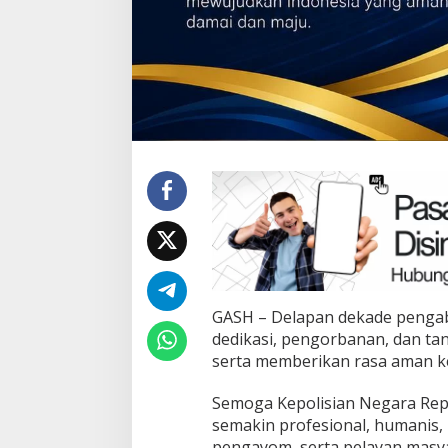
GASH – Delapan dekade pengab
dedikasi, pengorbanan, dan t
serta memberikan rasa aman ke
Semoga Kepolisian Negara Repub
semakin profesional, humanis, b
pengayom, serta pelayan masya