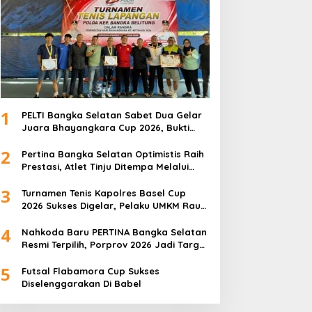
1
PELTI Bangka Selatan Sabet Dua Gelar
Juara Bhayangkara Cup 2026, Bukti
Pembinaan Atlet Terus Berbuah Prestasi
2
Pertina Bangka Selatan Optimistis Raih
Prestasi, Atlet Tinju Ditempa Melalui
Latihan Bersama
3
Turnamen Tenis Kapolres Basel Cup
2026 Sukses Digelar, Pelaku UMKM Raup
Omset Meroket
4
Nahkoda Baru PERTINA Bangka Selatan
Resmi Terpilih, Porprov 2026 Jadi Target
Utama
5
Futsal Flabamora Cup Sukses
Diselenggarakan Di Babel