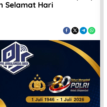
 Selamat Hari
0
pkan
kara