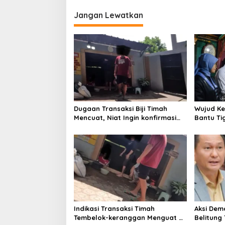
Jangan Lewatkan
Dugaan Transaksi Biji Timah
Wujud Ke
Mencuat, Niat Ingin konfirmasi
Bantu Ti
Kanit Tipidter Polres Bangka
Layak Hu
Barat Bungkam
Indikasi Transaksi Timah
Aksi Dem
Tembelok-keranggan Menguat di
Belitung