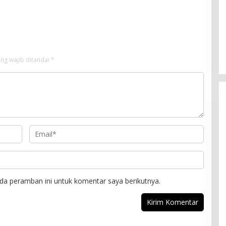
II DPR Bambang Patijaya
Pemerintah Jangan Tutup Mata
erpres Segera
an
ng wajib ditandai
*
da peramban ini untuk komentar saya berikutnya.