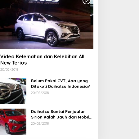
Video Kelemahan dan Kelebihan All
New Terios
20/02/2018
Belum Pakai CVT, Apa yang
Ditakuti Daihatsu Indonesia?
20/02/2018
Daihatsu Santai Penjualan
Sirion Kalah Jauh dari Mobil
LCGC
20/02/2018