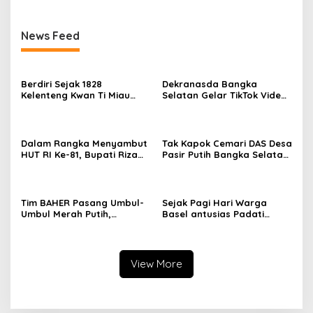
News Feed
Berdiri Sejak 1828
Dekranasda Bangka
Kelenteng Kwan Ti Miau
Selatan Gelar TikTok Video
Kaposang Rayakan Hari
Competition 2026
Jadi, Acara Berlangsung
Meriah
Dalam Rangka Menyambut
Tak Kapok Cemari DAS Desa
HUT RI Ke-81, Bupati Riza
Pasir Putih Bangka Selatan,
Herdavid Ajak Masyarakat
Limbah Tambak Udang
Manfaatkan Program
diduga Jadi Biang Keladi
Pemutihan Pajak
Kendaraan Bermotor
Tim BAHER Pasang Umbul-
Sejak Pagi Hari Warga
Umbul Merah Putih,
Basel antusias Padati
Kobarkan Semangat
Kantor Wasprod, Bulan
Kemerdekaan RI ke-81
Bakti HUT ke-50 PT TIMAH
Hadirkan Layanan
Kesehatan Gratis Hingga
View More
Khitanan Massal