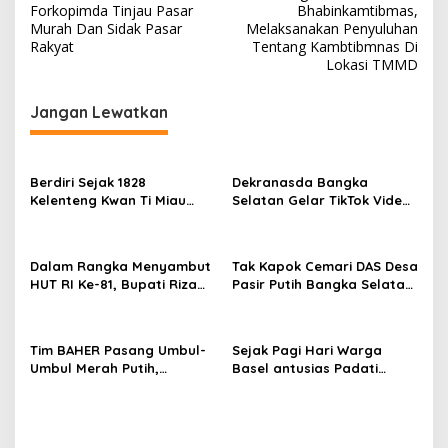
pos
Forkopimda Tinjau Pasar
Bhabinkamtibmas,
Murah Dan Sidak Pasar
Melaksanakan Penyuluhan
Rakyat
Tentang Kambtibmnas Di
Lokasi TMMD
Jangan Lewatkan
Berdiri Sejak 1828
Dekranasda Bangka
Kelenteng Kwan Ti Miau
Selatan Gelar TikTok Video
Kaposang Rayakan Hari
Competition 2026
Jadi, Acara Berlangsung
Meriah
Dalam Rangka Menyambut
Tak Kapok Cemari DAS Desa
HUT RI Ke-81, Bupati Riza
Pasir Putih Bangka Selatan,
Herdavid Ajak Masyarakat
Limbah Tambak Udang
Manfaatkan Program
diduga Jadi Biang Keladi
Pemutihan Pajak
Tim BAHER Pasang Umbul-
Sejak Pagi Hari Warga
Kendaraan Bermotor
Umbul Merah Putih,
Basel antusias Padati
Kobarkan Semangat
Kantor Wasprod, Bulan
Kemerdekaan RI ke-81
Bakti HUT ke-50 PT TIMAH
Hadirkan Layanan
Kesehatan Gratis Hingga