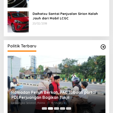
Daihatsu Santai Penjualan Sirion Kalah
Jauh dari Mobil LCGC
20/02/2018
Politik Terbaru
Ramadan Penuh Berkah, PAC Toboali partai
R
PDI Perjuangan Bagikan Takjil
A
Di Bangka Selatan, Politik
|
18/03/2026
Di