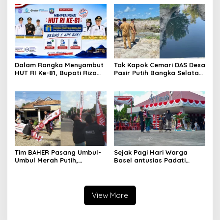
Jadi, Acara Berlangsung
Meriah
Dalam Rangka Menyambut
Tak Kapok Cemari DAS Desa
HUT RI Ke-81, Bupati Riza
Pasir Putih Bangka Selatan,
Herdavid Ajak Masyarakat
Limbah Tambak Udang
Manfaatkan Program
diduga Jadi Biang Keladi
Pemutihan Pajak
Kendaraan Bermotor
Tim BAHER Pasang Umbul-
Sejak Pagi Hari Warga
Umbul Merah Putih,
Basel antusias Padati
Kobarkan Semangat
Kantor Wasprod, Bulan
Kemerdekaan RI ke-81
Bakti HUT ke-50 PT TIMAH
Hadirkan Layanan
Kesehatan Gratis Hingga
View More
Khitanan Massal