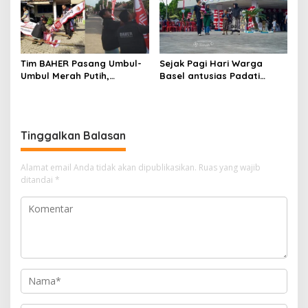
Kendaraan Bermotor
Tim BAHER Pasang Umbul-
Sejak Pagi Hari Warga
Umbul Merah Putih,
Basel antusias Padati
Kobarkan Semangat
Kantor Wasprod, Bulan
Kemerdekaan RI ke-81
Bakti HUT ke-50 PT TIMAH
Hadirkan Layanan
Kesehatan Gratis Hingga
Tinggalkan Balasan
Khitanan Massal
Alamat email Anda tidak akan dipublikasikan.
Ruas yang wajib
ditandai
*