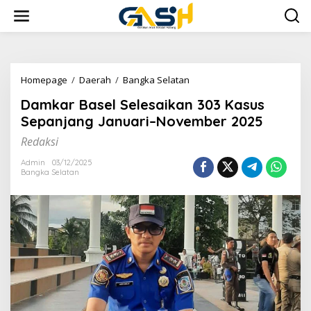
Lewati
ke
konten
Damkar
Homepage
/
Daerah
/
Bangka Selatan
Basel
Damkar Basel Selesaikan 303 Kasus
Selesaikan
303
Sepanjang Januari–November 2025
Kasus
Redaksi
Sepanjang
Januari–
Admin
03/12/2025
November
Bangka Selatan
2025