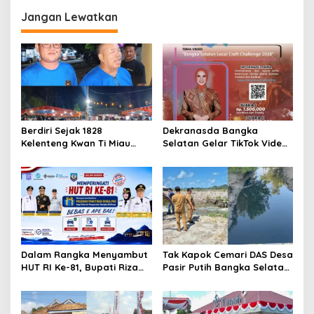
Jangan Lewatkan
Berdiri Sejak 1828
Dekranasda Bangka
Kelenteng Kwan Ti Miau
Selatan Gelar TikTok Video
Kaposang Rayakan Hari
Competition 2026
Jadi, Acara Berlangsung
Meriah
Dalam Rangka Menyambut
Tak Kapok Cemari DAS Desa
HUT RI Ke-81, Bupati Riza
Pasir Putih Bangka Selatan,
Herdavid Ajak Masyarakat
Limbah Tambak Udang
Manfaatkan Program
diduga Jadi Biang Keladi
Pemutihan Pajak