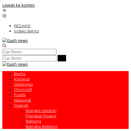
Lewati ke konten
REDAKSI
Indeks Berita
Berita
Kriminal
Olahraga
Otomotif
Politik
Nasional
Daerah
Bangka Selatan
Pangkal Pinang
Belitung
Bangka Belitung