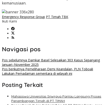
kemanusiaan.
Emergency Response Group
PT Timah TBK
Ikuti Kami
Navigasi pos
Pos sebelumnya
Damkar Basel Selesaikan 303 Kasus Sepanjang
Januari–November 2025
Pos berikutnya
Pemeliharaan Demi Keandalan, PLN Toboali
Lakukan Pemadaman sementara di wilayah ini
Posting Terkait
Mahasiswa Universitas Sriwijaya Pantau Langsung Proses
Penambangan Timah di PT TIMAH