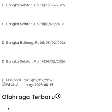
Golkar Bangka Selatan
Di Bangka Selatan, Politik
|
29/03/2026
Ramadan Penuh Berkah, PAC Toboali partai PDI Perjuangan
Bagikan Takjil
Di Bangka Selatan, Politik
|
18/03/2026
Rudianto Tjen Dorong Seluruh Struktur Partai Aktif Turun ke
Rakyat
Di Bangka Belitung, Politik
|
08/02/2026
Nursito Tancap Gas Siap Pimpin KNPI Bangka Selatan: Pemuda
Bukan Penonton
Di Bangka Selatan, Politik
|
04/02/2026
Matoridi Tegaskan Polri Pilar Strategis Bangsa Wacana di
Bawah Kementerian Dinilai Salah Arah
Di Nasional, Politik
|
02/02/2026
Olahraga Terbaru