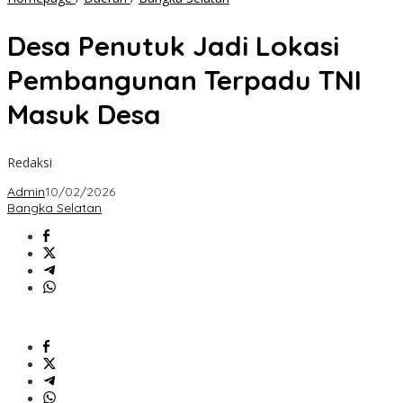
Penutuk
Jadi
Desa Penutuk Jadi Lokasi
Lokasi
Pembangunan
Pembangunan Terpadu TNI
Terpadu
TNI
Masuk Desa
Masuk
Desa
Redaksi
Admin
10/02/2026
Bangka Selatan