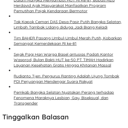
Dalam Rangka Menyambut HUT RI Ke-81, Bupati Riza
Herdavid Ajak Masyarakat Manfaatkan Program
Pemutihan Pajak Kendaraan Bermotor
Tak Kapok Cemari DAS Desa Pasir Putih Bangka Selatan,
Limbah Tambak Udang diduga Jadi Biang Keladi
Tim BAHER Pasang Umbul-Umbul Merah Putih, Kobarkan
Semangat Kemerdekaan RI ke-81
Sejak Pagi Hari Warga Basel antusias Padati Kantor
Wasprod, Bulan Bakti HUT ke-50 PT TIMAH Hadirkan
Layanan Kesehatan Gratis Hingga Khitanan Massal
Rudianto Tjen: Pengurus Ranting Adalah Ujung Tombak
PDI Perjuangan Mendengar Suara Rakyat
Pemkab Bangka Selatan Nyatakan Perang terhadap
Fenomena Maraknya Lesbian, Gay, Biseksual, dan
Transgender
Tinggalkan Balasan