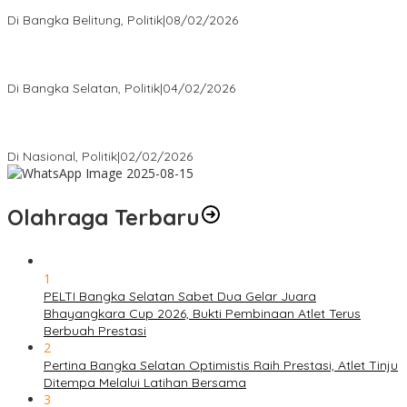
Rakyat
Di Bangka Belitung, Politik
|
08/02/2026
Nursito Tancap Gas Siap Pimpin KNPI Bangka Selatan: Pemuda
Bukan Penonton
Di Bangka Selatan, Politik
|
04/02/2026
Matoridi Tegaskan Polri Pilar Strategis Bangsa Wacana di
Bawah Kementerian Dinilai Salah Arah
Di Nasional, Politik
|
02/02/2026
Olahraga Terbaru
1
PELTI Bangka Selatan Sabet Dua Gelar Juara
Bhayangkara Cup 2026, Bukti Pembinaan Atlet Terus
Berbuah Prestasi
2
Pertina Bangka Selatan Optimistis Raih Prestasi, Atlet Tinju
Ditempa Melalui Latihan Bersama
3