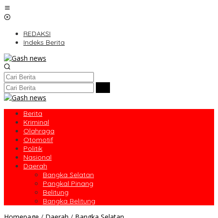
Lewati
ke
konten
REDAKSI
Indeks Berita
Berita
Kriminal
Olahraga
Otomotif
Politik
Nasional
Daerah
Bangka Selatan
Pangkal Pinang
Belitung
Bangka Belitung
Desa
Homepage
/
Daerah
/
Bangka Selatan