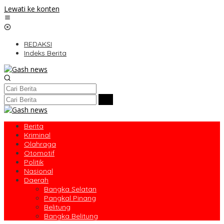
Lewati ke konten
REDAKSI
Indeks Berita
Berita
Kriminal
Olahraga
Otomotif
Politik
Nasional
Daerah
Bangka Selatan
Pangkal Pinang
Belitung
Bangka Belitung