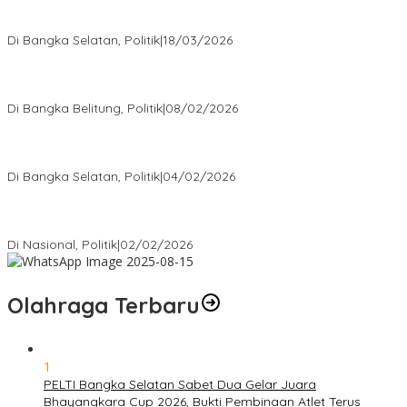
Ramadan Penuh Berkah, PAC Toboali partai PDI Perjuangan
Bagikan Takjil
Di Bangka Selatan, Politik
|
18/03/2026
Rudianto Tjen Dorong Seluruh Struktur Partai Aktif Turun ke
Rakyat
Di Bangka Belitung, Politik
|
08/02/2026
Nursito Tancap Gas Siap Pimpin KNPI Bangka Selatan: Pemuda
Bukan Penonton
Di Bangka Selatan, Politik
|
04/02/2026
Matoridi Tegaskan Polri Pilar Strategis Bangsa Wacana di
Bawah Kementerian Dinilai Salah Arah
Di Nasional, Politik
|
02/02/2026
Olahraga Terbaru
1
PELTI Bangka Selatan Sabet Dua Gelar Juara
Bhayangkara Cup 2026, Bukti Pembinaan Atlet Terus