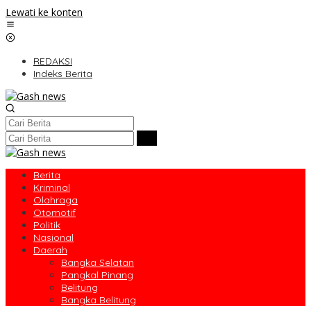
Lewati ke konten
REDAKSI
Indeks Berita
Berita
Kriminal
Olahraga
Otomotif
Politik
Nasional
Daerah
Bangka Selatan
Pangkal Pinang
Belitung
Bangka Belitung