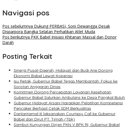
Navigasi pos
Pos sebelumnya
Dukung PERBASI, Soni Dewangga Desak
Disparpora Bangka Selatan Perhatikan Atlet Muda
Pos berikutnya
PKK Babel Inisiasi Khitanan Massal dan Donor
Darah
Posting Terkait
Sinergi Pusat-Daerah, Hidayat dan Budi Arie Dorong
Ekonomi Babel Lewat Koperasi
Isu Retak, Gubernur Babel Tegas Membantah: Fokus ke
Sorotan Anggaran Dinas
Komitmen Dorong Percepatan Layanan Kesehatan,
Gubernur Babel Salurkan Ambulans ke Desa Pangkal Buluh
Gubernur Hidayat Arsani Harapkan Pelatihan Kompetensi
Pencaker Berhasil Cetak SDM Berkualitas
Danlantamal III laksanakan Courtesy Call ke Gubernur
Babel dan Dirut PT. Timah (Tbk)
Sambut Kunjungan Dirjen PKN V BPK RI, Gubernur Babel