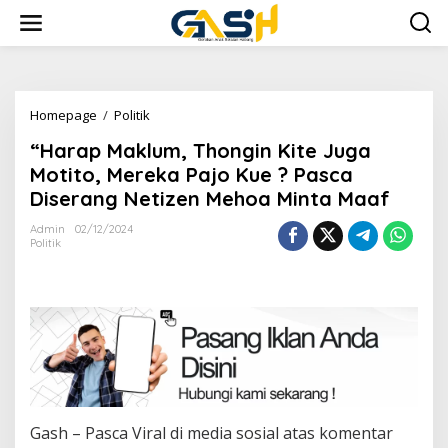
Lewati
ke
konten
"Harap
Homepage
/
Politik
Maklum,
“Harap Maklum, Thongin Kite Juga
Thongin
Kite
Motito, Mereka Pajo Kue ? Pasca
Juga
Diserang Netizen Mehoa Minta Maaf
Motito,
Mereka
Admin
02/12/2024
Pajo
Politik
Kue
?
Pasca
Diserang
Netizen
Mehoa
Minta
Maaf
Gash – Pasca Viral di media sosial atas komentar