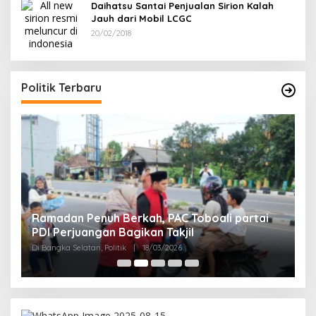
Daihatsu Santai Penjualan Sirion Kalah
Jauh dari Mobil LCGC
20/02/2018
Politik Terbaru
Ramadan Penuh Berkah, PAC Toboali partai
R
PDI Perjuangan Bagikan Takjil
A
Di Bangka Selatan, Politik
|
18/03/2026
Di