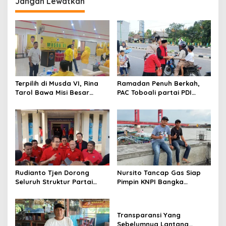
Jangan Lewatkan
Terpilih di Musda VI, Rina
Ramadan Penuh Berkah,
Tarol Bawa Misi Besar
PAC Toboali partai PDI
Bangkitkan Golkar Bangka
Perjuangan Bagikan Takjil
Selatan
Rudianto Tjen Dorong
Nursito Tancap Gas Siap
Seluruh Struktur Partai
Pimpin KNPI Bangka
Aktif Turun ke Rakyat
Selatan: Pemuda Bukan
Penonton
Transparansi Yang
Sebelumnya Lantang