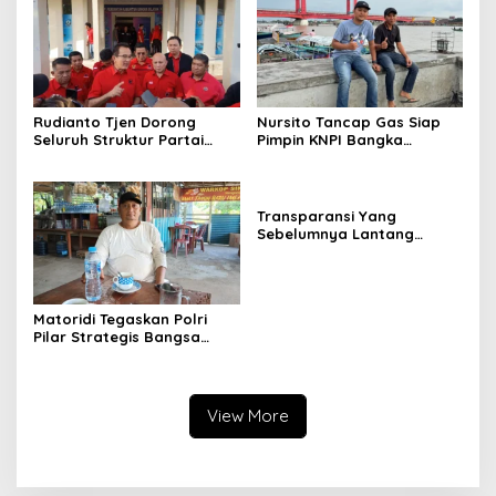
Rudianto Tjen Dorong
Nursito Tancap Gas Siap
Seluruh Struktur Partai
Pimpin KNPI Bangka
Aktif Turun ke Rakyat
Selatan: Pemuda Bukan
Penonton
Transparansi Yang
Sebelumnya Lantang
Digaungkan KPU Bangka
Selatan Sontak mendadak
Senyap
Matoridi Tegaskan Polri
Pilar Strategis Bangsa
Wacana di Bawah
Kementerian Dinilai Salah
Arah
View More