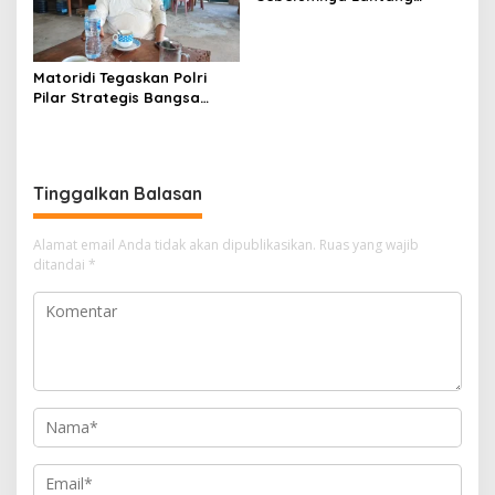
Digaungkan KPU Bangka
Selatan Sontak mendadak
Senyap
Matoridi Tegaskan Polri
Pilar Strategis Bangsa
Wacana di Bawah
Kementerian Dinilai Salah
Arah
Tinggalkan Balasan
Alamat email Anda tidak akan dipublikasikan.
Ruas yang wajib
ditandai
*