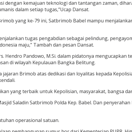
asi dengan kemajuan teknologi dan tantangan zaman, diha
manis dalam setiap tugas,”Ucap Dansat.
Brimob yang ke-79 ini, Satbrimob Babel mampu menjalanka
enjalankan tugas pengabdian sebagai pelindung, pengayom
ndonesia maju,” Tambah dan pesan Dansat.
Drs. Hendro Pandowo, M.Si. dalam pidatonya mengucapkan te
asan di wilayah Kepulauan Bangka Belitung.
jajaran Brimob atas dedikasi dan loyalitas kepada Kepolis
endali.
n yang terbaik untuk Kepolisian, masyarakat, bangsa da
sjid Saladin Satbrimob Polda Kep. Babel. Dan penyerahan k
tuhan operasional satuan.
elolaan pembangunan sumur bor dari Kementerian PUPR, H