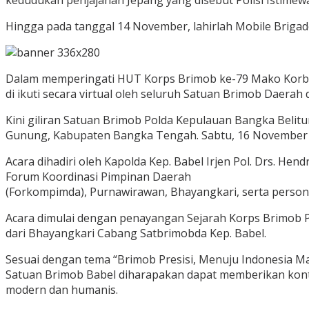
kedudukan penjajahan Jepang yang disebut Polisi Istimewa
Hingga pada tanggal 14 November, lahirlah Mobile Brigad
Dalam memperingati HUT Korps Brimob ke-79 Mako Korb
di ikuti secara virtual oleh seluruh Satuan Brimob Daerah
Kini giliran Satuan Brimob Polda Kepulauan Bangka Beli
Gunung, Kabupaten Bangka Tengah. Sabtu, 16 November 
Acara dihadiri oleh Kapolda Kep. Babel Irjen Pol. Drs. He
Forum Koordinasi Pimpinan Daerah
(Forkompimda), Purnawirawan, Bhayangkari, serta persone
Acara dimulai dengan penayangan Sejarah Korps Brimob P
dari Bhayangkari Cabang Satbrimobda Kep. Babel.
Sesuai dengan tema “Brimob Presisi, Menuju Indonesia M
Satuan Brimob Babel diharapakan dapat memberikan kontr
modern dan humanis.