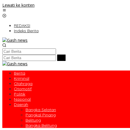
Lewati ke konten
REDAKSI
Indeks Berita
Berita
Kriminal
Olahraga
Otomotif
Politik
Nasional
Daerah
Bangka Selatan
Pangkal Pinang
Belitung
Bangka Belitung