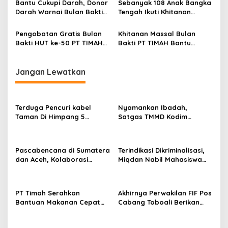
Bantu Cukupi Darah, Donor
Sebanyak 108 Anak Bangka
Darah Warnai Bulan Bakti
Tengah Ikuti Khitanan
HUT ke-50 PT TIMAH di
Gratis Bulan Bakti HUT ke-
Bangka Tengah
50 PT TIMAH
Pengobatan Gratis Bulan
Khitanan Massal Bulan
Bakti HUT ke-50 PT TIMAH
Bakti PT TIMAH Bantu
Hadir di Sungailiat, Warga
Asmara Ringankan Biaya
Setempat dapat Berobat
Khitan Anak
Lebih Dekat
Jangan Lewatkan
Terduga Pencuri kabel
Nyamankan Ibadah,
Taman Di Himpang 5
Satgas TMMD Kodim
Habang Toboali, Diringkus
0432/Basel TUNTAS Rehab
Tim Buser Macan Selatan
MCK Umum & Mushola
Pascabencana di Sumatera
Terindikasi Dikriminalisasi,
dan Aceh, Kolaborasi
Miqdan Nabil Mahasiswa
Kemanusiaan TNI AL dan PT
Univ ISB Atma Luhur Dibidik
TIMAH Tbk untuk Pemulihan
Pasal 351
PT Timah Serahkan
Akhirnya Perwakilan FIF Pos
Bantuan Makanan Cepat
Cabang Toboali Berikan
Saji Bagi Warga
Permohonan Maaf Secara
Pangkalpinang Terdampak
Resmi