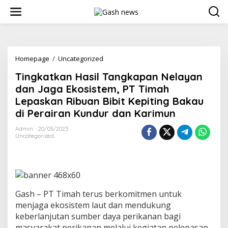
Lewati
ke
konten
Tingkatkan
Homepage
/
Uncategorized
Hasil
Tingkatkan Hasil Tangkapan Nelayan
Tangkapan
Nelayan
dan Jaga Ekosistem, PT Timah
dan
Lepaskan Ribuan Bibit Kepiting Bakau
Jaga
di Perairan Kundur dan Karimun
Ekosistem,
PT
Admin
20/03/2025
Timah
Uncategorized
Lepaskan
Ribuan
Bibit
Kepiting
Bakau
di
Gash – PT Timah terus berkomitmen untuk
Perairan
menjaga ekosistem laut dan mendukung
Kundur
dan
keberlanjutan sumber daya perikanan bagi
Karimun
masyarakat perikanan melalui kegiatan pelepasan