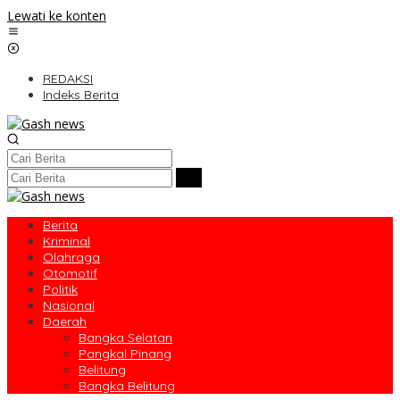
Lewati ke konten
REDAKSI
Indeks Berita
Berita
Kriminal
Olahraga
Otomotif
Politik
Nasional
Daerah
Bangka Selatan
Pangkal Pinang
Belitung
Bangka Belitung