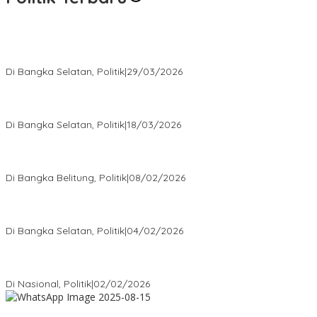
Terpilih di Musda VI, Rina Tarol Bawa Misi Besar Bangkitkan
Golkar Bangka Selatan
Di Bangka Selatan, Politik
|
29/03/2026
Ramadan Penuh Berkah, PAC Toboali partai PDI Perjuangan
Bagikan Takjil
Di Bangka Selatan, Politik
|
18/03/2026
Rudianto Tjen Dorong Seluruh Struktur Partai Aktif Turun ke
Rakyat
Di Bangka Belitung, Politik
|
08/02/2026
Nursito Tancap Gas Siap Pimpin KNPI Bangka Selatan: Pemuda
Bukan Penonton
Di Bangka Selatan, Politik
|
04/02/2026
Matoridi Tegaskan Polri Pilar Strategis Bangsa Wacana di
Bawah Kementerian Dinilai Salah Arah
Di Nasional, Politik
|
02/02/2026