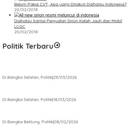
Belum Pakai CVT, Apa yang Ditakuti Daihatsu Indonesia?
20/02/2018
Daihatsu Santai Penjualan Sirion Kalah Jauh dari Mobil
LCGC
20/02/2018
Politik Terbaru
Terpilih di Musda VI, Rina Tarol Bawa Misi Besar Bangkitkan
Golkar Bangka Selatan
Di Bangka Selatan, Politik
|
29/03/2026
Ramadan Penuh Berkah, PAC Toboali partai PDI Perjuangan
Bagikan Takjil
Di Bangka Selatan, Politik
|
18/03/2026
Rudianto Tjen Dorong Seluruh Struktur Partai Aktif Turun ke
Rakyat
Di Bangka Belitung, Politik
|
08/02/2026
Nursito Tancap Gas Siap Pimpin KNPI Bangka Selatan: Pemuda