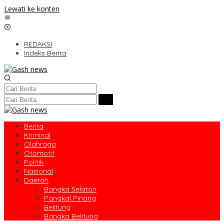
Lewati ke konten
REDAKSI
Indeks Berita
Berita
Kriminal
Olahraga
Otomotif
Politik
Nasional
Daerah
Bangka Selatan
Pangkal Pinang
Belitung
Bangka Belitung