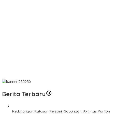
PT TIMAH Berikan Bantuan Biaya Pengobatan Bayi di
Pangkalpinang
Bantu Cukupi Darah, Donor Darah Warnai Bulan Bakti HUT ke-50
PT TIMAH di Bangka Tengah
Dalam Rangka Menyambut HUT RI Ke-81, Bupati Riza Herdavid
Ajak Masyarakat Manfaatkan Program Pemutihan Pajak
Kendaraan Bermotor
Mahasiswa Universitas Sriwijaya Pantau Langsung Proses
Penambangan Timah di PT TIMAH
Donor Darah Bulan Bakti HUT ke-50 PT TIMAH Bantu Jaga Stok
PMI Bangka Barat
Berita Terbaru
Kedatangan Ratusan Personil Gabungan: Aktifitas Ponton