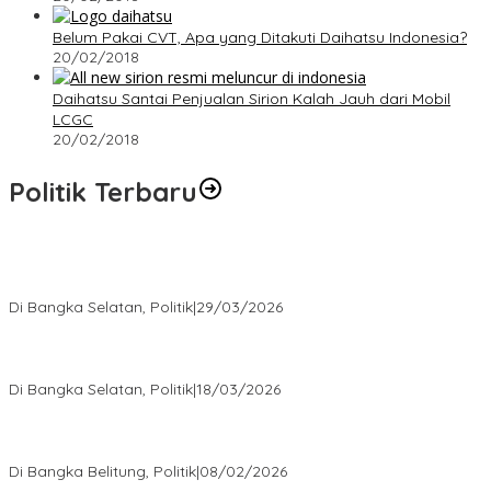
Belum Pakai CVT, Apa yang Ditakuti Daihatsu Indonesia?
20/02/2018
Daihatsu Santai Penjualan Sirion Kalah Jauh dari Mobil
LCGC
20/02/2018
Politik Terbaru
Terpilih di Musda VI, Rina Tarol Bawa Misi Besar Bangkitkan
Golkar Bangka Selatan
Di Bangka Selatan, Politik
|
29/03/2026
Ramadan Penuh Berkah, PAC Toboali partai PDI Perjuangan
Bagikan Takjil
Di Bangka Selatan, Politik
|
18/03/2026
Rudianto Tjen Dorong Seluruh Struktur Partai Aktif Turun ke
Rakyat
Di Bangka Belitung, Politik
|
08/02/2026