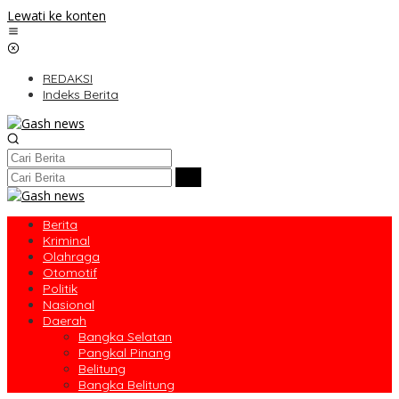
Lewati ke konten
REDAKSI
Indeks Berita
Berita
Kriminal
Olahraga
Otomotif
Politik
Nasional
Daerah
Bangka Selatan
Pangkal Pinang
Belitung
Bangka Belitung