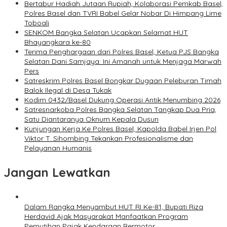
Bertabur Hadiah Jutaan Rupiah, Kolaborasi Pemkab Basel,
Polres Basel dan TVRI Babel Gelar Nobar Di Himpang Lime
Toboali
SENKOM Bangka Selatan Ucapkan Selamat HUT
Bhayangkara ke-80
Terima Penghargaan dari Polres Basel, Ketua PJS Bangka
Selatan Dani Samjaya: Ini Amanah untuk Menjaga Marwah
Pers
Satreskrim Polres Basel Bongkar Dugaan Peleburan Timah
Balok Ilegal di Desa Tukak
Kodim 0432/Basel Dukung Operasi Antik Menumbing 2026
Satresnarkoba Polres Bangka Selatan Tangkap Dua Pria,
Satu Diantaranya Oknum Kepala Dusun
Kunjungan Kerja Ke Polres Basel, Kapolda Babel Irjen Pol
Viktor T. Sihombing Tekankan Profesionalisme dan
Pelayanan Humanis
Jangan Lewatkan
Dalam Rangka Menyambut HUT RI Ke-81, Bupati Riza
Herdavid Ajak Masyarakat Manfaatkan Program
Pemutihan Pajak Kendaraan Bermotor