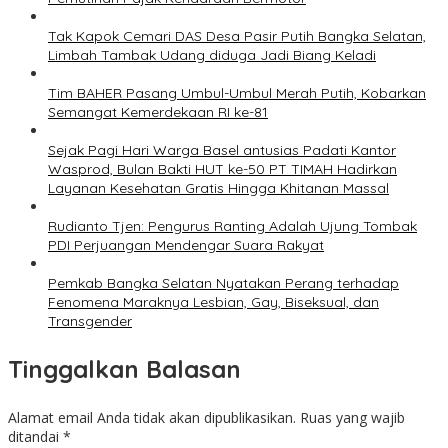
Tak Kapok Cemari DAS Desa Pasir Putih Bangka Selatan,
Limbah Tambak Udang diduga Jadi Biang Keladi
Tim BAHER Pasang Umbul-Umbul Merah Putih, Kobarkan
Semangat Kemerdekaan RI ke-81
Sejak Pagi Hari Warga Basel antusias Padati Kantor
Wasprod, Bulan Bakti HUT ke-50 PT TIMAH Hadirkan
Layanan Kesehatan Gratis Hingga Khitanan Massal
Rudianto Tjen: Pengurus Ranting Adalah Ujung Tombak
PDI Perjuangan Mendengar Suara Rakyat
Pemkab Bangka Selatan Nyatakan Perang terhadap
Fenomena Maraknya Lesbian, Gay, Biseksual, dan
Transgender
Tinggalkan Balasan
Alamat email Anda tidak akan dipublikasikan.
Ruas yang wajib
ditandai
*