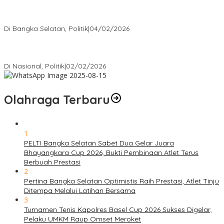
Nursito Tancap Gas Siap Pimpin KNPI Bangka Selatan: Pemuda
Bukan Penonton
Di Bangka Selatan, Politik
|
04/02/2026
Matoridi Tegaskan Polri Pilar Strategis Bangsa Wacana di
Bawah Kementerian Dinilai Salah Arah
Di Nasional, Politik
|
02/02/2026
Olahraga Terbaru
1
PELTI Bangka Selatan Sabet Dua Gelar Juara
Bhayangkara Cup 2026, Bukti Pembinaan Atlet Terus
Berbuah Prestasi
2
Pertina Bangka Selatan Optimistis Raih Prestasi, Atlet Tinju
Ditempa Melalui Latihan Bersama
3
Turnamen Tenis Kapolres Basel Cup 2026 Sukses Digelar,
Pelaku UMKM Raup Omset Meroket