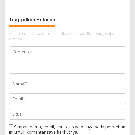
Kemerdekaan RI ke-81
Bakti HUT ke-50 PT TIMAH
Hadirkan Layanan
Kesehatan Gratis Hingga
Tinggalkan Balasan
Khitanan Massal
Alamat email Anda tidak akan dipublikasikan.
Ruas yang wajib
ditandai
*
Simpan nama, email, dan situs web saya pada peramban
ini untuk komentar saya berikutnya.