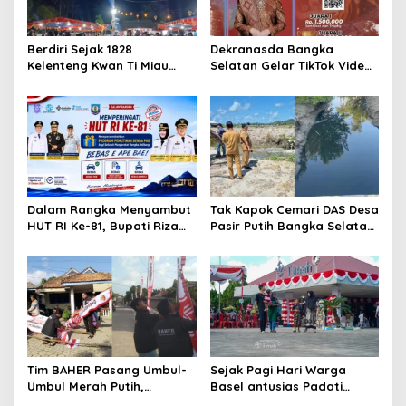
Berdiri Sejak 1828
Dekranasda Bangka
Kelenteng Kwan Ti Miau
Selatan Gelar TikTok Video
Kaposang Rayakan Hari
Competition 2026
Jadi, Acara Berlangsung
Meriah
Dalam Rangka Menyambut
Tak Kapok Cemari DAS Desa
HUT RI Ke-81, Bupati Riza
Pasir Putih Bangka Selatan,
Herdavid Ajak Masyarakat
Limbah Tambak Udang
Manfaatkan Program
diduga Jadi Biang Keladi
Pemutihan Pajak
Kendaraan Bermotor
Tim BAHER Pasang Umbul-
Sejak Pagi Hari Warga
Umbul Merah Putih,
Basel antusias Padati
Kobarkan Semangat
Kantor Wasprod, Bulan