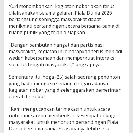
Yuri menambahkan, kegiatan nobar akan terus
dilaksanakan selama gelaran Piala Dunia 2026
berlangsung sehingga masyarakat dapat
menikmati pertandingan secara bersama-sama di
ruang publik yang telah disiapkan.
“Dengan sambutan hangat dan partisipasi
masyarakat, kegiatan ini diharapkan terus menjadi
wadah kebersamaan dan memperkuat interaksi
sosial di tengah masyarakat,” ungkapnya.
Sementara itu, Yoga (25) salah seorang penonton
yang hadir mengaku senang dengan adanya
kegiatan nobar yang diselenggarakan pemerintah
daerah tersebut.
“Kami mengucapkan terimakasih untuk acara
nobar ini karena memberikan kesempatan bagi
masyarakat untuk menonton pertandingan Piala
Dunia bersama-sama. Suasananya lebih seru