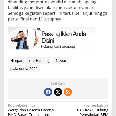
dibanding menonton sendiri di rumah, apalagi
fasilitas yang disediakan juga cukup nyaman.
Semoga kegiatan seperti ini terus berlanjut hingga
partai final nanti,” tutupnya.
Himpang Lime Habang
Nobar
piala dunia 2026
Ikuti Kami
Navigasi
Pos sebelumnya
Pos berikutnya
Warga dan Peserta Datangi
PT TIMAH Dukung
pos
PMD Basel, Transparansi
Pengabdian BEM