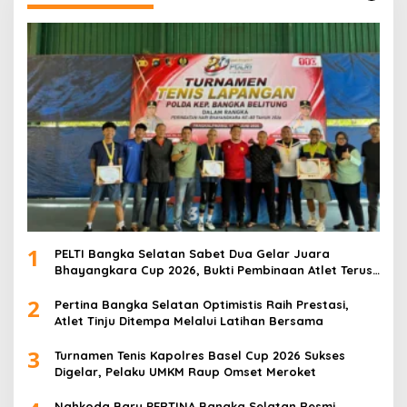
1
PELTI Bangka Selatan Sabet Dua Gelar Juara
Bhayangkara Cup 2026, Bukti Pembinaan Atlet Terus
Berbuah Prestasi
2
Pertina Bangka Selatan Optimistis Raih Prestasi,
Atlet Tinju Ditempa Melalui Latihan Bersama
3
Turnamen Tenis Kapolres Basel Cup 2026 Sukses
Digelar, Pelaku UMKM Raup Omset Meroket
Nahkoda Baru PERTINA Bangka Selatan Resmi