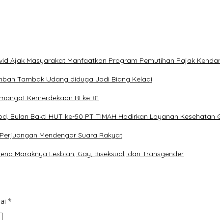
avid Ajak Masyarakat Manfaatkan Program Pemutihan Pajak Kenda
imbah Tambak Udang diduga Jadi Biang Keladi
mangat Kemerdekaan RI ke-81
od, Bulan Bakti HUT ke-50 PT TIMAH Hadirkan Layanan Kesehatan G
I Perjuangan Mendengar Suara Rakyat
a Maraknya Lesbian, Gay, Biseksual, dan Transgender
dai
*