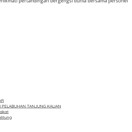
nikmati pertandingan bergengsi dunia bersama personel
AR
N PELABUHAN TANJUNG KALIAN
rakat
litung