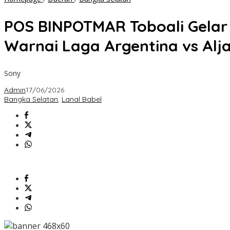
BINPOTMAR
Toboali
POS BINPOTMAR Toboali Gelar
Gelar
Nobar
Warnai Laga Argentina vs Alja
Piala
Dunia,
Keakraban
Sony
TNI
AL
Admin
17/06/2026
dan
Bangka Selatan
,
Lanal Babel
Masyarakat
Warnai
Laga
Argentina
vs
Aljazair