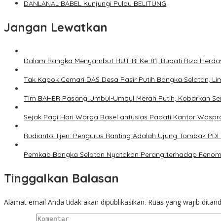
DANLANAL BABEL Kunjungi Pulau BELITUNG
Jangan Lewatkan
Dalam Rangka Menyambut HUT RI Ke-81, Bupati Riza Herd
Tak Kapok Cemari DAS Desa Pasir Putih Bangka Selatan, L
Tim BAHER Pasang Umbul-Umbul Merah Putih, Kobarkan Se
Sejak Pagi Hari Warga Basel antusias Padati Kantor Waspr
Rudianto Tjen: Pengurus Ranting Adalah Ujung Tombak PD
Pemkab Bangka Selatan Nyatakan Perang terhadap Fenomen
Tinggalkan Balasan
Alamat email Anda tidak akan dipublikasikan.
Ruas yang wajib ditan