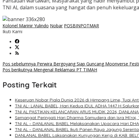
Pantauan wartawan, Masyarakat yang hadir menyambut po
TNI AL dalam suasana yang hangat dan penuh kekeluarga
Kolonel Marinir Yulindo
Nobar
POSBINPOTMAR
Ikuti Kami
Navigasi
Pos sebelumnya
Perwira Bergoyang Siap Guncang Moonverse Festiv
Pos berikutnya
Mengenal Reklamasi PT TIMAH
pos
Posting Terkait
Keseruan Nobar Piala Dunia 2026 di Himpang Lime, Tuai An
TNI AL- LANAL BABEL, Hari Kedua IDUL ADHA 1447 H Salu
TNI AL PASTIKAN KELANCARAN ARUS MUDIK 2026, DANLAN
Semangat Peringati Hari Dharma Samudera dan Isra Mi’raj,
TNI AL – DANLANAL BABEL Melaksanakan Upacara Hari D
TNI AL – DANLANAL BABEL Ikuti Panen Raya Jagung Serent
DANLANAL BABEL Laksanakan Kunjungan Kerja di KAB. BEL