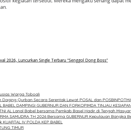
sitif kegiatan tersebut. Mereka mengaku senang dapat me
an.
al 2026, Luncurkan Single Terbaru “Senggol Dong Boss”
tusias Warga Toboali
rkan Daging Qurban Secara Serentak Lewat POSAL dan POSBINPOTM
AL BABEL DAMPINGI GUBERNUR DAN FORKOPIMDA TINJAU KESIAPA
 TNI AL Lanal Babel bersama Pemkab Basel Hadir di Tengah Masya
HARMA SAMUDRA TH 2026 Bersama GUBERNUR Kepulauan Bangka Be
ak KUARTAL IV POLDA KEP BABEL
ITUNG TIMUR