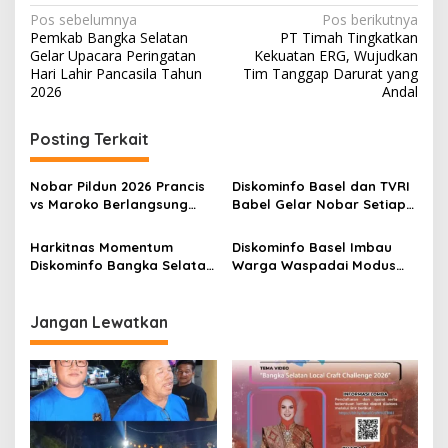
Navigasi
Pos sebelumnya
Pos berikutnya
Pemkab Bangka Selatan
PT Timah Tingkatkan
pos
Gelar Upacara Peringatan
Kekuatan ERG, Wujudkan
Hari Lahir Pancasila Tahun
Tim Tanggap Darurat yang
2026
Andal
Posting Terkait
Nobar Pildun 2026 Prancis
Diskominfo Basel dan TVRI
vs Maroko Berlangsung
Babel Gelar Nobar Setiap
Meriah
Hari di Himpang Lime
Toboali
Harkitnas Momentum
Diskominfo Basel Imbau
Diskominfo Bangka Selatan
Warga Waspadai Modus
Selamatkan Anak dari
Penipuan Melalui Telepon
Candu Medsos
dan Video Call WhatsApp
Jangan Lewatkan