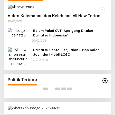
Video Kelemahan dan Kelebihan All New Terios
20/02/2018
Belum Pakai CVT, Apa yang Ditakuti
Daihatsu Indonesia?
20/02/2018
Daihatsu Santai Penjualan Sirion Kalah
Jauh dari Mobil LCGC
20/02/2018
Ramadan Penuh Berkah, PAC Toboali partai
R
PDI Perjuangan Bagikan Takjil
A
Di Bangka Selatan, Politik
|
18/03/2026
Di
Politik Terbaru