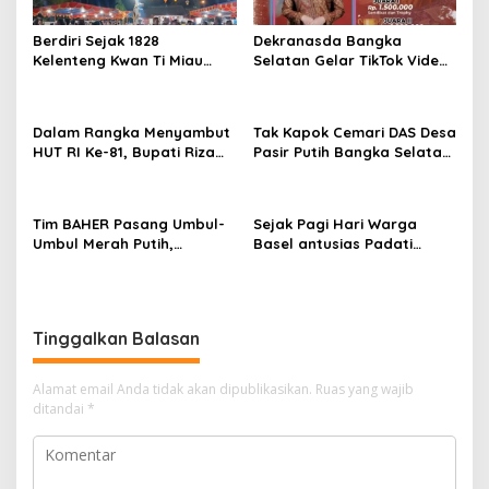
Berdiri Sejak 1828
Dekranasda Bangka
Kelenteng Kwan Ti Miau
Selatan Gelar TikTok Video
Kaposang Rayakan Hari
Competition 2026
Jadi, Acara Berlangsung
Meriah
Dalam Rangka Menyambut
Tak Kapok Cemari DAS Desa
HUT RI Ke-81, Bupati Riza
Pasir Putih Bangka Selatan,
Herdavid Ajak Masyarakat
Limbah Tambak Udang
Manfaatkan Program
diduga Jadi Biang Keladi
Pemutihan Pajak
Tim BAHER Pasang Umbul-
Sejak Pagi Hari Warga
Kendaraan Bermotor
Umbul Merah Putih,
Basel antusias Padati
Kobarkan Semangat
Kantor Wasprod, Bulan
Kemerdekaan RI ke-81
Bakti HUT ke-50 PT TIMAH
Hadirkan Layanan
Kesehatan Gratis Hingga
Tinggalkan Balasan
Khitanan Massal
Alamat email Anda tidak akan dipublikasikan.
Ruas yang wajib
ditandai
*