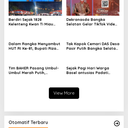
Berdiri Sejak 1828
Dekranasda Bangka
Kelenteng Kwan Ti Miau
Selatan Gelar TikTok Video
Kaposang Rayakan Hari
Competition 2026
Jadi, Acara Berlangsung
Meriah
Dalam Rangka Menyambut
Tak Kapok Cemari DAS Desa
HUT RI Ke-81, Bupati Riza
Pasir Putih Bangka Selatan,
Herdavid Ajak Masyarakat
Limbah Tambak Udang
Manfaatkan Program
diduga Jadi Biang Keladi
Pemutihan Pajak
Kendaraan Bermotor
Tim BAHER Pasang Umbul-
Sejak Pagi Hari Warga
Umbul Merah Putih,
Basel antusias Padati
Kobarkan Semangat
Kantor Wasprod, Bulan
Kemerdekaan RI ke-81
Bakti HUT ke-50 PT TIMAH
Hadirkan Layanan
Kesehatan Gratis Hingga
View More
Khitanan Massal
Otomatif Terbaru