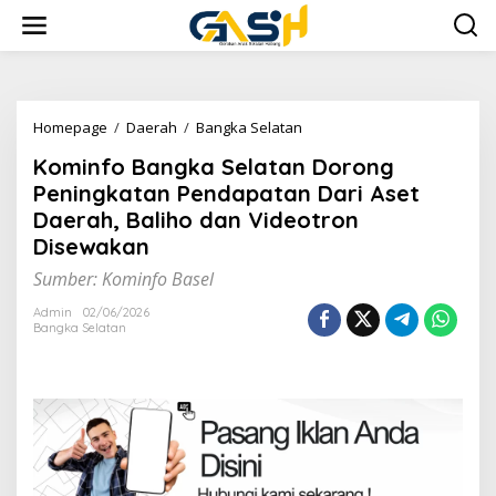
Lewati
ke
konten
Kominfo
Homepage
/
Daerah
/
Bangka Selatan
Bangka
Kominfo Bangka Selatan Dorong
Selatan
Dorong
Peningkatan Pendapatan Dari Aset
Peningkatan
Daerah, Baliho dan Videotron
Pendapatan
Disewakan
Dari
Aset
Sumber: Kominfo Basel
Daerah,
Baliho
Admin
02/06/2026
dan
Bangka Selatan
Videotron
Disewakan