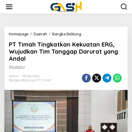
Lewati
ke
konten
PT
Homepage
/
Daerah
/
Bangka Belitung
Timah
PT Timah Tingkatkan Kekuatan ERG,
Tingkatkan
Kekuatan
Wujudkan Tim Tanggap Darurat yang
ERG,
Andal
Wujudkan
Tim
Redaksi
Tanggap
Darurat
Admin
03/06/2026
Bangka Belitung
,
PT Timah
yang
Andal