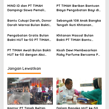
MIND ID dan PT TIMAH
PT TIMAH Berikan Bantuan
Dampingi Siswa Pemali
Biaya Pengobatan Bayi di
Kejar Kampus Impian
Pangkalpinang
Bantu Cukupi Darah, Donor
Sebanyak 108 Anak Bangka
Darah Warnai Bulan Bakti
Tengah Ikuti Khitanan
HUT ke-50 PT TIMAH di
Gratis Bulan Bakti HUT ke-
Bangka Tengah
50 PT TIMAH
Pengobatan Gratis Bulan
Khitanan Massal Bulan
Bakti HUT ke-50 PT TIMAH
Bakti PT TIMAH Bantu
Hadir di Sungailiat, Warga
Asmara Ringankan Biaya
Setempat dapat Berobat
Khitan Anak
PT TIMAH Awali Bulan Bakti
Kisah Dewi Membesarkan
Lebih Dekat
HUT ke-50 dengan Aksi
Rizky Parfume Bersama PT
Sosial untuk Ratusan
TIMAH
Warga Sungailiat
Jangan Lewatkan
Kantor PT Timah Beltim
Dalam Rangka HUT ke-50