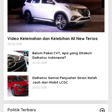
Video Kelemahan dan Kelebihan All New Terios
20/02/2018
Belum Pakai CVT, Apa yang Ditakuti
Daihatsu Indonesia?
20/02/2018
Daihatsu Santai Penjualan Sirion Kalah
Jauh dari Mobil LCGC
20/02/2018
R
A
Di
Politik Terbaru