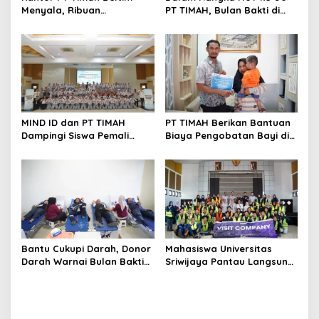
Menyala, Ribuan
PT TIMAH, Bulan Bakti di
Penambang Murka,
Jakarta Hadirkan Khitanan
Pemerintah Jangan Tutup
Massal, Donor Darah, dan
Mata
Layanan Kesehatan Gratis
MIND ID dan PT TIMAH
PT TIMAH Berikan Bantuan
Dampingi Siswa Pemali
Biaya Pengobatan Bayi di
Kejar Kampus Impian
Pangkalpinang
Bantu Cukupi Darah, Donor
Mahasiswa Universitas
Darah Warnai Bulan Bakti
Sriwijaya Pantau Langsung
HUT ke-50 PT TIMAH di
Proses Penambangan
Bangka Tengah
Timah di PT TIMAH