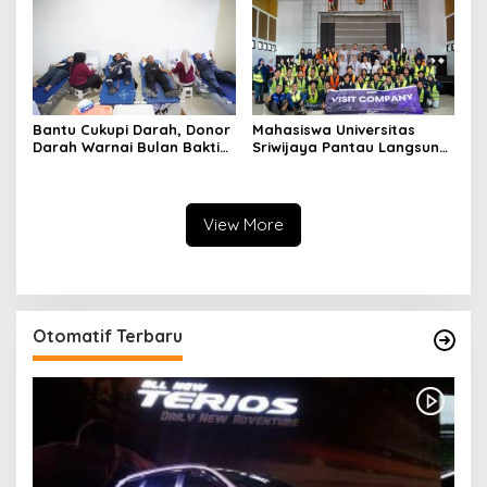
Bantu Cukupi Darah, Donor
Mahasiswa Universitas
Darah Warnai Bulan Bakti
Sriwijaya Pantau Langsung
HUT ke-50 PT TIMAH di
Proses Penambangan
Bangka Tengah
Timah di PT TIMAH
View More
Otomatif Terbaru