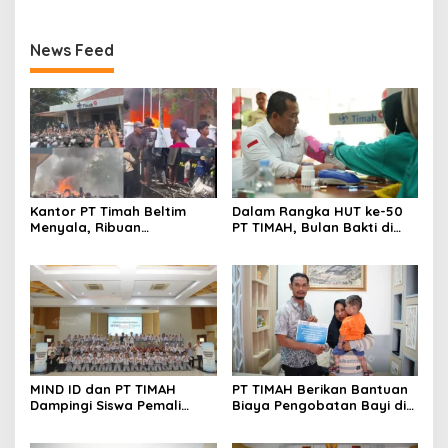
News Feed
Kantor PT Timah Beltim
Dalam Rangka HUT ke-50
Menyala, Ribuan
PT TIMAH, Bulan Bakti di
Penambang Murka,
Jakarta Hadirkan Khitanan
Pemerintah Jangan Tutup
Massal, Donor Darah, dan
Mata
Layanan Kesehatan Gratis
MIND ID dan PT TIMAH
PT TIMAH Berikan Bantuan
Dampingi Siswa Pemali
Biaya Pengobatan Bayi di
Kejar Kampus Impian
Pangkalpinang