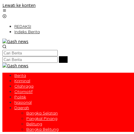
Lewati ke konten
REDAKSI
Indeks Berita
Berita
Kriminal
Olahraga
Otomotif
Politik
Nasional
Daerah
Bangka Selatan
Pangkal Pinang
Belitung
Bangka Belitung