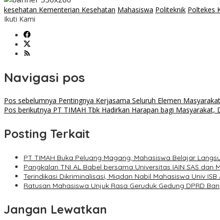
kesehatan Kementerian Kesehatan
Mahasiswa
Politeknik
Poltekes 
Ikuti Kami
Navigasi pos
Pos sebelumnya
Pentingnya Kerjasama Seluruh Elemen Masyarakat 
Pos berikutnya
PT TIMAH Tbk Hadirkan Harapan bagi Masyarakat, D
Posting Terkait
PT TIMAH Buka Peluang Magang, Mahasiswa Belajar Langs
Pangkalan TNI AL Babel bersama Universitas IAIN SAS dan
Terindikasi Dikriminalisasi, Miqdan Nabil Mahasiswa Univ ISB
Ratusan Mahasiswa Unjuk Rasa Geruduk Gedung DPRD Bang
Jangan Lewatkan