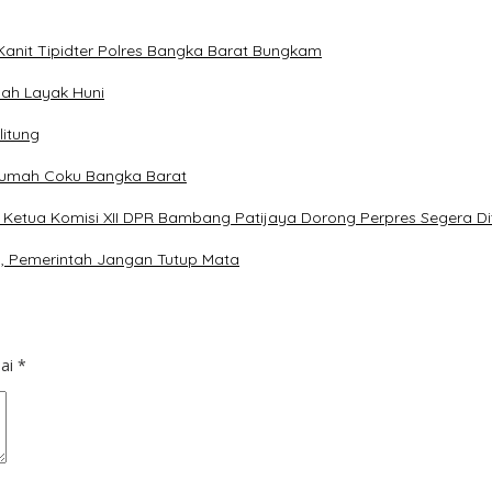
 Kanit Tipidter Polres Bangka Barat Bungkam
mah Layak Huni
litung
 Rumah Coku Bangka Barat
etua Komisi XII DPR Bambang Patijaya Dorong Perpres Segera Di
, Pemerintah Jangan Tutup Mata
dai
*