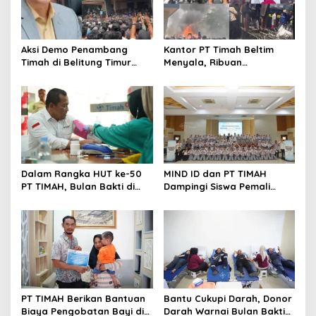
Aksi Demo Penambang
Kantor PT Timah Beltim
Timah di Belitung Timur
Menyala, Ribuan
Menggema, Ketua Komisi
Penambang Murka,
XII DPR Bambang Patijaya
Pemerintah Jangan Tutup
Dorong Perpres Segera
Mata
Diterbitkan
Dalam Rangka HUT ke-50
MIND ID dan PT TIMAH
PT TIMAH, Bulan Bakti di
Dampingi Siswa Pemali
Jakarta Hadirkan Khitanan
Kejar Kampus Impian
Massal, Donor Darah, dan
Layanan Kesehatan Gratis
PT TIMAH Berikan Bantuan
Bantu Cukupi Darah, Donor
Biaya Pengobatan Bayi di
Darah Warnai Bulan Bakti