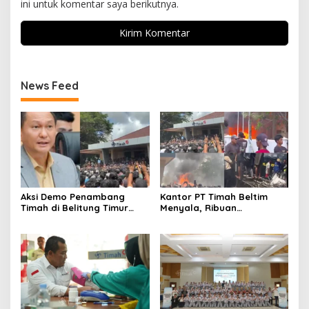
ini untuk komentar saya berikutnya.
News Feed
Aksi Demo Penambang
Kantor PT Timah Beltim
Timah di Belitung Timur
Menyala, Ribuan
Menggema, Ketua Komisi
Penambang Murka,
XII DPR Bambang Patijaya
Pemerintah Jangan Tutup
Dorong Perpres Segera
Mata
Diterbitkan