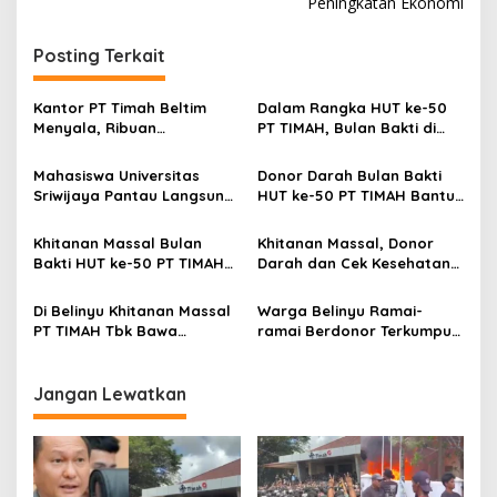
Peningkatan Ekonomi
Posting Terkait
Kantor PT Timah Beltim
Dalam Rangka HUT ke-50
Menyala, Ribuan
PT TIMAH, Bulan Bakti di
Penambang Murka,
Jakarta Hadirkan Khitanan
Pemerintah Jangan Tutup
Massal, Donor Darah, dan
Mahasiswa Universitas
Donor Darah Bulan Bakti
Mata
Layanan Kesehatan Gratis
Sriwijaya Pantau Langsung
HUT ke-50 PT TIMAH Bantu
Proses Penambangan
Jaga Stok PMI Bangka
Timah di PT TIMAH
Barat
Khitanan Massal Bulan
Khitanan Massal, Donor
Bakti HUT ke-50 PT TIMAH
Darah dan Cek Kesehatan
Disambut Antusias Warga
Gratis Warnai Bulan Bakti
Bangka Barat
HUT ke-50 PT TIMAH di
Di Belinyu Khitanan Massal
Warga Belinyu Ramai-
Bangka Tengah
PT TIMAH Tbk Bawa
ramai Berdonor Terkumpul
Kebahagiaan bagi
138 Kantong Darah Pada
Keluarga
Bulan Bakti HUT ke-50 PT
TIMAH
Jangan Lewatkan