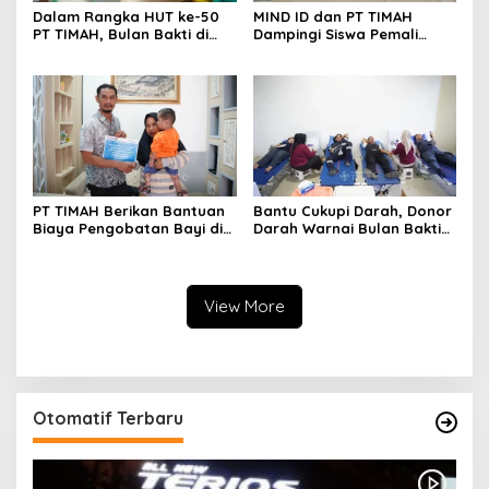
Dalam Rangka HUT ke-50
MIND ID dan PT TIMAH
PT TIMAH, Bulan Bakti di
Dampingi Siswa Pemali
Jakarta Hadirkan Khitanan
Kejar Kampus Impian
Massal, Donor Darah, dan
Layanan Kesehatan Gratis
PT TIMAH Berikan Bantuan
Bantu Cukupi Darah, Donor
Biaya Pengobatan Bayi di
Darah Warnai Bulan Bakti
Pangkalpinang
HUT ke-50 PT TIMAH di
Bangka Tengah
View More
Otomatif Terbaru