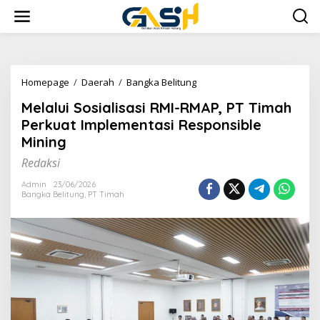
Lewati
ke
konten
Melalui
Homepage
/
Daerah
/
Bangka Belitung
Sosialisasi
Melalui Sosialisasi RMI-RMAP, PT Timah
RMI-
RMAP,
Perkuat Implementasi Responsible
PT
Mining
Timah
Perkuat
Redaksi
Implementasi
Responsible
Admin
23/06/2026
Bangka Belitung
,
PT Timah
Mining