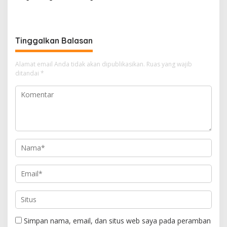
Pangkalpinang
HUT ke-50 PT TIMAH di
Bangka Tengah
Tinggalkan Balasan
Alamat email Anda tidak akan dipublikasikan.
Ruas yang wajib
ditandai
*
Simpan nama, email, dan situs web saya pada peramban