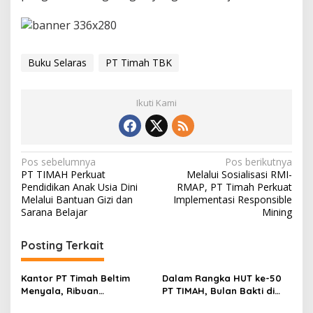
Buku Selaras
PT Timah TBK
Ikuti Kami
Navigasi
Pos sebelumnya
Pos berikutnya
PT TIMAH Perkuat
Melalui Sosialisasi RMI-
pos
Pendidikan Anak Usia Dini
RMAP, PT Timah Perkuat
Melalui Bantuan Gizi dan
Implementasi Responsible
Sarana Belajar
Mining
Posting Terkait
Kantor PT Timah Beltim
Dalam Rangka HUT ke-50
Menyala, Ribuan
PT TIMAH, Bulan Bakti di
Penambang Murka,
Jakarta Hadirkan Khitanan