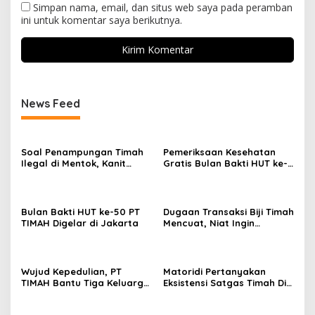
Simpan nama, email, dan situs web saya pada peramban
ini untuk komentar saya berikutnya.
News Feed
Soal Penampungan Timah
Pemeriksaan Kesehatan
Ilegal di Mentok, Kanit
Gratis Bulan Bakti HUT ke-
Tipidter Polres Bangka
50 PT TIMAH Disambut
Barat: Akan Kami Selidik
Antusias Warga Jakarta
Bulan Bakti HUT ke-50 PT
Dugaan Transaksi Biji Timah
TIMAH Digelar di Jakarta
Mencuat, Niat Ingin
konfirmasi Kanit Tipidter
Polres Bangka Barat
Bungkam
Wujud Kepedulian, PT
Matoridi Pertanyakan
TIMAH Bantu Tiga Keluarga
Eksistensi Satgas Timah Di
Miliki Rumah Layak Huni
Bangka Belitung