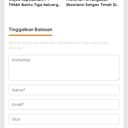
TIMAH Bantu Tiga Keluarga
Eksistensi Satgas Timah Di
Miliki Rumah Layak Huni
Bangka Belitung
Tinggalkan Balasan
Alamat email Anda tidak akan dipublikasikan.
Ruas yang wajib
ditandai
*