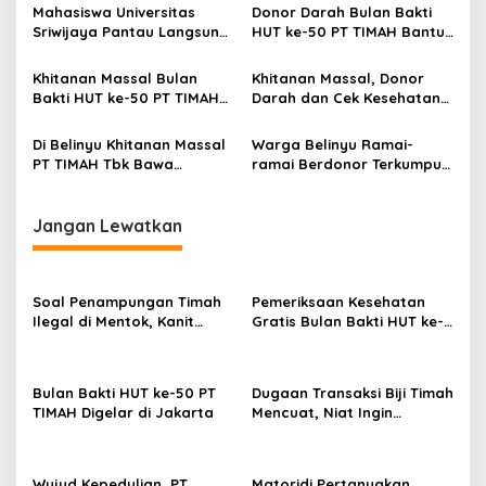
Pemerintah Jangan Tutup
Massal, Donor Darah, dan
Mahasiswa Universitas
Donor Darah Bulan Bakti
Mata
Layanan Kesehatan Gratis
Sriwijaya Pantau Langsung
HUT ke-50 PT TIMAH Bantu
Proses Penambangan
Jaga Stok PMI Bangka
Timah di PT TIMAH
Barat
Khitanan Massal Bulan
Khitanan Massal, Donor
Bakti HUT ke-50 PT TIMAH
Darah dan Cek Kesehatan
Disambut Antusias Warga
Gratis Warnai Bulan Bakti
Bangka Barat
HUT ke-50 PT TIMAH di
Di Belinyu Khitanan Massal
Warga Belinyu Ramai-
Bangka Tengah
PT TIMAH Tbk Bawa
ramai Berdonor Terkumpul
Kebahagiaan bagi
138 Kantong Darah Pada
Keluarga
Bulan Bakti HUT ke-50 PT
TIMAH
Jangan Lewatkan
Soal Penampungan Timah
Pemeriksaan Kesehatan
Ilegal di Mentok, Kanit
Gratis Bulan Bakti HUT ke-
Tipidter Polres Bangka
50 PT TIMAH Disambut
Barat: Akan Kami Selidik
Antusias Warga Jakarta
Bulan Bakti HUT ke-50 PT
Dugaan Transaksi Biji Timah
TIMAH Digelar di Jakarta
Mencuat, Niat Ingin
konfirmasi Kanit Tipidter
Polres Bangka Barat
Bungkam
Wujud Kepedulian, PT
Matoridi Pertanyakan