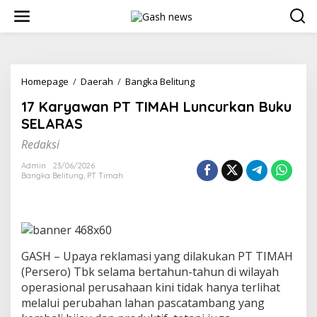
Lewati
ke
konten
17
Homepage
/
Daerah
/
Bangka Belitung
Karyawan
17 Karyawan PT TIMAH Luncurkan Buku
PT
TIMAH
SELARAS
Luncurkan
Redaksi
Buku
SELARAS
Admin
23/06/2026
Bangka Belitung
,
PT Timah
GASH – Upaya reklamasi yang dilakukan PT TIMAH
(Persero) Tbk selama bertahun-tahun di wilayah
operasional perusahaan kini tidak hanya terlihat
melalui perubahan lahan pascatambang yang