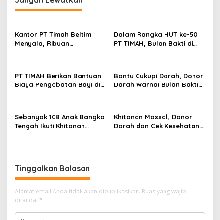
Jangan Lewatkan
Kantor PT Timah Beltim
Dalam Rangka HUT ke-50
Menyala, Ribuan
PT TIMAH, Bulan Bakti di
Penambang Murka,
Jakarta Hadirkan Khitanan
Pemerintah Jangan Tutup
Massal, Donor Darah, dan
Mata
Layanan Kesehatan Gratis
PT TIMAH Berikan Bantuan
Bantu Cukupi Darah, Donor
Biaya Pengobatan Bayi di
Darah Warnai Bulan Bakti
Pangkalpinang
HUT ke-50 PT TIMAH di
Bangka Tengah
Sebanyak 108 Anak Bangka
Khitanan Massal, Donor
Tengah Ikuti Khitanan
Darah dan Cek Kesehatan
Gratis Bulan Bakti HUT ke-
Gratis Warnai Bulan Bakti
50 PT TIMAH
HUT ke-50 PT TIMAH di
Bangka Tengah
Tinggalkan Balasan
Alamat email Anda tidak akan dipublikasikan.
Ruas yang wajib
ditandai
*