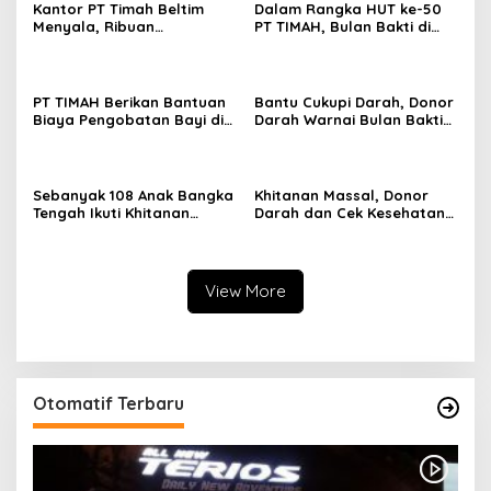
Kantor PT Timah Beltim
Dalam Rangka HUT ke-50
Menyala, Ribuan
PT TIMAH, Bulan Bakti di
Penambang Murka,
Jakarta Hadirkan Khitanan
Pemerintah Jangan Tutup
Massal, Donor Darah, dan
Mata
Layanan Kesehatan Gratis
PT TIMAH Berikan Bantuan
Bantu Cukupi Darah, Donor
Biaya Pengobatan Bayi di
Darah Warnai Bulan Bakti
Pangkalpinang
HUT ke-50 PT TIMAH di
Bangka Tengah
Sebanyak 108 Anak Bangka
Khitanan Massal, Donor
Tengah Ikuti Khitanan
Darah dan Cek Kesehatan
Gratis Bulan Bakti HUT ke-
Gratis Warnai Bulan Bakti
50 PT TIMAH
HUT ke-50 PT TIMAH di
Bangka Tengah
View More
Otomatif Terbaru