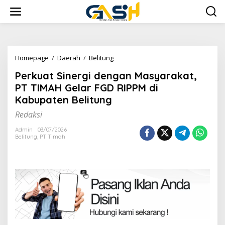
Lewati
ke
konten
Perkuat
Homepage
/
Daerah
/
Belitung
Sinergi
Perkuat Sinergi dengan Masyarakat,
dengan
Masyarakat,
PT TIMAH Gelar FGD RIPPM di
PT
Kabupaten Belitung
TIMAH
Gelar
Redaksi
FGD
RIPPM
Admin
03/07/2026
Belitung
,
PT Timah
di
Kabupaten
Belitung