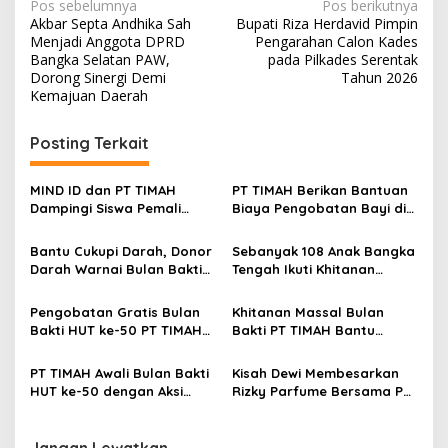
Navigasi
Pos sebelumnya
Pos berikutnya
Akbar Septa Andhika Sah
Bupati Riza Herdavid Pimpin
pos
Menjadi Anggota DPRD
Pengarahan Calon Kades
Bangka Selatan PAW,
pada Pilkades Serentak
Dorong Sinergi Demi
Tahun 2026
Kemajuan Daerah
Posting Terkait
MIND ID dan PT TIMAH
PT TIMAH Berikan Bantuan
Dampingi Siswa Pemali
Biaya Pengobatan Bayi di
Kejar Kampus Impian
Pangkalpinang
Bantu Cukupi Darah, Donor
Sebanyak 108 Anak Bangka
Darah Warnai Bulan Bakti
Tengah Ikuti Khitanan
HUT ke-50 PT TIMAH di
Gratis Bulan Bakti HUT ke-
Bangka Tengah
50 PT TIMAH
Pengobatan Gratis Bulan
Khitanan Massal Bulan
Bakti HUT ke-50 PT TIMAH
Bakti PT TIMAH Bantu
Hadir di Sungailiat, Warga
Asmara Ringankan Biaya
Setempat dapat Berobat
Khitan Anak
PT TIMAH Awali Bulan Bakti
Kisah Dewi Membesarkan
Lebih Dekat
HUT ke-50 dengan Aksi
Rizky Parfume Bersama PT
Sosial untuk Ratusan
TIMAH
Warga Sungailiat