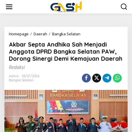
Lewati
ke
konten
Akbar
Homepage
/
Daerah
/
Bangka Selatan
Septa
Akbar Septa Andhika Sah Menjadi
Andhika
Sah
Anggota DPRD Bangka Selatan PAW,
Menjadi
Dorong Sinergi Demi Kemajuan Daerah
Anggota
DPRD
Redaksi
Bangka
Selatan
Admin
03/07/2026
Bangka Selatan
PAW,
Dorong
Sinergi
Demi
Kemajuan
Daerah