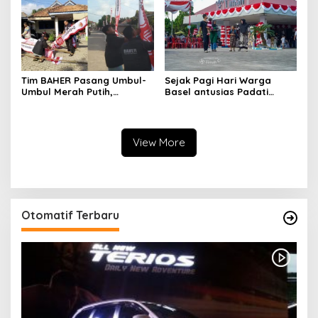
Kendaraan Bermotor
Tim BAHER Pasang Umbul-
Sejak Pagi Hari Warga
Umbul Merah Putih,
Basel antusias Padati
Kobarkan Semangat
Kantor Wasprod, Bulan
Kemerdekaan RI ke-81
Bakti HUT ke-50 PT TIMAH
Hadirkan Layanan
Kesehatan Gratis Hingga
View More
Khitanan Massal
Otomatif Terbaru