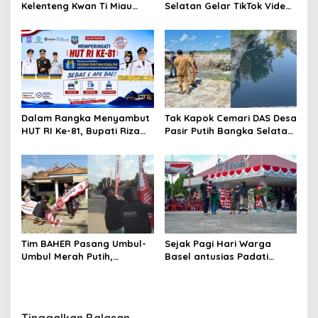
Kelenteng Kwan Ti Miau
Selatan Gelar TikTok Video
Kaposang Rayakan Hari
Competition 2026
Jadi, Acara Berlangsung
Meriah
Dalam Rangka Menyambut
Tak Kapok Cemari DAS Desa
HUT RI Ke-81, Bupati Riza
Pasir Putih Bangka Selatan,
Herdavid Ajak Masyarakat
Limbah Tambak Udang
Manfaatkan Program
diduga Jadi Biang Keladi
Pemutihan Pajak
Kendaraan Bermotor
Tim BAHER Pasang Umbul-
Sejak Pagi Hari Warga
Umbul Merah Putih,
Basel antusias Padati
Kobarkan Semangat
Kantor Wasprod, Bulan
Kemerdekaan RI ke-81
Bakti HUT ke-50 PT TIMAH
Hadirkan Layanan
Kesehatan Gratis Hingga
Tinggalkan Balasan