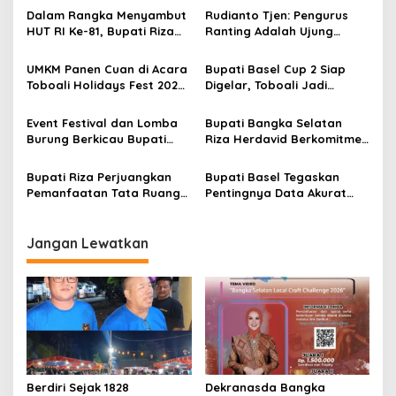
Dalam Rangka Menyambut
Rudianto Tjen: Pengurus
HUT RI Ke-81, Bupati Riza
Ranting Adalah Ujung
Herdavid Ajak Masyarakat
Tombak PDI Perjuangan
Manfaatkan Program
Mendengar Suara Rakyat
UMKM Panen Cuan di Acara
Bupati Basel Cup 2 Siap
Pemutihan Pajak
Toboali Holidays Fest 2026,
Digelar, Toboali Jadi
Kendaraan Bermotor
Penampilan Babang
Magnet Ribuan Kicau Mania
Tamvan Sukses Hipnotis
Event Festival dan Lomba
Bupati Bangka Selatan
Ribuan Penonton
Burung Berkicau Bupati
Riza Herdavid Berkomitmen
Basel Cup 2 Kembali
Majukan Dunia Pendidikan
Digelar.
Di Daerah
Bupati Riza Perjuangkan
Bupati Basel Tegaskan
Pemanfaatan Tata Ruang
Pentingnya Data Akurat
Basel untuk Kepentingan
untuk Pembangunan
Ekonomi Masyarakat
Jangan Lewatkan
Berdiri Sejak 1828
Dekranasda Bangka