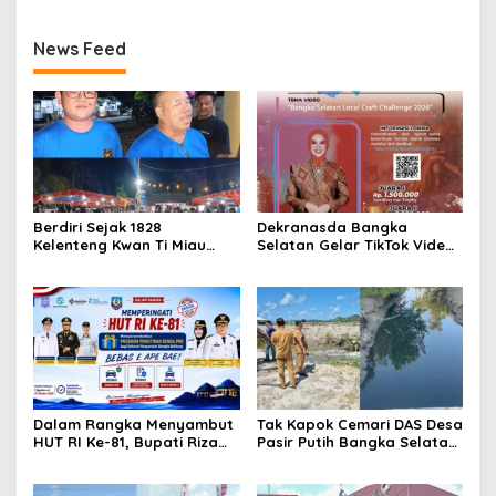
News Feed
Berdiri Sejak 1828
Dekranasda Bangka
Kelenteng Kwan Ti Miau
Selatan Gelar TikTok Video
Kaposang Rayakan Hari
Competition 2026
Jadi, Acara Berlangsung
Meriah
Dalam Rangka Menyambut
Tak Kapok Cemari DAS Desa
HUT RI Ke-81, Bupati Riza
Pasir Putih Bangka Selatan,
Herdavid Ajak Masyarakat
Limbah Tambak Udang
Manfaatkan Program
diduga Jadi Biang Keladi
Pemutihan Pajak