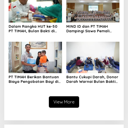
Dalam Rangka HUT ke-50
MIND ID dan PT TIMAH
PT TIMAH, Bulan Bakti di
Dampingi Siswa Pemali
Jakarta Hadirkan Khitanan
Kejar Kampus Impian
Massal, Donor Darah, dan
Layanan Kesehatan Gratis
PT TIMAH Berikan Bantuan
Bantu Cukupi Darah, Donor
Biaya Pengobatan Bayi di
Darah Warnai Bulan Bakti
Pangkalpinang
HUT ke-50 PT TIMAH di
Bangka Tengah
View More