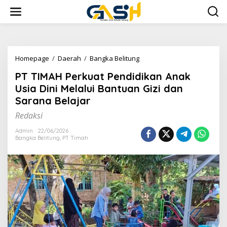
Lewati
ke
konten
PT
Homepage
/
Daerah
/
Bangka Belitung
TIMAH
PT TIMAH Perkuat Pendidikan Anak
Perkuat
Pendidikan
Usia Dini Melalui Bantuan Gizi dan
Anak
Sarana Belajar
Usia
Dini
Redaksi
Melalui
Bantuan
Admin
22/06/2026
Bangka Belitung
,
PT Timah
Gizi
dan
Sarana
Belajar