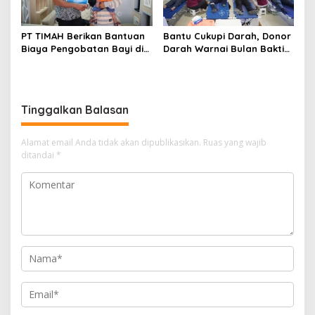
PT TIMAH Berikan Bantuan
Bantu Cukupi Darah, Donor
Biaya Pengobatan Bayi di
Darah Warnai Bulan Bakti
Pangkalpinang
HUT ke-50 PT TIMAH di
Bangka Tengah
Tinggalkan Balasan
Alamat email Anda tidak akan dipublikasikan.
Ruas yang wajib
ditandai
*