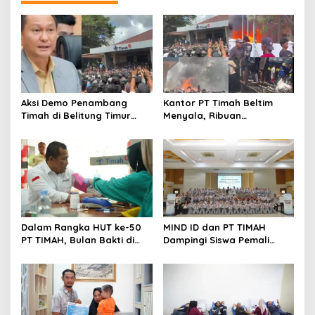
Aksi Demo Penambang
Kantor PT Timah Beltim
Timah di Belitung Timur
Menyala, Ribuan
Menggema, Ketua Komisi
Penambang Murka,
XII DPR Bambang Patijaya
Pemerintah Jangan Tutup
Dorong Perpres Segera
Mata
Diterbitkan
Dalam Rangka HUT ke-50
MIND ID dan PT TIMAH
PT TIMAH, Bulan Bakti di
Dampingi Siswa Pemali
Jakarta Hadirkan Khitanan
Kejar Kampus Impian
Massal, Donor Darah, dan
Layanan Kesehatan Gratis