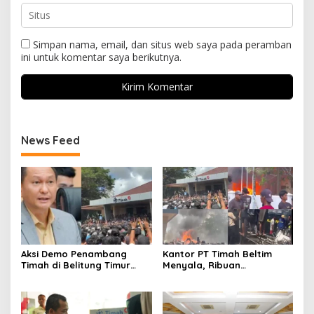
Simpan nama, email, dan situs web saya pada peramban
ini untuk komentar saya berikutnya.
News Feed
Aksi Demo Penambang
Kantor PT Timah Beltim
Timah di Belitung Timur
Menyala, Ribuan
Menggema, Ketua Komisi
Penambang Murka,
XII DPR Bambang Patijaya
Pemerintah Jangan Tutup
Dorong Perpres Segera
Mata
Diterbitkan