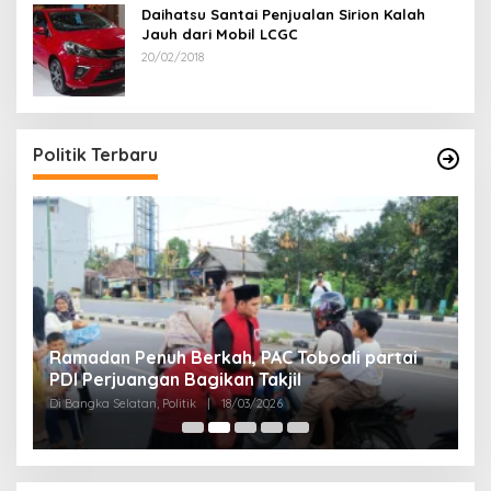
Daihatsu Santai Penjualan Sirion Kalah
Jauh dari Mobil LCGC
20/02/2018
Politik Terbaru
Ramadan Penuh Berkah, PAC Toboali partai
R
PDI Perjuangan Bagikan Takjil
A
Di Bangka Selatan, Politik
|
18/03/2026
Di