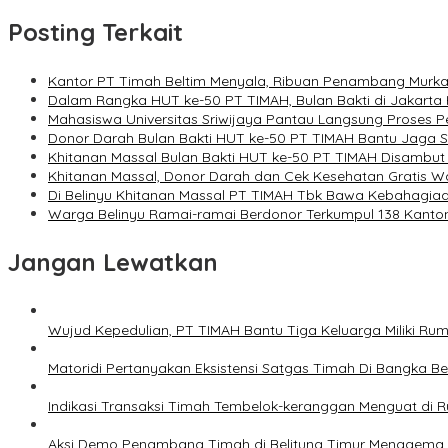
Posting Terkait
Kantor PT Timah Beltim Menyala, Ribuan Penambang Murka
Dalam Rangka HUT ke-50 PT TIMAH, Bulan Bakti di Jakarta 
Mahasiswa Universitas Sriwijaya Pantau Langsung Proses
Donor Darah Bulan Bakti HUT ke-50 PT TIMAH Bantu Jaga S
Khitanan Massal Bulan Bakti HUT ke-50 PT TIMAH Disambut
Khitanan Massal, Donor Darah dan Cek Kesehatan Gratis W
Di Belinyu Khitanan Massal PT TIMAH Tbk Bawa Kebahagiaa
Warga Belinyu Ramai-ramai Berdonor Terkumpul 138 Kanto
Jangan Lewatkan
Wujud Kepedulian, PT TIMAH Bantu Tiga Keluarga Miliki Ru
Matoridi Pertanyakan Eksistensi Satgas Timah Di Bangka Be
Indikasi Transaksi Timah Tembelok-keranggan Menguat di
Aksi Demo Penambang Timah di Belitung Timur Menggema, K