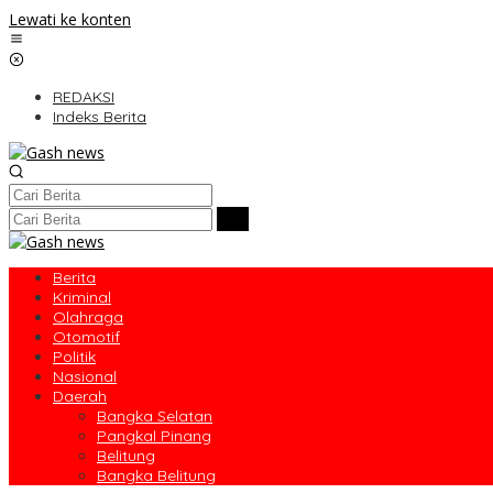
Lewati ke konten
REDAKSI
Indeks Berita
Berita
Kriminal
Olahraga
Otomotif
Politik
Nasional
Daerah
Bangka Selatan
Pangkal Pinang
Belitung
Bangka Belitung