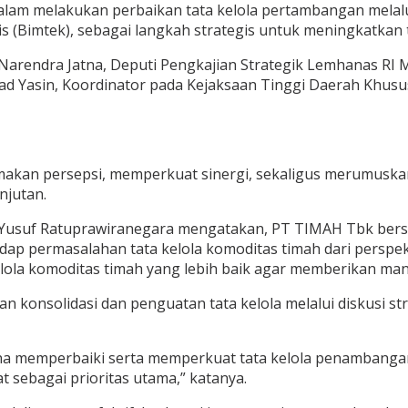
m melakukan perbaikan tata kelola pertambangan melalu
(Bimtek), sebagai langkah strategis untuk meningkatkan t
Narendra Jatna, Deputi Pengkajian Strategik Lemhanas RI
asin, Koordinator pada Kejaksaan Tinggi Daerah Khusus Ja
amakan persepsi, memperkuat sinergi, sekaligus merumusk
njutan.
usuf Ratuprawiranegara mengatakan, PT TIMAH Tbk bersa
 permasalahan tata kelola komoditas timah dari perspekt
ola komoditas timah yang lebih baik agar memberikan manf
 konsolidasi dan penguatan tata kelola melalui diskusi s
una memperbaiki serta memperkuat tata kelola penambangan
 sebagai prioritas utama,” katanya.