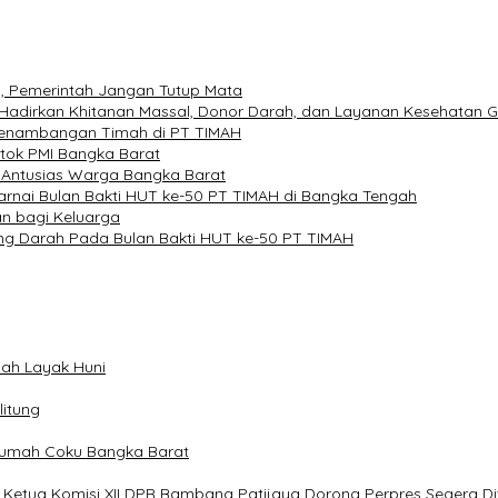
, Pemerintah Jangan Tutup Mata
Hadirkan Khitanan Massal, Donor Darah, dan Layanan Kesehatan G
 Penambangan Timah di PT TIMAH
tok PMI Bangka Barat
 Antusias Warga Bangka Barat
arnai Bulan Bakti HUT ke-50 PT TIMAH di Bangka Tengah
n bagi Keluarga
ng Darah Pada Bulan Bakti HUT ke-50 PT TIMAH
mah Layak Huni
litung
 Rumah Coku Bangka Barat
etua Komisi XII DPR Bambang Patijaya Dorong Perpres Segera Di