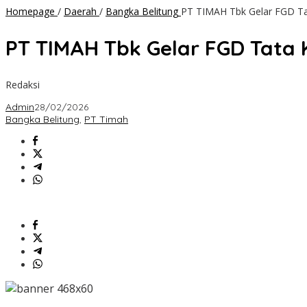
Homepage
/
Daerah
/
Bangka Belitung
PT TIMAH Tbk Gelar FGD Ta
PT TIMAH Tbk Gelar FGD Tata
Redaksi
Admin
28/02/2026
Bangka Belitung
,
PT Timah