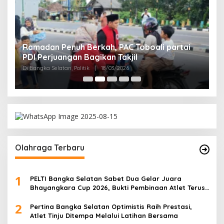
Ramadan Penuh Berkah, PAC Toboali partai
R
PDI Perjuangan Bagikan Takjil
A
Di Bangka Selatan, Politik
|
18/03/2026
Di
Olahraga Terbaru
1
PELTI Bangka Selatan Sabet Dua Gelar Juara
Bhayangkara Cup 2026, Bukti Pembinaan Atlet Terus
Berbuah Prestasi
2
Pertina Bangka Selatan Optimistis Raih Prestasi,
Atlet Tinju Ditempa Melalui Latihan Bersama