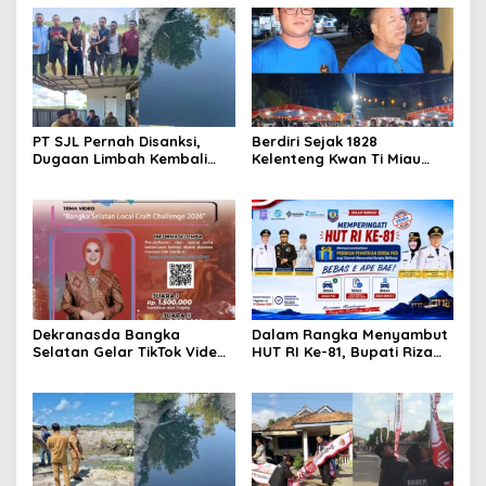
PT SJL Pernah Disanksi,
Berdiri Sejak 1828
Dugaan Limbah Kembali
Kelenteng Kwan Ti Miau
Mengemuka, DLH Basel Kini
Kaposang Rayakan Hari
Tak Mau Buru-buru
Jadi, Acara Berlangsung
Menyimpulkan Adanya
Meriah
Pencemaran
Dekranasda Bangka
Dalam Rangka Menyambut
Selatan Gelar TikTok Video
HUT RI Ke-81, Bupati Riza
Competition 2026
Herdavid Ajak Masyarakat
Manfaatkan Program
Pemutihan Pajak
Kendaraan Bermotor