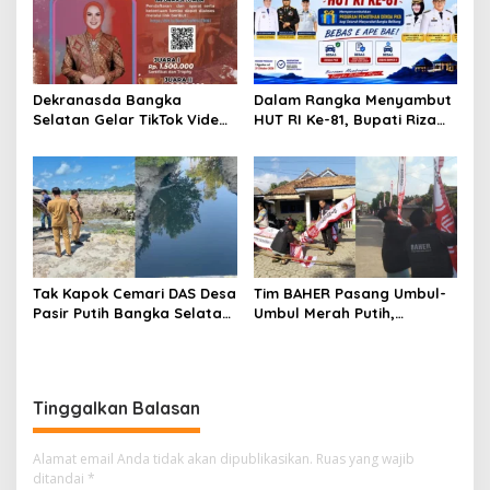
Pencemaran
Dekranasda Bangka
Dalam Rangka Menyambut
Selatan Gelar TikTok Video
HUT RI Ke-81, Bupati Riza
Competition 2026
Herdavid Ajak Masyarakat
Manfaatkan Program
Pemutihan Pajak
Kendaraan Bermotor
Tak Kapok Cemari DAS Desa
Tim BAHER Pasang Umbul-
Pasir Putih Bangka Selatan,
Umbul Merah Putih,
Limbah Tambak Udang
Kobarkan Semangat
diduga Jadi Biang Keladi
Kemerdekaan RI ke-81
Tinggalkan Balasan
Alamat email Anda tidak akan dipublikasikan.
Ruas yang wajib
ditandai
*