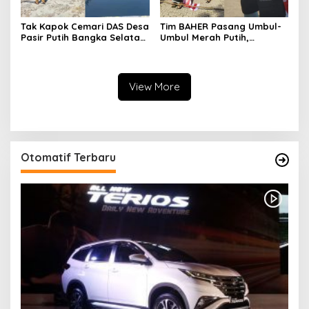
Tak Kapok Cemari DAS Desa
Tim BAHER Pasang Umbul-
Pasir Putih Bangka Selatan,
Umbul Merah Putih,
Limbah Tambak Udang
Kobarkan Semangat
diduga Jadi Biang Keladi
Kemerdekaan RI ke-81
View More
Otomatif Terbaru