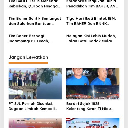
Tim BAHER Terus Menebar
Kolaborasi Majukan Dunia
Kebaikan, Qurban Hingga
Pendidikan Tim BAHER, ANC,
Santunan Jadi Bukti
UT Salut Toboali dan PT
Kepedulian untuk
TIMAH Cetak Prestasi
Tim Baher Suntik Semangat
Tiga Hari Ikuti Bimtek IBM,
Masyarakat
Membanggakan
dan Salurkan Bantuan
Tim BAHER Dan BNNK
untuk Pramuka Basel
Tegaskan Komitmen
Menuju Jamnas 2026
Perangi Narkoba
Tim Baher Berbagi
Nelayan Kini Lebih Mudah,
Didampingi PT Timah,
Jalan Batu Kodok Mulai
Kembali Sentuh Lansia
Dibenahi Bersama Tim
Sakit Menahun di Pesisir
BAHER
Toboali
Jangan Lewatkan
PT SJL Pernah Disanksi,
Berdiri Sejak 1828
Dugaan Limbah Kembali
Kelenteng Kwan Ti Miau
Mengemuka, DLH Basel Kini
Kaposang Rayakan Hari
Tak Mau Buru-buru
Jadi, Acara Berlangsung
Menyimpulkan Adanya
Meriah