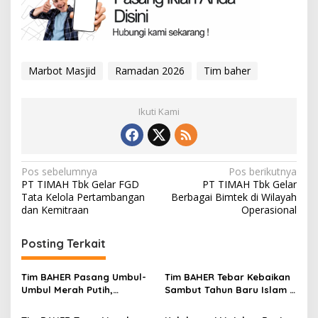
Marbot Masjid
Ramadan 2026
Tim baher
Ikuti Kami
Navigasi
Pos sebelumnya
Pos berikutnya
PT TIMAH Tbk Gelar FGD
PT TIMAH Tbk Gelar
pos
Tata Kelola Pertambangan
Berbagai Bimtek di Wilayah
dan Kemitraan
Operasional
Posting Terkait
Tim BAHER Pasang Umbul-
Tim BAHER Tebar Kebaikan
Umbul Merah Putih,
Sambut Tahun Baru Islam 1
Kobarkan Semangat
Muharam 1448 H
Kemerdekaan RI ke-81