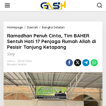
Lewati
ke
konten
Ramadhan
Homepage
/
Daerah
/
Bangka Selatan
Penuh
Ramadhan Penuh Cinta, Tim BAHER
Cinta,
Tim
Sentuh Hati 17 Penjaga Rumah Allah di
BAHER
Pesisir Tanjung Ketapang
Sentuh
Hati
Sony
17
Penjaga
Admin
28/02/2026
Bangka Selatan
Rumah
Allah
di
Pesisir
Tanjung
Ketapang