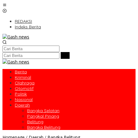
Lewati
ke
konten
REDAKSI
Indeks Berita
Berita
Kriminal
Olahraga
Otomotif
Politik
Nasional
Daerah
Bangka Selatan
Pangkal Pinang
Belitung
Bangka Belitung
PT
Homepage
/
Daerah
/
Bangka Belitung