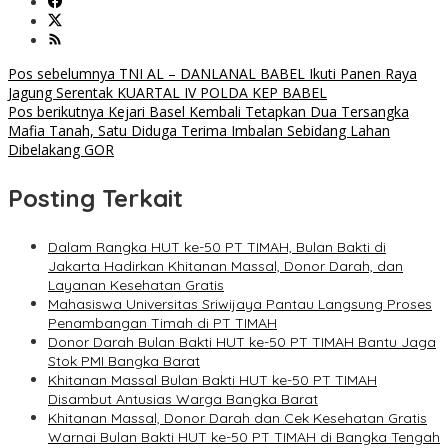
Navigasi
Pos sebelumnya
TNI AL – DANLANAL BABEL Ikuti Panen Raya
Jagung Serentak KUARTAL IV POLDA KEP BABEL
pos
Pos berikutnya
Kejari Basel Kembali Tetapkan Dua Tersangka
Mafia Tanah, Satu Diduga Terima Imbalan Sebidang Lahan
Dibelakang GOR
Posting Terkait
Dalam Rangka HUT ke-50 PT TIMAH, Bulan Bakti di
Jakarta Hadirkan Khitanan Massal, Donor Darah, dan
Layanan Kesehatan Gratis
Mahasiswa Universitas Sriwijaya Pantau Langsung Proses
Penambangan Timah di PT TIMAH
Donor Darah Bulan Bakti HUT ke-50 PT TIMAH Bantu Jaga
Stok PMI Bangka Barat
Khitanan Massal Bulan Bakti HUT ke-50 PT TIMAH
Disambut Antusias Warga Bangka Barat
Khitanan Massal, Donor Darah dan Cek Kesehatan Gratis
Warnai Bulan Bakti HUT ke-50 PT TIMAH di Bangka Tengah