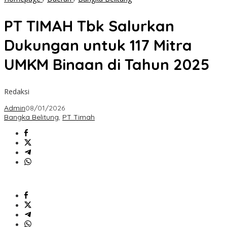
TIMAH
Tbk
PT TIMAH Tbk Salurkan
Salurkan
Dukungan
Dukungan untuk 117 Mitra
untuk
117
UMKM Binaan di Tahun 2025
Mitra
UMKM
Binaan
Redaksi
di
Tahun
Admin
08/01/2026
2025
Bangka Belitung
,
PT Timah