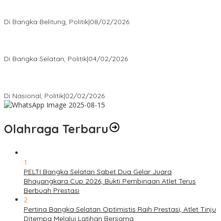
Rudianto Tjen Dorong Seluruh Struktur Partai Aktif Turun ke
Rakyat
Di Bangka Belitung, Politik
|
08/02/2026
Nursito Tancap Gas Siap Pimpin KNPI Bangka Selatan: Pemuda
Bukan Penonton
Di Bangka Selatan, Politik
|
04/02/2026
Matoridi Tegaskan Polri Pilar Strategis Bangsa Wacana di
Bawah Kementerian Dinilai Salah Arah
Di Nasional, Politik
|
02/02/2026
Olahraga Terbaru
1
PELTI Bangka Selatan Sabet Dua Gelar Juara
Bhayangkara Cup 2026, Bukti Pembinaan Atlet Terus
Berbuah Prestasi
2
Pertina Bangka Selatan Optimistis Raih Prestasi, Atlet Tinju
Ditempa Melalui Latihan Bersama