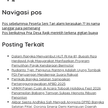
Navigasi pos
Pos sebelumnya
Peserta Seni Tari alami kerasukan ?? Ini nama
sanggar para pemenang
Pos berikutnya
Pria Desa Rajik merintih terkena gigitan buaya
Posting Terkait
Dalam Rangka Menyambut HUT RI Ke-81, Bupati Riza
Herdavid Ajak Masyarakat Manfaatkan Program
Pemutihan Pajak Kendaraan Bermotor
Rudianto Tjen: Pengurus Ranting Adalah Ujung Tombak
PDI Perjuangan Mendengar Suara Rakyat
Pemkab Bangka Selatan Sampaikan
Pertanggungjawaban APBD 2025
UMKM Panen Cuan di Acara Toboali Holidays Fest 2026,
Penampilan Babang Tamvan Sukses Hipnotis Ribuan
Penonton
Akbar Septa Andhika Sah Menjadi Anggota DPRD Bangka
Selatan PAW, Dorong Sinergi Demi Kemajuan Daerah