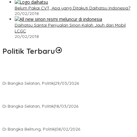
Belum Pakai CVT, Apa yang Ditakuti Daihatsu Indonesia?
20/02/2018
Daihatsu Santai Penjualan Sirion Kalah Jauh dari Mobil
LCGC
20/02/2018
Politik Terbaru
Terpilih di Musda VI, Rina Tarol Bawa Misi Besar Bangkitkan
Golkar Bangka Selatan
Di Bangka Selatan, Politik
|
29/03/2026
Ramadan Penuh Berkah, PAC Toboali partai PDI Perjuangan
Bagikan Takjil
Di Bangka Selatan, Politik
|
18/03/2026
Rudianto Tjen Dorong Seluruh Struktur Partai Aktif Turun ke
Rakyat
Di Bangka Belitung, Politik
|
08/02/2026