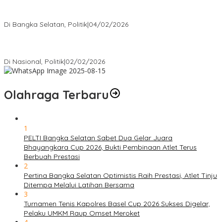
Nursito Tancap Gas Siap Pimpin KNPI Bangka Selatan: Pemuda
Bukan Penonton
Di Bangka Selatan, Politik
|
04/02/2026
Matoridi Tegaskan Polri Pilar Strategis Bangsa Wacana di
Bawah Kementerian Dinilai Salah Arah
Di Nasional, Politik
|
02/02/2026
Olahraga Terbaru
1
PELTI Bangka Selatan Sabet Dua Gelar Juara
Bhayangkara Cup 2026, Bukti Pembinaan Atlet Terus
Berbuah Prestasi
2
Pertina Bangka Selatan Optimistis Raih Prestasi, Atlet Tinju
Ditempa Melalui Latihan Bersama
3
Turnamen Tenis Kapolres Basel Cup 2026 Sukses Digelar,
Pelaku UMKM Raup Omset Meroket