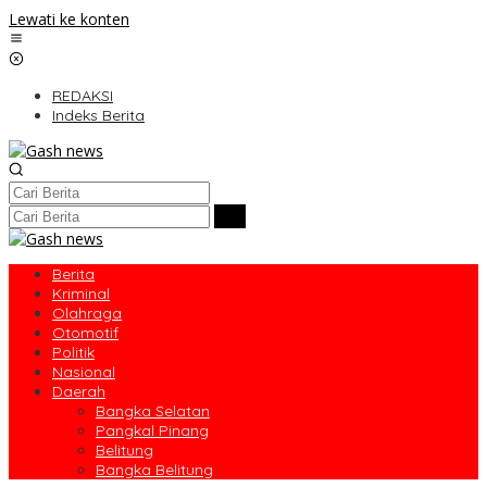
Lewati ke konten
REDAKSI
Indeks Berita
Berita
Kriminal
Olahraga
Otomotif
Politik
Nasional
Daerah
Bangka Selatan
Pangkal Pinang
Belitung
Bangka Belitung