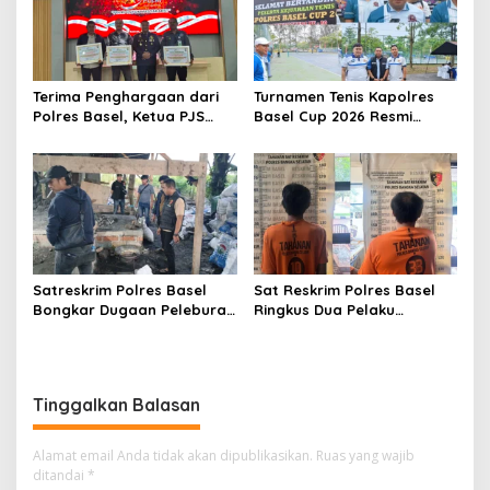
Terima Penghargaan dari
Turnamen Tenis Kapolres
Polres Basel, Ketua PJS
Basel Cup 2026 Resmi
Bangka Selatan Dani
Dibuka, Siap Cetak Juara
Samjaya: Ini Amanah untuk
Baru
Menjaga Marwah Pers
Satreskrim Polres Basel
Sat Reskrim Polres Basel
Bongkar Dugaan Peleburan
Ringkus Dua Pelaku
Timah Balok Ilegal di Desa
Pencurian di Klinik Pratama
Tukak
Bakti Timah Toboali
Tinggalkan Balasan
Alamat email Anda tidak akan dipublikasikan.
Ruas yang wajib
ditandai
*