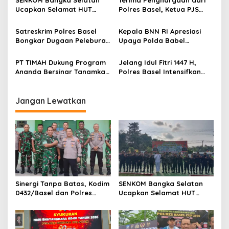
Himpang Lime Toboali
Ucapkan Selamat HUT
Polres Basel, Ketua PJS
Bhayangkara ke-80
Bangka Selatan Dani
Samjaya: Ini Amanah untuk
Satreskrim Polres Basel
Kepala BNN RI Apresiasi
Menjaga Marwah Pers
Bongkar Dugaan Peleburan
Upaya Polda Babel
Timah Balok Ilegal di Desa
Berantas Peredaran
Tukak
Narkoba
PT TIMAH Dukung Program
Jelang Idul Fitri 1447 H,
Ananda Bersinar Tanamkan
Polres Basel Intensifkan
Edukasi Anti Narkoba Sejak
Patroli KRYD
Dini
Jangan Lewatkan
‎Sinergi Tanpa Batas, Kodim
SENKOM Bangka Selatan
0432/Basel dan Polres
Ucapkan Selamat HUT
Bangka Selatan Gelar
Bhayangkara ke-80
Silaturahmi