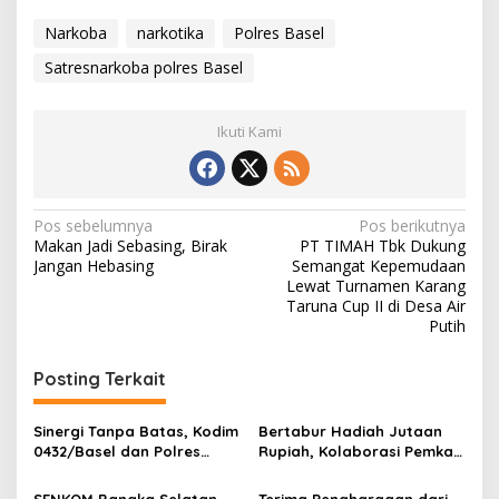
Narkoba
narkotika
Polres Basel
Satresnarkoba polres Basel
Ikuti Kami
Navigasi
Pos sebelumnya
Pos berikutnya
Makan Jadi Sebasing, Birak
PT TIMAH Tbk Dukung
pos
Jangan Hebasing
Semangat Kepemudaan
Lewat Turnamen Karang
Taruna Cup II di Desa Air
Putih
Posting Terkait
‎Sinergi Tanpa Batas, Kodim
Bertabur Hadiah Jutaan
0432/Basel dan Polres
Rupiah, Kolaborasi Pemkab
Bangka Selatan Gelar
Basel, Polres Basel dan
Silaturahmi
TVRI Babel Gelar Nobar Di
SENKOM Bangka Selatan
Terima Penghargaan dari