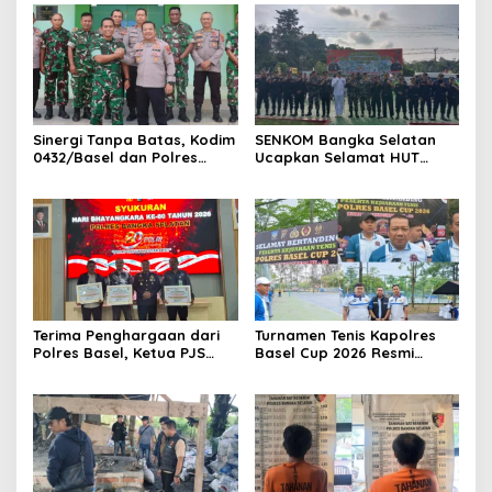
‎Sinergi Tanpa Batas, Kodim
SENKOM Bangka Selatan
0432/Basel dan Polres
Ucapkan Selamat HUT
Bangka Selatan Gelar
Bhayangkara ke-80
Silaturahmi
Terima Penghargaan dari
Turnamen Tenis Kapolres
Polres Basel, Ketua PJS
Basel Cup 2026 Resmi
Bangka Selatan Dani
Dibuka, Siap Cetak Juara
Samjaya: Ini Amanah untuk
Baru
Menjaga Marwah Pers