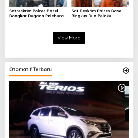
Satreskrim Polres Basel
Sat Reskrim Polres Basel
Bongkar Dugaan Peleburan
Ringkus Dua Pelaku
Timah Balok Ilegal di Desa
Pencurian di Klinik Pratama
Tukak
Bakti Timah Toboali
View More
Otomatif Terbaru