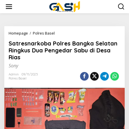
Lewati
ke
konten
Satresnarkoba
Homepage
/
Polres Basel
Polres
Satresnarkoba Polres Bangka Selatan
Bangka
Selatan
Ringkus Dua Pengedar Sabu di Desa
Ringkus
Rias
Dua
Pengedar
Sony
Sabu
di
Admin
09/11/2025
Polres Basel
Desa
Rias