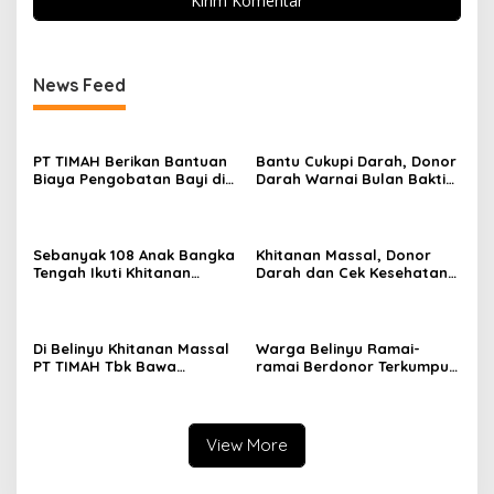
News Feed
PT TIMAH Berikan Bantuan
Bantu Cukupi Darah, Donor
Biaya Pengobatan Bayi di
Darah Warnai Bulan Bakti
Pangkalpinang
HUT ke-50 PT TIMAH di
Bangka Tengah
Sebanyak 108 Anak Bangka
Khitanan Massal, Donor
Tengah Ikuti Khitanan
Darah dan Cek Kesehatan
Gratis Bulan Bakti HUT ke-
Gratis Warnai Bulan Bakti
50 PT TIMAH
HUT ke-50 PT TIMAH di
Bangka Tengah
Di Belinyu Khitanan Massal
Warga Belinyu Ramai-
PT TIMAH Tbk Bawa
ramai Berdonor Terkumpul
Kebahagiaan bagi
138 Kantong Darah Pada
Keluarga
Bulan Bakti HUT ke-50 PT
TIMAH
View More