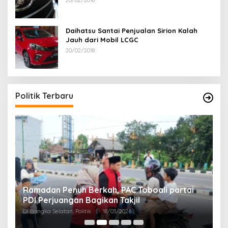
20/02/2018
Daihatsu Santai Penjualan Sirion Kalah
Jauh dari Mobil LCGC
20/02/2018
Politik Terbaru
Ramadan Penuh Berkah, PAC Toboali partai
R
PDI Perjuangan Bagikan Takjil
A
Di Bangka Selatan, Politik
|
18/03/2026
Di