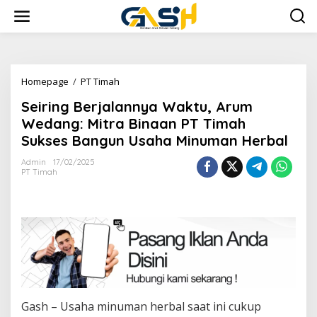
Lewati
ke
konten
Seiring
Homepage
/
PT Timah
Berjalannya
Seiring Berjalannya Waktu, Arum
Waktu,
Arum
Wedang: Mitra Binaan PT Timah
Wedang:
Sukses Bangun Usaha Minuman Herbal
Mitra
Binaan
Admin
17/02/2025
PT
PT Timah
Timah
Sukses
Bangun
Usaha
Minuman
Herbal
Gash – Usaha minuman herbal saat ini cukup