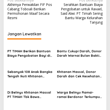
Navigasi
Pos sebelumnya
Pos berikutnya
Akhirnya Perwakilan FIF Pos
Serahkan Bantuan Biaya
pos
Cabang Toboali Berikan
Pengobatan untuk Ravael,
Permohonan Maaf Secara
Said Alwi: PT Timah Sering
Resmi
Bantu Warga Kelurahan
Tanjung
Jangan Lewatkan
PT TIMAH Berikan Bantuan
Bantu Cukupi Darah, Donor
Biaya Pengobatan Bayi di
Darah Warnai Bulan Bakti
Pangkalpinang
HUT ke-50 PT TIMAH di
Bangka Tengah
Sebanyak 108 Anak Bangka
Khitanan Massal, Donor
Tengah Ikuti Khitanan
Darah dan Cek Kesehatan
Gratis Bulan Bakti HUT ke-
Gratis Warnai Bulan Bakti
50 PT TIMAH
HUT ke-50 PT TIMAH di
Bangka Tengah
Di Belinyu Khitanan Massal
Warga Belinyu Ramai-
PT TIMAH Tbk Bawa
ramai Berdonor Terkumpul
Kebahagiaan bagi
138 Kantong Darah Pada
Keluarga
Bulan Bakti HUT ke-50 PT