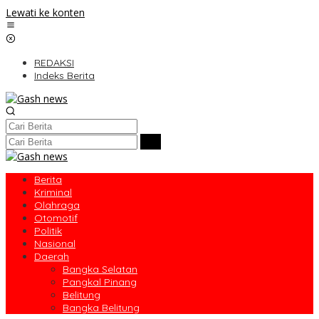
Lewati ke konten
REDAKSI
Indeks Berita
Berita
Kriminal
Olahraga
Otomotif
Politik
Nasional
Daerah
Bangka Selatan
Pangkal Pinang
Belitung
Bangka Belitung