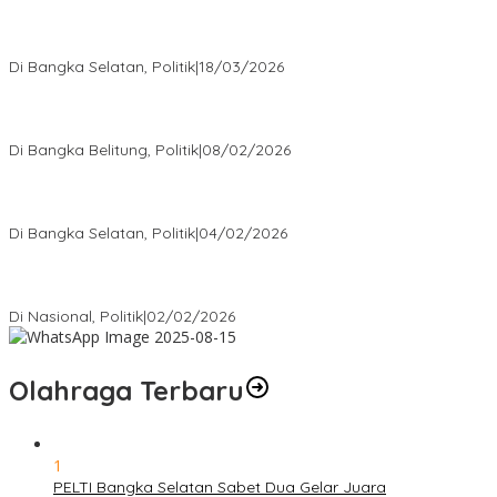
Ramadan Penuh Berkah, PAC Toboali partai PDI Perjuangan
Bagikan Takjil
Di Bangka Selatan, Politik
|
18/03/2026
Rudianto Tjen Dorong Seluruh Struktur Partai Aktif Turun ke
Rakyat
Di Bangka Belitung, Politik
|
08/02/2026
Nursito Tancap Gas Siap Pimpin KNPI Bangka Selatan: Pemuda
Bukan Penonton
Di Bangka Selatan, Politik
|
04/02/2026
Matoridi Tegaskan Polri Pilar Strategis Bangsa Wacana di
Bawah Kementerian Dinilai Salah Arah
Di Nasional, Politik
|
02/02/2026
Olahraga Terbaru
1
PELTI Bangka Selatan Sabet Dua Gelar Juara