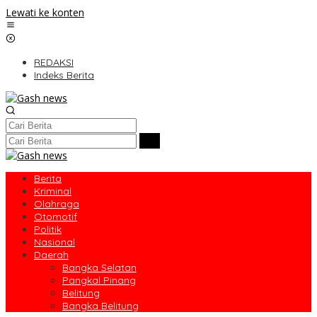
Lewati ke konten
REDAKSI
Indeks Berita
Berita
Kriminal
Olahraga
Otomotif
Politik
Nasional
Daerah
Bangka Selatan
Pangkal Pinang
Belitung
Bangka Belitung