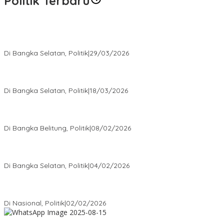
Politik Terbaru
Terpilih di Musda VI, Rina Tarol Bawa Misi Besar Bangkitkan
Golkar Bangka Selatan
Di Bangka Selatan, Politik
|
29/03/2026
Ramadan Penuh Berkah, PAC Toboali partai PDI Perjuangan
Bagikan Takjil
Di Bangka Selatan, Politik
|
18/03/2026
Rudianto Tjen Dorong Seluruh Struktur Partai Aktif Turun ke
Rakyat
Di Bangka Belitung, Politik
|
08/02/2026
Nursito Tancap Gas Siap Pimpin KNPI Bangka Selatan: Pemuda
Bukan Penonton
Di Bangka Selatan, Politik
|
04/02/2026
Matoridi Tegaskan Polri Pilar Strategis Bangsa Wacana di
Bawah Kementerian Dinilai Salah Arah
Di Nasional, Politik
|
02/02/2026