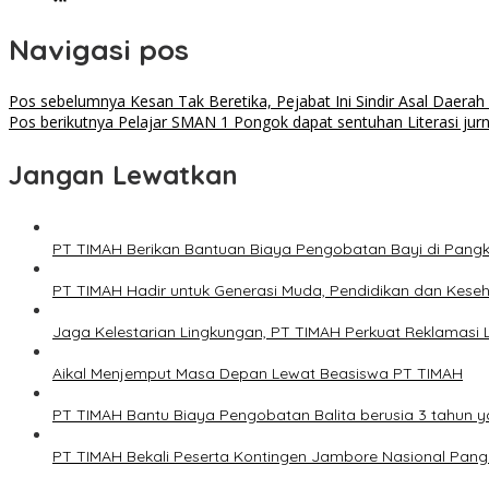
Navigasi pos
Pos sebelumnya
Kesan Tak Beretika, Pejabat Ini Sindir Asal Daera
Pos berikutnya
Pelajar SMAN 1 Pongok dapat sentuhan Literasi jurna
Jangan Lewatkan
PT TIMAH Berikan Bantuan Biaya Pengobatan Bayi di Pang
PT TIMAH Hadir untuk Generasi Muda, Pendidikan dan Keseh
Jaga Kelestarian Lingkungan, PT TIMAH Perkuat Reklamas
Aikal Menjemput Masa Depan Lewat Beasiswa PT TIMAH
PT TIMAH Bantu Biaya Pengobatan Balita berusia 3 tahun y
PT TIMAH Bekali Peserta Kontingen Jambore Nasional Pan