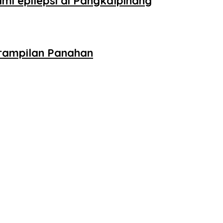
mi epilepsi di Pangkalpinang
erampilan Panahan