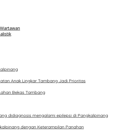
h Wartawan
listik
kalpinang
atan Anak Lingkar Tambang Jadi Prioritas
i Lahan Bekas Tambang
ang didiagnosis mengalami epilepsi di Pangkalpinang
gkalpinang dengan Keterampilan Panahan