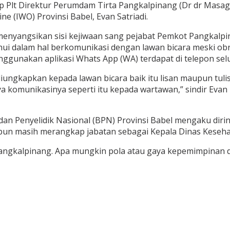
ap Plt Direktur Perumdam Tirta Pangkalpinang (Dr dr Mas
e (IWO) Provinsi Babel, Evan Satriadi.
ya menyangsikan sisi kejiwaan sang pejabat Pemkot Pangkalp
ahui dalam hal berkomunikasi dengan lawan bicara meski ob
ggunakan aplikasi Whats App (WA) terdapat di telepon selu
iungkapkan kepada lawan bicara baik itu lisan maupun tuli
aya komunikasinya seperti itu kepada wartawan,” sindir Ev
dan Penyelidik Nasional (BPN) Provinsi Babel mengaku diri
 pun masih merangkap jabatan sebagai Kepala Dinas Keseha
 Pangkalpinang. Apa mungkin pola atau gaya kepemimpinan di