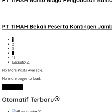
PT TIMAH Bantu Biaya Pengobatan Balita 
PT TIMAH Bekali Peserta Kontingen Jam
1
2
3
…
15
Berikutnya
No More Posts Available.
No more pages to load.
View More
Otomatif Terbaru