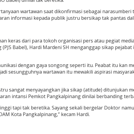
 Babel) dinilai tak beretika.
ertanyaan wartawan saat dikonfirmasi sebagai narasumberi t
ran informasi kepada publik justru bersikap tak pantas da
an keras dari para tokoh organisasi pers atau pegiat medi
ng (PJS Babel), Hardi Mardeni SH menganggap sikap pejabat
unikasi dengan gaya songong seperti itu. Peabat itu kan m
, jadi sesungguhnya wartawan itu mewakili aspirasi masyara
ustru sangat menyayangkan jika sikap (atitude) ditunjukan 
aran intansi Pemkot Pangkalpinang dinilai berbanding terbal
ggi tapi tak beretika. Sayang sekali bergelar Doktor namun
 PDAM Kota Pangkalpinang,” kecam Hardi.