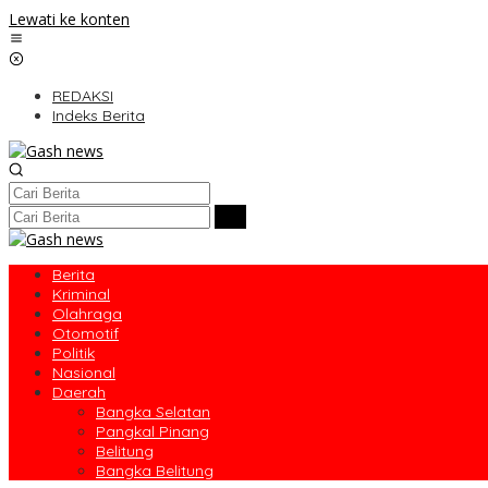
Lewati ke konten
REDAKSI
Indeks Berita
Berita
Kriminal
Olahraga
Otomotif
Politik
Nasional
Daerah
Bangka Selatan
Pangkal Pinang
Belitung
Bangka Belitung