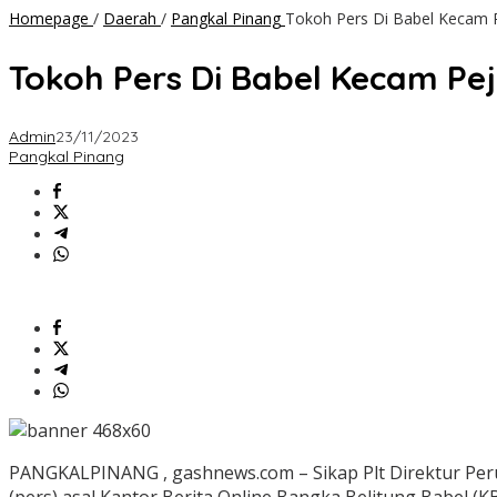
Homepage
/
Daerah
/
Pangkal Pinang
Tokoh Pers Di Babel Kecam 
Tokoh Pers Di Babel Kecam P
Admin
23/11/2023
Pangkal Pinang
PANGKALPINANG , gashnews.com – Sikap Plt Direktur Pe