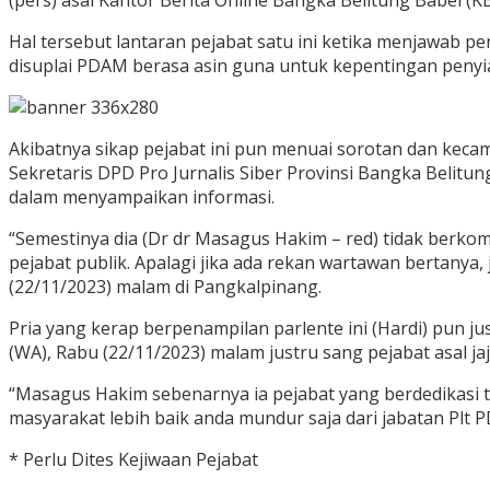
(pers) asal Kantor Berita Online Bangka Belitung Babel (KBO
Hal tersebut lantaran pejabat satu ini ketika menjawab p
disuplai PDAM berasa asin guna untuk kepentingan penyia
Akibatnya sikap pejabat ini pun menuai sorotan dan kecam
Sekretaris DPD Pro Jurnalis Siber Provinsi Bangka Belitu
dalam menyampaikan informasi.
“Semestinya dia (Dr dr Masagus Hakim – red) tidak berkom
pejabat publik. Apalagi jika ada rekan wartawan bertanya
(22/11/2023) malam di Pangkalpinang.
Pria yang kerap berpenampilan parlente ini (Hardi) pun j
(WA), Rabu (22/11/2023) malam justru sang pejabat asal jaj
“Masagus Hakim sebenarnya ia pejabat yang berdedikasi tin
masyarakat lebih baik anda mundur saja dari jabatan Plt
* Perlu Dites Kejiwaan Pejabat