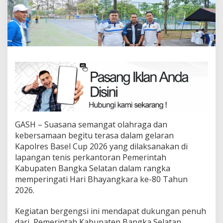
GASH – Suasana semangat olahraga dan
kebersamaan begitu terasa dalam gelaran
Kapolres Basel Cup 2026 yang dilaksanakan di
lapangan tenis perkantoran Pemerintah
Kabupaten Bangka Selatan dalam rangka
memperingati Hari Bhayangkara ke-80 Tahun
2026.
Kegiatan bergengsi ini mendapat dukungan penuh
dari, Pemerintah Kabupaten Bangka Selatan,