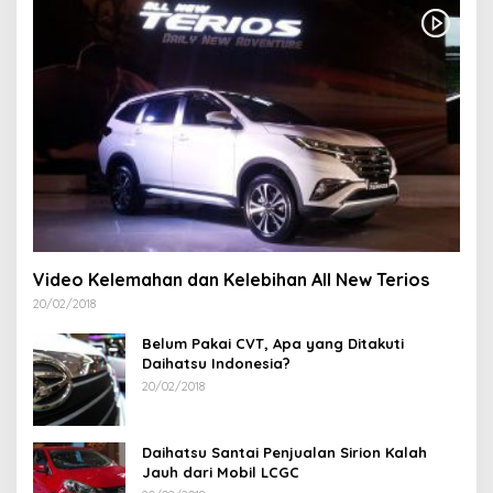
Video Kelemahan dan Kelebihan All New Terios
20/02/2018
Belum Pakai CVT, Apa yang Ditakuti
Daihatsu Indonesia?
20/02/2018
Daihatsu Santai Penjualan Sirion Kalah
Jauh dari Mobil LCGC