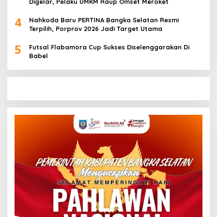
Digelar, Pelaku UMKM Raup Omset Meroket
4
Nahkoda Baru PERTINA Bangka Selatan Resmi
Terpilih, Porprov 2026 Jadi Target Utama
5
Futsal Flabamora Cup Sukses Diselenggarakan Di
Babel