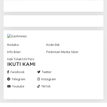
Redaksi
Kode Etik
Info Iklan
Pedoman Media Siber
Hak Tolak/UU Pers
IKUTI KAMI
Facebook
Twitter
Telegram
Instagram
Youtube
TikTok