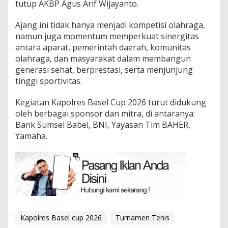
tutup AKBP Agus Arif Wijayanto.
Ajang ini tidak hanya menjadi kompetisi olahraga,
namun juga momentum memperkuat sinergitas
antara aparat, pemerintah daerah, komunitas
olahraga, dan masyarakat dalam membangun
generasi sehat, berprestasi, serta menjunjung
tinggi sportivitas.
Kegiatan Kapolres Basel Cup 2026 turut didukung
oleh berbagai sponsor dan mitra, di antaranya:
Bank Sumsel Babel, BNI, Yayasan Tim BAHER,
Yamaha.
Kapolres Basel cup 2026
Turnamen Tenis