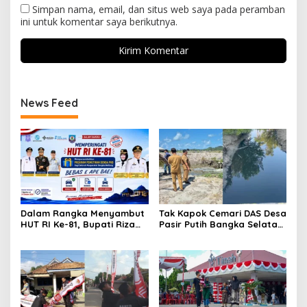
Simpan nama, email, dan situs web saya pada peramban
ini untuk komentar saya berikutnya.
News Feed
Dalam Rangka Menyambut
Tak Kapok Cemari DAS Desa
HUT RI Ke-81, Bupati Riza
Pasir Putih Bangka Selatan,
Herdavid Ajak Masyarakat
Limbah Tambak Udang
Manfaatkan Program
diduga Jadi Biang Keladi
Pemutihan Pajak
Kendaraan Bermotor