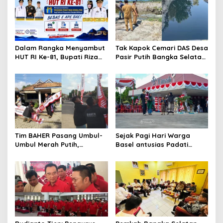
Dalam Rangka Menyambut
Tak Kapok Cemari DAS Desa
HUT RI Ke-81, Bupati Riza
Pasir Putih Bangka Selatan,
Herdavid Ajak Masyarakat
Limbah Tambak Udang
Manfaatkan Program
diduga Jadi Biang Keladi
Pemutihan Pajak
Kendaraan Bermotor
Tim BAHER Pasang Umbul-
Sejak Pagi Hari Warga
Umbul Merah Putih,
Basel antusias Padati
Kobarkan Semangat
Kantor Wasprod, Bulan
Kemerdekaan RI ke-81
Bakti HUT ke-50 PT TIMAH
Hadirkan Layanan
Kesehatan Gratis Hingga
Khitanan Massal