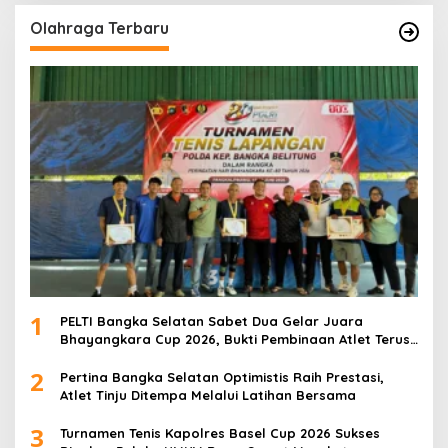
Olahraga Terbaru
1
PELTI Bangka Selatan Sabet Dua Gelar Juara
Bhayangkara Cup 2026, Bukti Pembinaan Atlet Terus
Berbuah Prestasi
2
Pertina Bangka Selatan Optimistis Raih Prestasi,
Atlet Tinju Ditempa Melalui Latihan Bersama
3
Turnamen Tenis Kapolres Basel Cup 2026 Sukses