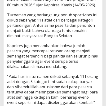
80 tahun 2026,” ujar Kapolres. Kamis (14/05/2026).
Turnamen yang berlangsung penuh sportivitas ini
diikuti sebanyak 111 atlet dari berbagai kategori
pertandingan. Antusiasme peserta dan penonton
menjadi bukti bahwa olahraga tenis semakin
diminati masyarakat Bangka Selatan.
Kapolres juga menambahkan bahwa jumlah
peserta yang mencapai ratusan orang menjadi
semangat tersendiri bagi panitia dan seluruh pihak
penyelenggara agar event serupa terus
dilaksanakan di masa mendatang.
“Pada hari ini turnamen diikuti sebanyak 111 orang
atlet dengan 5 kategori. Ini sudah cukup banyak
dan Alhamdulillah antusiasme dari para peserta
tentunya dapat meningkatkan semangat bagi para
atlet sehingga ke depan kami berharap event-
event seperti ini dapat diselenggarakan kembali,”