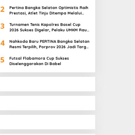
Pembinaan Atlet Terus Berbuah Prestasi
2
Pertina Bangka Selatan Optimistis Raih
Prestasi, Atlet Tinju Ditempa Melalui
Latihan Bersama
3
Turnamen Tenis Kapolres Basel Cup
2026 Sukses Digelar, Pelaku UMKM Raup
Omset Meroket
4
Nahkoda Baru PERTINA Bangka Selatan
Resmi Terpilih, Porprov 2026 Jadi Target
Utama
5
Futsal Flabamora Cup Sukses
Diselenggarakan Di Babel