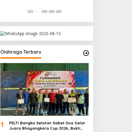
Rakyat
Di Bangka Belitung, Polit
Olahraga Terbaru
1
PELTI Bangka Selatan Sabet Dua Gelar
Juara Bhayangkara Cup 2026, Bukti