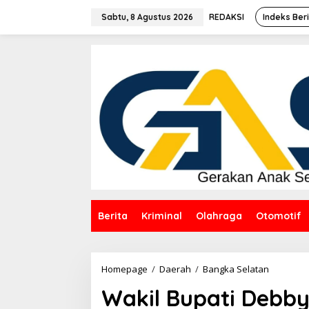
Lewati
ke
Sabtu, 8 Agustus 2026
REDAKSI
Indeks Ber
konten
Berita
Kriminal
Olahraga
Otomotif
Wakil
Homepage
/
Daerah
/
Bangka Selatan
Bupati
Wakil Bupati Debby
Debby
Vita