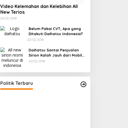
Video Kelemahan dan Kelebihan All
New Terios
20/02/2018
Belum Pakai CVT, Apa yang
Ditakuti Daihatsu Indonesia?
20/02/2018
Daihatsu Santai Penjualan
Sirion Kalah Jauh dari Mobil
LCGC
20/02/2018
Ramadan Penuh Berkah, PAC
Toboali partai PDI Perjuangan
Bagikan Takjil
Di Bangka Selatan, Politik
|
18/03/2026
Politik Terbaru
Rudianto Tjen D
Struktur Partai A