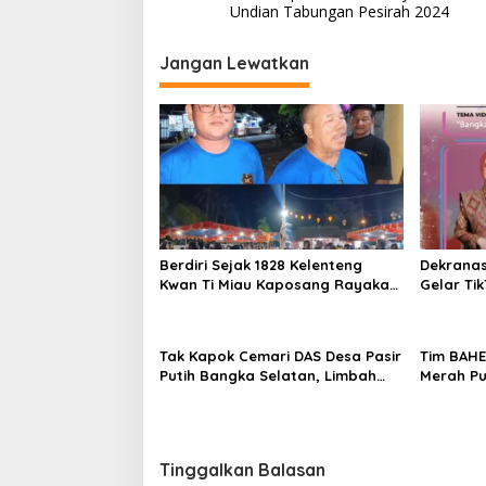
pos
Undian Tabungan Pesirah 2024
Jangan Lewatkan
Berdiri Sejak 1828 Kelenteng
Dekrana
Kwan Ti Miau Kaposang Rayakan
Gelar Ti
Hari Jadi, Acara Berlangsung
2026
Meriah
Tak Kapok Cemari DAS Desa Pasir
Tim BAH
Putih Bangka Selatan, Limbah
Merah Pu
Tambak Udang diduga Jadi
Semangat
Biang Keladi
Tinggalkan Balasan