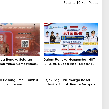
Selama 10 Hari Puasa
sda Bangka Selatan
Dalam Rangka Menyambut HUT
kTok Video Competition
RI Ke-81, Bupati Riza Herdavid
Ajak Masyarakat Manfaatkan
Program Pemutihan Pajak
Kendaraan Bermotor
ER Pasang Umbul-Umbul
Sejak Pagi Hari Warga Basel
tih, Kobarkan
antusias Padati Kantor Wasprod,
 Kemerdekaan RI ke-81
Bulan Bakti HUT ke-50 PT TIMAH
Hadirkan Layanan Kesehatan
Gratis Hingga Khitanan Massal