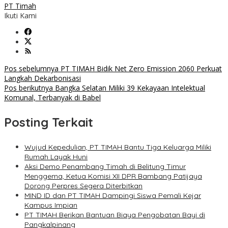
PT Timah
Ikuti Kami
Navigasi
Pos sebelumnya
PT TIMAH Bidik Net Zero Emission 2060 Perkuat
Langkah Dekarbonisasi
pos
Pos berikutnya
Bangka Selatan Miliki 39 Kekayaan Intelektual
Komunal, Terbanyak di Babel
Posting Terkait
Wujud Kepedulian, PT TIMAH Bantu Tiga Keluarga Miliki
Rumah Layak Huni
Aksi Demo Penambang Timah di Belitung Timur
Menggema, Ketua Komisi XII DPR Bambang Patijaya
Dorong Perpres Segera Diterbitkan
MIND ID dan PT TIMAH Dampingi Siswa Pemali Kejar
Kampus Impian
PT TIMAH Berikan Bantuan Biaya Pengobatan Bayi di
Pangkalpinang