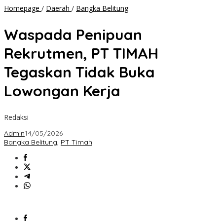
Waspada
Homepage
/
Daerah
/
Bangka Belitung
Penipuan
Rekrutmen,
Waspada Penipuan
PT
TIMAH
Rekrutmen, PT TIMAH
Tegaskan
Tidak
Tegaskan Tidak Buka
Buka
Lowongan
Lowongan Kerja
Kerja
Redaksi
Admin
14/05/2026
Bangka Belitung
,
PT Timah