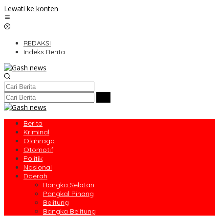
Lewati ke konten
REDAKSI
Indeks Berita
Berita
Kriminal
Olahraga
Otomotif
Politik
Nasional
Daerah
Bangka Selatan
Pangkal Pinang
Belitung
Bangka Belitung