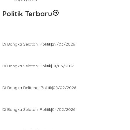
Politik Terbaru
Terpilih di Musda VI, Rina Tarol Bawa Misi Besar Bangkitkan
Golkar Bangka Selatan
Di Bangka Selatan, Politik
|
29/03/2026
Ramadan Penuh Berkah, PAC Toboali partai PDI Perjuangan
Bagikan Takjil
Di Bangka Selatan, Politik
|
18/03/2026
Rudianto Tjen Dorong Seluruh Struktur Partai Aktif Turun ke
Rakyat
Di Bangka Belitung, Politik
|
08/02/2026
Nursito Tancap Gas Siap Pimpin KNPI Bangka Selatan: Pemuda
Bukan Penonton
Di Bangka Selatan, Politik
|
04/02/2026
Matoridi Tegaskan Polri Pilar Strategis Bangsa Wacana di
Bawah Kementerian Dinilai Salah Arah