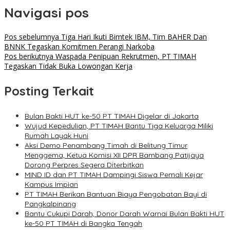
Navigasi pos
Pos sebelumnya
Tiga Hari Ikuti Bimtek IBM, Tim BAHER Dan
BNNK Tegaskan Komitmen Perangi Narkoba
Pos berikutnya
Waspada Penipuan Rekrutmen, PT TIMAH
Tegaskan Tidak Buka Lowongan Kerja
Posting Terkait
Bulan Bakti HUT ke-50 PT TIMAH Digelar di Jakarta
Wujud Kepedulian, PT TIMAH Bantu Tiga Keluarga Miliki
Rumah Layak Huni
Aksi Demo Penambang Timah di Belitung Timur
Menggema, Ketua Komisi XII DPR Bambang Patijaya
Dorong Perpres Segera Diterbitkan
MIND ID dan PT TIMAH Dampingi Siswa Pemali Kejar
Kampus Impian
PT TIMAH Berikan Bantuan Biaya Pengobatan Bayi di
Pangkalpinang
Bantu Cukupi Darah, Donor Darah Warnai Bulan Bakti HUT
ke-50 PT TIMAH di Bangka Tengah