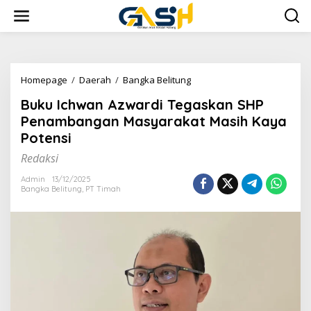
Lewati
ke
konten
Buku
Homepage
/
Daerah
/
Bangka Belitung
Ichwan
Buku Ichwan Azwardi Tegaskan SHP
Azwardi
Tegaskan
Penambangan Masyarakat Masih Kaya
SHP
Potensi
Penambangan
Masyarakat
Redaksi
Masih
Kaya
Admin
13/12/2025
Bangka Belitung
,
PT Timah
Potensi