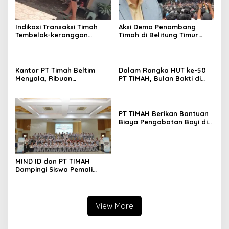
Indikasi Transaksi Timah
Aksi Demo Penambang
Tembelok-keranggan
Timah di Belitung Timur
Menguat di Rumah Coku
Menggema, Ketua Komisi
Bangka Barat
XII DPR Bambang Patijaya
Dorong Perpres Segera
Diterbitkan
Kantor PT Timah Beltim
Dalam Rangka HUT ke-50
Menyala, Ribuan
PT TIMAH, Bulan Bakti di
Penambang Murka,
Jakarta Hadirkan Khitanan
Pemerintah Jangan Tutup
Massal, Donor Darah, dan
Mata
Layanan Kesehatan Gratis
PT TIMAH Berikan Bantuan
Biaya Pengobatan Bayi di
Pangkalpinang
MIND ID dan PT TIMAH
Dampingi Siswa Pemali
Kejar Kampus Impian
View More