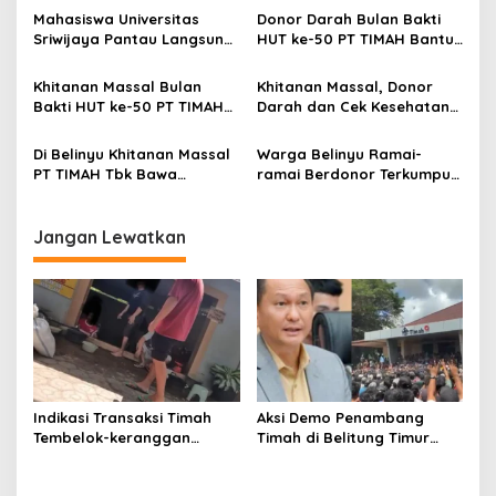
Pemerintah Jangan Tutup
Massal, Donor Darah, dan
Mahasiswa Universitas
Donor Darah Bulan Bakti
Mata
Layanan Kesehatan Gratis
Sriwijaya Pantau Langsung
HUT ke-50 PT TIMAH Bantu
Proses Penambangan
Jaga Stok PMI Bangka
Timah di PT TIMAH
Barat
Khitanan Massal Bulan
Khitanan Massal, Donor
Bakti HUT ke-50 PT TIMAH
Darah dan Cek Kesehatan
Disambut Antusias Warga
Gratis Warnai Bulan Bakti
Bangka Barat
HUT ke-50 PT TIMAH di
Di Belinyu Khitanan Massal
Warga Belinyu Ramai-
Bangka Tengah
PT TIMAH Tbk Bawa
ramai Berdonor Terkumpul
Kebahagiaan bagi
138 Kantong Darah Pada
Keluarga
Bulan Bakti HUT ke-50 PT
TIMAH
Jangan Lewatkan
Indikasi Transaksi Timah
Aksi Demo Penambang
Tembelok-keranggan
Timah di Belitung Timur
Menguat di Rumah Coku
Menggema, Ketua Komisi
Bangka Barat
XII DPR Bambang Patijaya