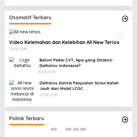
Otomatif Terbaru
Video Kelemahan dan Kelebihan All New Terios
20/02/2018
Belum Pakai CVT, Apa yang Ditakuti
Daihatsu Indonesia?
20/02/2018
Daihatsu Santai Penjualan Sirion Kalah
Jauh dari Mobil LCGC
20/02/2018
Ramadan Penuh Berkah, PAC Toboali partai
R
PDI Perjuangan Bagikan Takjil
A
Di Bangka Selatan, Politik
|
18/03/2026
Di
Politik Terbaru