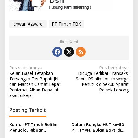
Ichwan Azwardi
PT Timah TBK
Ikuti Kami
Navigasi
Pos sebelumnya
Pos berikutnya
Kejari Basel Tetapkan
Diduga Terlibat Transaksi
pos
Tersangka Eks Bupati JN
Sabu, RS alias putra warga
dan Mantan Camat Lepar.
Penutuk dibekuk Aparat
Penikmat Aliran Dana ini
Polsek Lepong
akan dikejar
Posting Terkait
Kantor PT Timah Beltim
Dalam Rangka HUT ke-50
Menyala, Ribuan
PT TIMAH, Bulan Bakti di
Penambang Murka,
Jakarta Hadirkan Khitanan