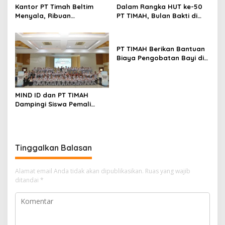
Dorong Perpres Segera
Kantor PT Timah Beltim
Dalam Rangka HUT ke-50
Diterbitkan
Menyala, Ribuan
PT TIMAH, Bulan Bakti di
Penambang Murka,
Jakarta Hadirkan Khitanan
Pemerintah Jangan Tutup
Massal, Donor Darah, dan
Mata
Layanan Kesehatan Gratis
PT TIMAH Berikan Bantuan
Biaya Pengobatan Bayi di
Pangkalpinang
MIND ID dan PT TIMAH
Dampingi Siswa Pemali
Kejar Kampus Impian
Tinggalkan Balasan
Alamat email Anda tidak akan dipublikasikan.
Ruas yang wajib
ditandai
*