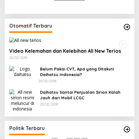
Otomatif Terbaru
Video Kelemahan dan Kelebihan All New Terios
20/02/2018
Belum Pakai CVT, Apa yang Ditakuti
Daihatsu Indonesia?
20/02/2018
Daihatsu Santai Penjualan Sirion Kalah
Jauh dari Mobil LCGC
20/02/2018
Ramadan Penuh Berkah, PAC Toboali partai
R
PDI Perjuangan Bagikan Takjil
A
Di Bangka Selatan, Politik
|
18/03/2026
Di
Politik Terbaru