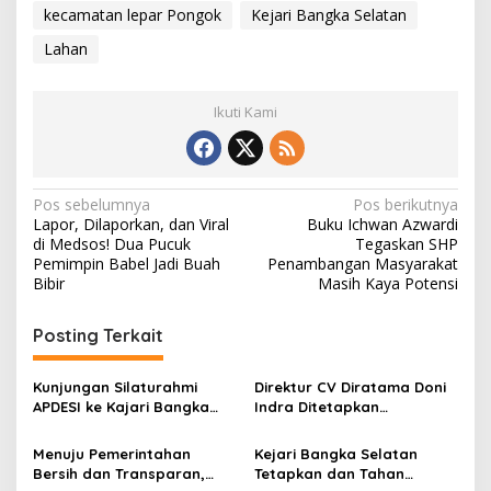
kecamatan lepar Pongok
Kejari Bangka Selatan
Lahan
Ikuti Kami
Navigasi
Pos sebelumnya
Pos berikutnya
Lapor, Dilaporkan, dan Viral
Buku Ichwan Azwardi
pos
di Medsos! Dua Pucuk
Tegaskan SHP
Pemimpin Babel Jadi Buah
Penambangan Masyarakat
Bibir
Masih Kaya Potensi
Posting Terkait
Kunjungan Silaturahmi
Direktur CV Diratama Doni
APDESI ke Kajari Bangka
Indra Ditetapkan
Selatan Perkuat Sinergi
Tersangka Korupsi Tata
Pemerintah Desa dan
Kelola Timah
Menuju Pemerintahan
Kejari Bangka Selatan
Penegakan Hukum
Bersih dan Transparan,
Tetapkan dan Tahan