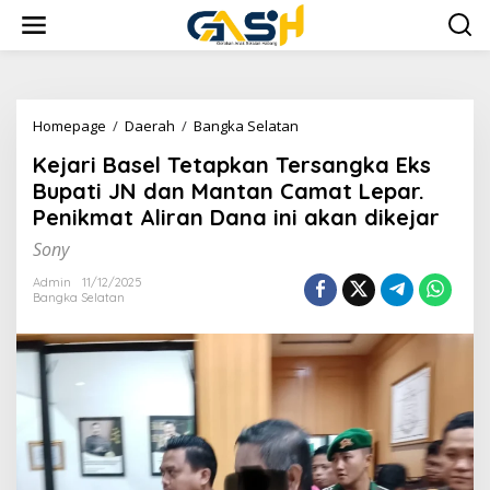
Lewati
ke
konten
Kejari
Homepage
/
Daerah
/
Bangka Selatan
Basel
Kejari Basel Tetapkan Tersangka Eks
Tetapkan
Tersangka
Bupati JN dan Mantan Camat Lepar.
Eks
Penikmat Aliran Dana ini akan dikejar
Bupati
JN
Sony
dan
Mantan
Admin
11/12/2025
Bangka Selatan
Camat
Lepar.
Penikmat
Aliran
Dana
ini
akan
dikejar