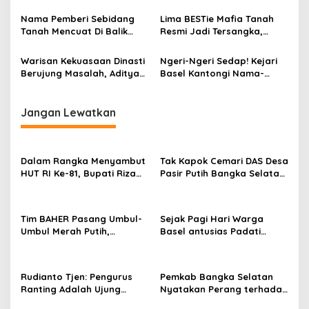
Kejari Bangka Selatan
Sejumlah Tersangka Kasus
Gelar Sosialisasi Good
Korupsi Tata Kelola Timah
Nama Pemberi Sebidang
Lima BESTie Mafia Tanah
Governance
Tanah Mencuat Di Balik
Resmi Jadi Tersangka,
Kasus Mafia Tanah Rp45,9
Akankah Bernyanyi ?
Miliar, Seberapa Kuat
Warisan Kekuasaan Dinasti
Ngeri-Ngeri Sedap! Kejari
Peran Aktor Non-Birokrasi
Berujung Masalah, Aditya
Basel Kantongi Nama-
Putra Eks Bupati Justiar
Nama, Jejak Mafia Tanah
Noer Ikut Tersandung
Rp45,9 Miliar Mulai Terbuka
Perkara Mafia Tanah
Jangan Lewatkan
Dalam Rangka Menyambut
Tak Kapok Cemari DAS Desa
HUT RI Ke-81, Bupati Riza
Pasir Putih Bangka Selatan,
Herdavid Ajak Masyarakat
Limbah Tambak Udang
Manfaatkan Program
diduga Jadi Biang Keladi
Pemutihan Pajak
Tim BAHER Pasang Umbul-
Sejak Pagi Hari Warga
Kendaraan Bermotor
Umbul Merah Putih,
Basel antusias Padati
Kobarkan Semangat
Kantor Wasprod, Bulan
Kemerdekaan RI ke-81
Bakti HUT ke-50 PT TIMAH
Hadirkan Layanan
Rudianto Tjen: Pengurus
Pemkab Bangka Selatan
Kesehatan Gratis Hingga
Ranting Adalah Ujung
Nyatakan Perang terhadap
Khitanan Massal
Tombak PDI Perjuangan
Fenomena Maraknya