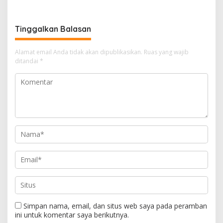
Mendengar Suara Rakyat
Lesbian, Gay, Biseksual,
dan Transgender
Tinggalkan Balasan
Alamat email Anda tidak akan dipublikasikan.
Ruas yang wajib
ditandai
*
Simpan nama, email, dan situs web saya pada peramban
ini untuk komentar saya berikutnya.