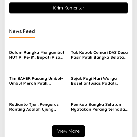
News Feed
Dalam Rangka Menyambut
Tak Kapok Cemari DAS Desa
HUT RI Ke-81, Bupati Riza
Pasir Putih Bangka Selatan,
Herdavid Ajak Masyarakat
Limbah Tambak Udang
Manfaatkan Program
diduga Jadi Biang Keladi
Pemutihan Pajak
Kendaraan Bermotor
Tim BAHER Pasang Umbul-
Sejak Pagi Hari Warga
Umbul Merah Putih,
Basel antusias Padati
Kobarkan Semangat
Kantor Wasprod, Bulan
Kemerdekaan RI ke-81
Bakti HUT ke-50 PT TIMAH
Hadirkan Layanan
Kesehatan Gratis Hingga
Rudianto Tjen: Pengurus
Pemkab Bangka Selatan
Khitanan Massal
Ranting Adalah Ujung
Nyatakan Perang terhadap
Tombak PDI Perjuangan
Fenomena Maraknya
Mendengar Suara Rakyat
Lesbian, Gay, Biseksual,
dan Transgender
View More